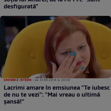
soţia lui Andrei, de la MPFM. "Sunt
desfigurată"
SHOWBIZ INTERN
• pe 27.06.2018 la 20:59
Lacrimi amare în emsiunea "Te iubesc
de nu te vezi": "Mai vreau o ultimă
şansă!"