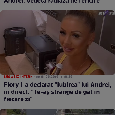
Andrei. Vedeta radiază de fericire
SHOWBIZ INTERN
• pe 01.06.2019 la 19:36
Flory i-a declarat "iubirea" lui Andrei,
în direct: "Te-aș strânge de gât în
fiecare zi"