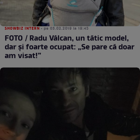
SHOWBIZ INTERN
• pe 03.02.2019 la 19:45
FOTO / Radu Vâlcan, un tătic model,
dar și foarte ocupat: „Se pare că doar
am visat!”