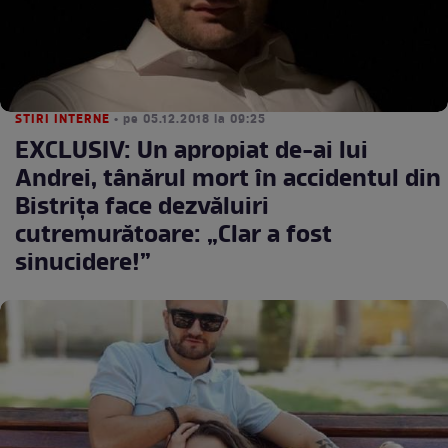
STIRI INTERNE
• pe 05.12.2018 la 09:25
EXCLUSIV: Un apropiat de-ai lui
Andrei, tânărul mort în accidentul din
Bistrița face dezvăluiri
cutremurătoare: „Clar a fost
sinucidere!”