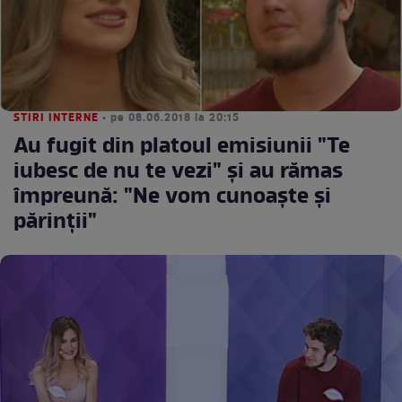
STIRI INTERNE
• pe 08.06.2018 la 20:15
Au fugit din platoul emisiunii "Te
iubesc de nu te vezi" şi au rămas
împreună: "Ne vom cunoaşte şi
părinţii"