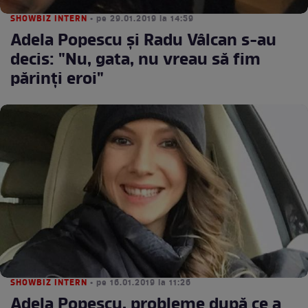
SHOWBIZ INTERN
• pe 29.01.2019 la 14:59
Adela Popescu şi Radu Vâlcan s-au
decis: "Nu, gata, nu vreau să fim
părinţi eroi"
SHOWBIZ INTERN
• pe 16.01.2019 la 11:26
Adela Popescu, probleme după ce a