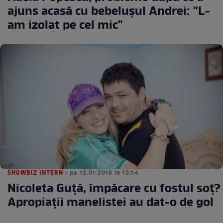
ajuns acasă cu bebeluşul Andrei: "L-
am izolat pe cel mic"
SHOWBIZ INTERN
• pe 12.01.2019 la 15:14
Nicoleta Guță, împăcare cu fostul soț?
Apropiații manelistei au dat-o de gol