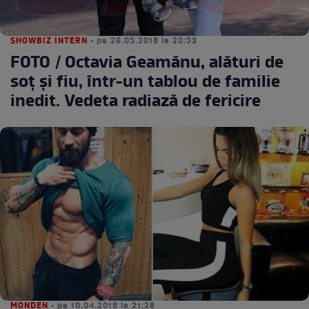
SHOWBIZ INTERN
• pe 29.05.2018 la 20:53
FOTO / Octavia Geamănu, alături de
soț și fiu, într-un tablou de familie
inedit. Vedeta radiază de fericire
MONDEN
• pe 10.04.2018 la 21:28