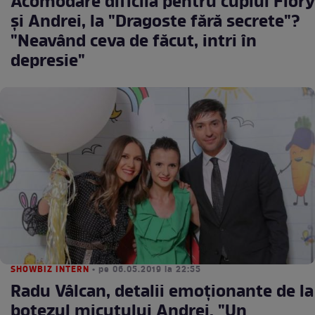
Acomodare dificilă pentru cuplul Flory
şi Andrei, la "Dragoste fără secrete"?
"Neavând ceva de făcut, intri în
depresie"
SHOWBIZ INTERN
• pe 06.05.2019 la 22:55
Radu Vâlcan, detalii emoţionante de la
botezul micuţului Andrei. "Un