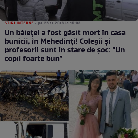
STIRI INTERNE
• pe 26.11.2018 la 15:03
Un băieţel a fost găsit mort în casa
bunicii, în Mehedinţi! Colegii şi
profesorii sunt în stare de şoc: "Un
copil foarte bun"