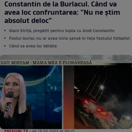
Constantin de la Burlacul. Când va
avea loc confruntarea: ”Nu ne știm
absolut deloc”
Giani Kiriță, pregătit pentru lupta cu Andi Constantin
Fostul burlac nu ar avea nicio șansă în fața fostului fotbalist
Când va avea loc bătălia
EMISIUNI TV
• pe 19.03.2022 la 00:15