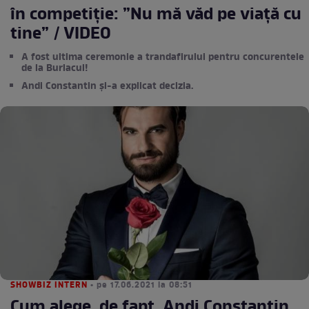
în competiție: ”Nu mă văd pe viață cu
tine” / VIDEO
A fost ultima ceremonie a trandafirului pentru concurentele
de la Burlacul!
Andi Constantin și-a explicat decizia.
SHOWBIZ INTERN
• pe 17.06.2021 la 08:51
Cum alege, de fapt, Andi Constantin