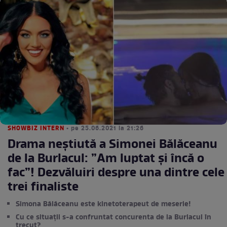
SHOWBIZ INTERN
• pe 25.06.2021 la 21:26
Drama neștiută a Simonei Bălăceanu
de la Burlacul: ”Am luptat și încă o
fac”! Dezvăluiri despre una dintre cele
trei finaliste
Simona Bălăceanu este kinetoterapeut de meserie!
Cu ce situații s-a confruntat concurenta de la Burlacul în
trecut?