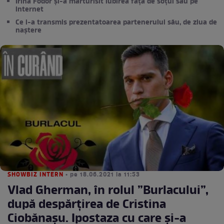
Irina Fodor și-a mărturisit iubirea față de soțul său pe
internet
Ce i-a transmis prezentatoarea partenerului său, de ziua de
naștere
SHOWBIZ INTERN
• pe 18.06.2021 la 11:53
Vlad Gherman, în rolul ”Burlacului”,
după despărțirea de Cristina
Ciobănașu. Ipostaza cu care și-a