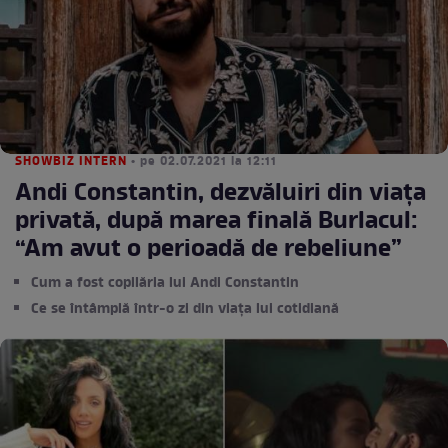
SHOWBIZ INTERN
• pe 02.07.2021 la 12:11
Andi Constantin, dezvăluiri din viața
privată, după marea finală Burlacul:
“Am avut o perioadă de rebeliune”
Cum a fost copilăria lui Andi Constantin
Ce se întâmplă într-o zi din viața lui cotidiană