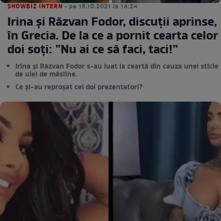
SHOWBIZ INTERN
• pe 18.10.2021 la 14:24
Irina și Răzvan Fodor, discuții aprinse,
în Grecia. De la ce a pornit cearta celor
doi soți: ”Nu ai ce să faci, taci!”
Irina și Răzvan Fodor s-au luat la ceartă din cauza unei sticle
de ulei de măsline.
Ce și-au reproșat cei doi prezentatori?