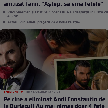
amuzat fanii: ”Aștept să vină fetele”
Vlad Gherman și Cristina Ciobănașu s-au despărțit în urmă cu
4 luni!
Actorul din Adela, pregătit de o nouă relație?
EMISIUNI TV
• pe 18.06.2021 la 10:23
Pe cine a eliminat Andi Constantin de
la Burlacul! Au mai rămas doar 4 fete