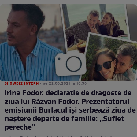
SHOWBIZ INTERN
• pe 22.06.2021 la 16:56
Irina Fodor, declarație de dragoste de
ziua lui Răzvan Fodor. Prezentatorul
emisiunii Burlacul își serbează ziua de
naștere departe de familie: „Suflet
pereche”