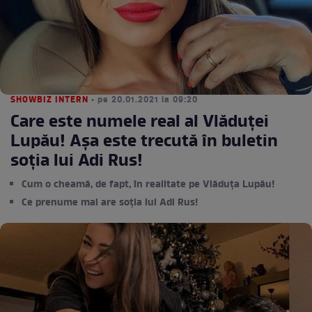
SHOWBIZ INTERN
• pe 20.01.2021 la 09:20
Care este numele real al Vlăduței
Lupău! Așa este trecută în buletin
soția lui Adi Rus!
Cum o cheamă, de fapt, în realitate pe Vlăduța Lupău!
Ce prenume mai are soția lui Adi Rus!