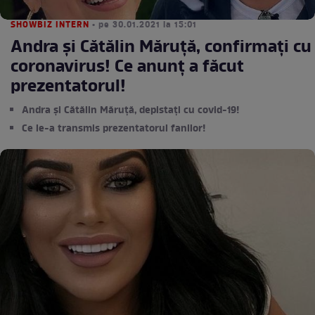
SHOWBIZ INTERN
• pe 30.01.2021 la 15:01
Andra și Cătălin Măruță, confirmați cu
coronavirus! Ce anunț a făcut
prezentatorul!
Andra și Cătălin Măruță, depistați cu covid-19!
Ce le-a transmis prezentatorul fanilor!