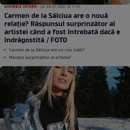
SHOWBIZ INTERN
• pe 30.01.2021 la 11:31
Carmen de la Sălciua are o nouă
relație? Răspunsul surprinzător al
artistei când a fost întrebată dacă e
îndrăgostită / FOTO
Carmen de la Sălciua are un nou iubit?
Mesajul surprinzător al artistei!