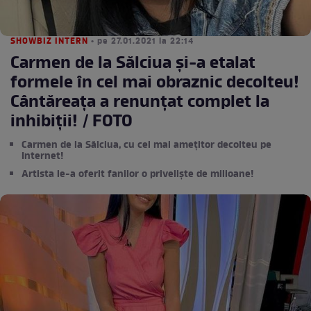
SHOWBIZ INTERN
• pe 27.01.2021 la 22:14
Carmen de la Sălciua și-a etalat
formele în cel mai obraznic decolteu!
Cântăreața a renunțat complet la
inhibiții! / FOTO
Carmen de la Sălciua, cu cel mai amețitor decolteu pe
Internet!
Artista le-a oferit fanilor o priveliște de milioane!