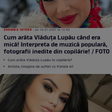
SHOWBIZ INTERN
• pe 19.01.2021 la 12:02
Cum arăta Vlăduța Lupău când era
mică! Interpreta de muzică populară,
fotografii inedite din copilărie! / FOTO
Cum arăta Vlăduța Lupău în copilărie?
Artista, imagine de suflet cu fratele ei!