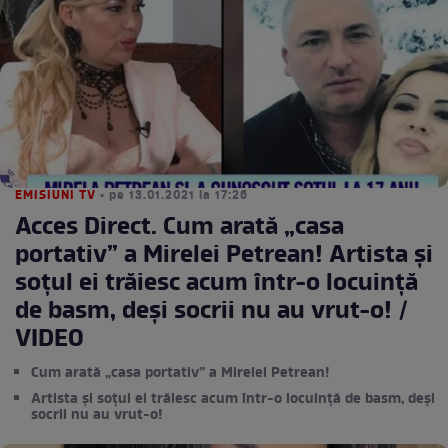
EMISIUNI TV
• pe 13.01.2021 la 17:26
Acces Direct. Cum arată „casa
portativ” a Mirelei Petrean! Artista și
soțul ei trăiesc acum într-o locuință
de basm, deși socrii nu au vrut-o! /
VIDEO
Cum arată „casa portativ” a Mirelei Petrean!
Artista și soțul ei trăiesc acum într-o locuință de basm, deși
socrii nu au vrut-o!