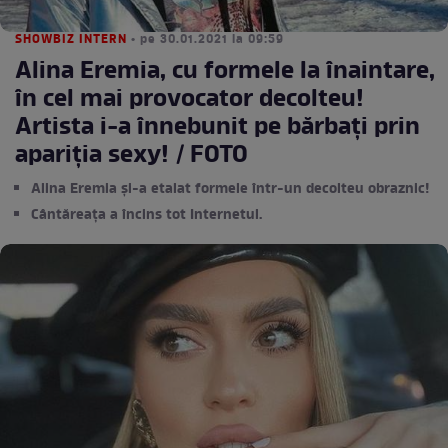
SHOWBIZ INTERN
• pe 30.01.2021 la 09:59
Alina Eremia, cu formele la înaintare,
în cel mai provocator decolteu!
Artista i-a înnebunit pe bărbați prin
apariția sexy! / FOTO
Alina Eremia și-a etalat formele într-un decolteu obraznic!
Cântăreața a încins tot Internetul.