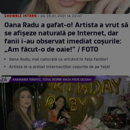
SHOWBIZ INTERN
• pe 28.01.2021 la 22:47
Oana Radu a gafat-o! Artista a vrut să
se afișeze naturală pe Internet, dar
fanii i-au observat imediat coșurile:
„Am făcut-o de oaie!” / FOTO
Oana Radu, mai naturală ca oricând în fața fanilor!
Artista le-a arătat internauților coșurile de pe față!