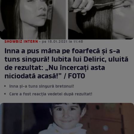
SHOWBIZ INTERN
• pe 18.01.2021 la 11:48
Inna a pus mâna pe foarfecă și s-a
tuns singură! Iubita lui Deliric, uluită
de rezultat: „Nu încercați asta
niciodată acasă!” / FOTO
Inna și-a tuns singură bretonul!
Care a fost reacția vedetei după rezultat!