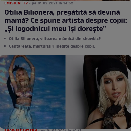
EMISIUNI TV
• pe 01.02.2021 la 14:52
Otilia Bilionera, pregătită să devină
mamă? Ce spune artista despre copii:
„Și logodnicul meu își dorește”
Otilia Bilionera, viitoarea mămică din showbiz?
Cântăreața, mărturisiri inedite despre copii.