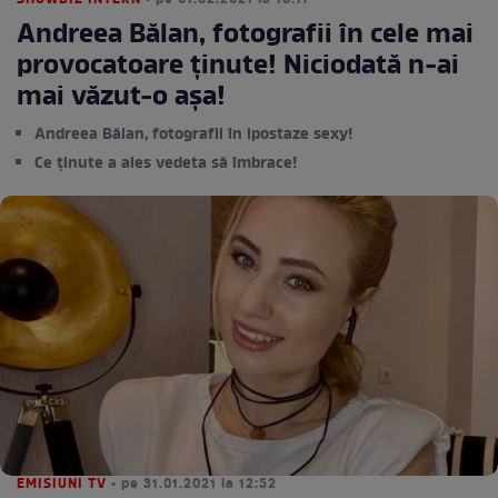
SHOWBIZ INTERN
• pe 01.02.2021 la 10:17
Andreea Bălan, fotografii în cele mai
provocatoare ținute! Niciodată n-ai
mai văzut-o așa!
Andreea Bălan, fotografii în ipostaze sexy!
Ce ținute a ales vedeta să îmbrace!
EMISIUNI TV
• pe 31.01.2021 la 12:52