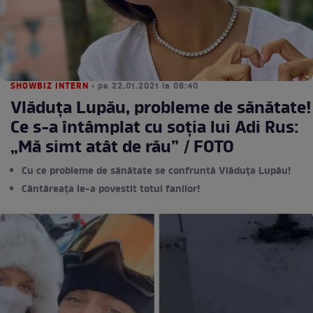
SHOWBIZ INTERN
• pe 22.01.2021 la 08:40
Vlăduța Lupău, probleme de sănătate!
Ce s-a întâmplat cu soția lui Adi Rus:
„Mă simt atât de rău” / FOTO
Cu ce probleme de sănătate se confruntă Vlăduța Lupău!
Cântăreața le-a povestit totul fanilor!