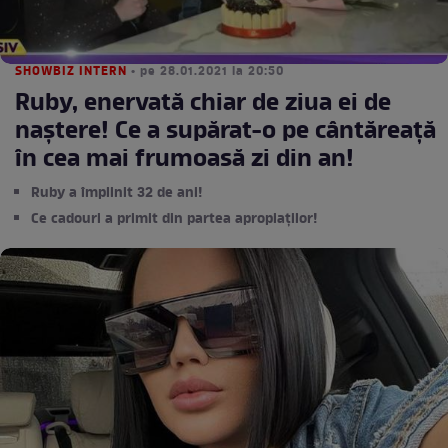
SHOWBIZ INTERN
• pe 28.01.2021 la 20:50
Ruby, enervată chiar de ziua ei de
naștere! Ce a supărat-o pe cântăreață
în cea mai frumoasă zi din an!
Ruby a împlinit 32 de ani!
Ce cadouri a primit din partea apropiaților!