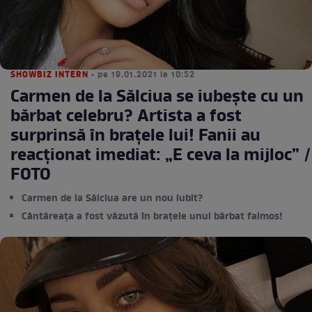
SHOWBIZ INTERN
• pe 19.01.2021 la 10:52
Carmen de la Sălciua se iubește cu un
bărbat celebru? Artista a fost
surprinsă în brațele lui! Fanii au
reacționat imediat: „E ceva la mijloc” /
FOTO
Carmen de la Sălciua are un nou iubit?
Cântăreața a fost văzută în brațele unui bărbat faimos!