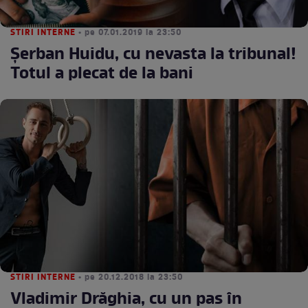
STIRI INTERNE
• pe 07.01.2019 la 23:50
Şerban Huidu, cu nevasta la tribunal!
Totul a plecat de la bani
STIRI INTERNE
• pe 20.12.2018 la 23:50
Vladimir Drăghia, cu un pas în