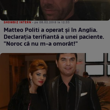
SHOWBIZ INTERN
• pe 08.02.2019 la 12:35
Matteo Politi a operat şi în Anglia.
Declaraţia terifiantă a unei paciente.
"Noroc că nu m-a omorât!"