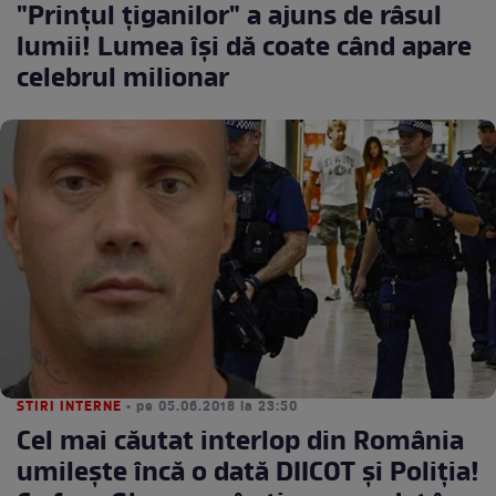
"Prinţul ţiganilor" a ajuns de râsul
lumii! Lumea îşi dă coate când apare
celebrul milionar
STIRI INTERNE
• pe 05.06.2018 la 23:50
Cel mai căutat interlop din România
umileşte încă o dată DIICOT şi Poliţia!