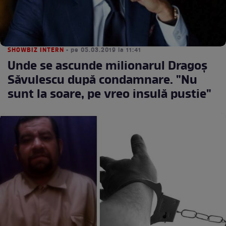
SHOWBIZ INTERN
• pe 05.03.2019 la 11:41
Unde se ascunde milionarul Dragoş
Săvulescu după condamnare. "Nu
sunt la soare, pe vreo insulă pustie"