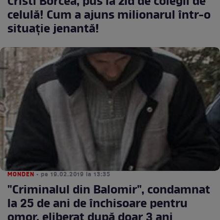
Cristi Borcea, pus la zid de colegii de
celulă! Cum a ajuns milionarul într-o
situaţie jenantă!
MONDEN
• pe 19.02.2019 la 13:35
"Criminalul din Balomir", condamnat
la 25 de ani de închisoare pentru
omor, eliberat după doar 3 ani