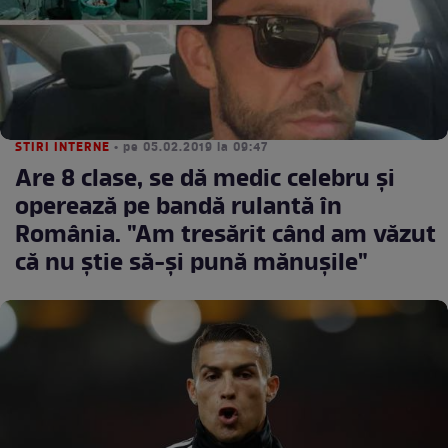
STIRI INTERNE
• pe 05.02.2019 la 09:47
Are 8 clase, se dă medic celebru şi
operează pe bandă rulantă în
România. "Am tresărit când am văzut
că nu știe să-și pună mănușile"