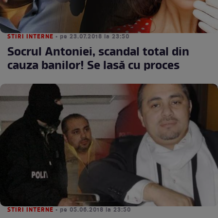
STIRI INTERNE
• pe 23.07.2018 la 23:50
Socrul Antoniei, scandal total din
cauza banilor! Se lasă cu proces
STIRI INTERNE
• pe 05.06.2018 la 23:50