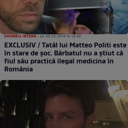
SHOWBIZ INTERN
• pe 08.02.2019 la 13:29
EXCLUSIV / Tatăl lui Matteo Politi este
în stare de şoc. Bărbatul nu a ştiut că
fiul său practică ilegal medicina în
România