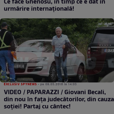
Ce face Ghenosu, în timp ce e dat în
urmărire internaţională!
EXCLUSIV SPYNEWS
• pe 09.05.2018 la 14:05
VIDEO / PAPARAZZI / Giovani Becali,
din nou în faţa judecătorilor, din cauza
soţiei! Partaj cu cântec!