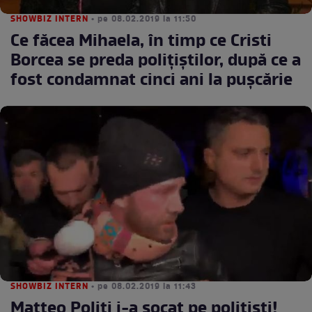
SHOWBIZ INTERN
• pe 08.02.2019 la 11:50
Ce făcea Mihaela, în timp ce Cristi
Borcea se preda poliţiştilor, după ce a
fost condamnat cinci ani la puşcărie
SHOWBIZ INTERN
• pe 08.02.2019 la 11:43
Matteo Politi i-a şocat pe poliţişti!