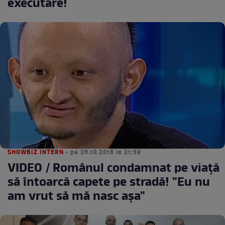
executare!
SHOWBIZ INTERN
• pe 26.10.2018 la 21:39
VIDEO / Românul condamnat pe viaţă
să întoarcă capete pe stradă! "Eu nu
am vrut să mă nasc aşa"