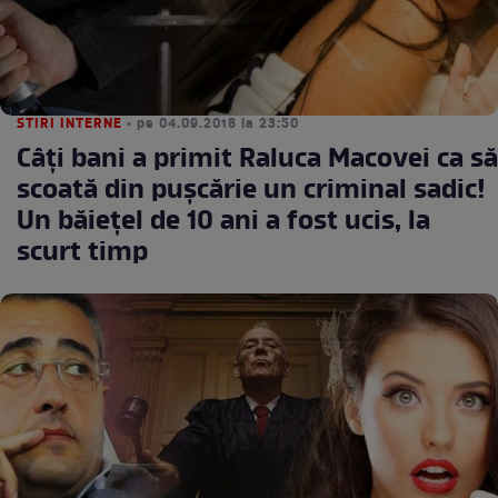
STIRI INTERNE
• pe 04.09.2018 la 23:50
Câţi bani a primit Raluca Macovei ca să
scoată din puşcărie un criminal sadic!
Un băieţel de 10 ani a fost ucis, la
scurt timp