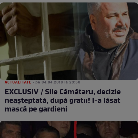
ACTUALITATE
• pe 04.04.2018 la 23:50
EXCLUSIV / Sile Cămătaru, decizie
neaşteptată, după gratii! I-a lăsat
mască pe gardieni