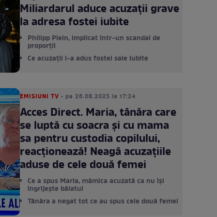
Miliardarul aduce acuzații grave
la adresa fostei iubite
Philipp Plein, implicat într-un scandal de
proporții
Ce acuzații i-a adus fostei sale iubite
EMISIUNI TV
• pe 26.08.2025 la 17:24
Acces Direct. Maria, tânăra care
se luptă cu soacra și cu mama
sa pentru custodia copilului,
reacționează! Neagă acuzațiile
aduse de cele două femei
Ce a spus Maria, mămica acuzată ca nu își
îngrijește băiatul
Tânăra a negat tot ce au spus cele două femei