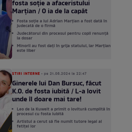
fosta soție a afaceristului
Marțian / O ia de la capăt
Fosta soție a lui Adrian Marțian a fost dată în
judecată de o firmă
Judecătorul din procesul pentru copii renunță
la dosar
Minorii au fost dați în grija statului, iar Marțian
este liber
STIRI INTERNE
• pe 21.06.2024 la 22:47
Ginerele lui Dan Bursuc, făcut
K.O. de fosta iubită / L-a lovit
unde îl doare mai tare!
Leo de la Kuweit a primit o lovitură cumplită în
procesul cu fosta iubită
Artistul a cerut să fie numit tutore legal al
fetiței lor