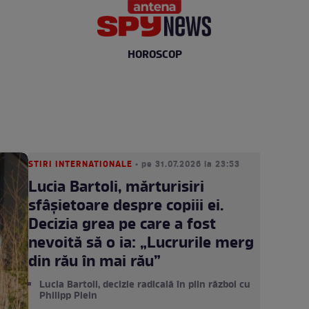
HOROSCOP
STIRI INTERNATIONALE
• pe 31.07.2026 la 23:53
Lucia Bartoli, mărturisiri
sfâșietoare despre copiii ei.
Decizia grea pe care a fost
nevoită să o ia: „Lucrurile merg
din rău în mai rău”
Lucia Bartoli, decizie radicală în plin război cu
Philipp Plein