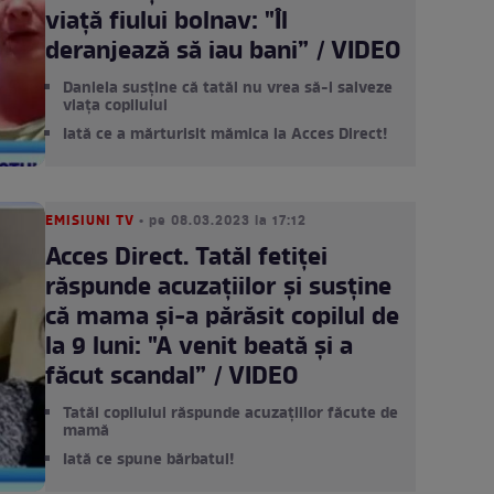
viață fiului bolnav: "Îl
deranjează să iau bani” / VIDEO
Daniela susține că tatăl nu vrea să-i salveze
viața copilului
Iată ce a mărturisit mămica la Acces Direct!
EMISIUNI TV
• pe 08.03.2023 la 17:12
Acces Direct. Tatăl fetiței
răspunde acuzațiilor și susține
că mama și-a părăsit copilul de
la 9 luni: "A venit beată și a
făcut scandal” / VIDEO
Tatăl copilului răspunde acuzațiilor făcute de
mamă
Iată ce spune bărbatul!