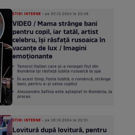
STIRI INTERNE
• pe 05.12.2024 la 22:48
VIDEO / Mama strânge bani
pentru copil, iar tatăl, artist
celebru, își răsfață rusoaica în
vacanțe de lux / Imagini
emoționante
Tenorul italian care și-a renegat fiul din
România își răsfață iubita rusoaică la spa
În acest timp, fosta iubită, o româncă, strânge
bani, pentru a-și salva copilul
Alessandro Safina este așteptat în România, la
proces
STIRI INTERNE
• pe 28.10.2024 la 22:51
Lovitură după lovitură, pentru