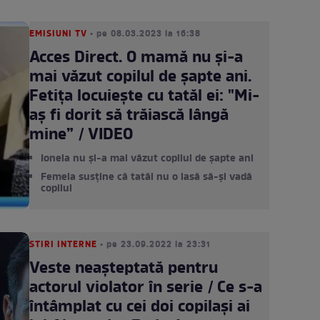
EMISIUNI TV
• pe 08.03.2023 la 16:38
Acces Direct. O mamă nu și-a
mai văzut copilul de șapte ani.
Fetița locuiește cu tatăl ei: "Mi-
aș fi dorit să trăiască lângă
mine” / VIDEO
Ionela nu și-a mai văzut copilul de șapte ani
Femeia susține că tatăl nu o lasă să-și vadă
copilul
STIRI INTERNE
• pe 23.09.2022 la 23:31
Veste neașteptată pentru
actorul violator în serie / Ce s-a
întâmplat cu cei doi copilași ai