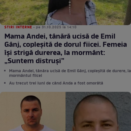
STIRI INTERNE
• pe 31.10.2025 la 14:10
Mama Andei, tânără ucisă de Emil
Gânj, copleșită de dorul fiicei. Femeia
își strigă durerea, la mormânt:
„Suntem distruși”
Mama Andei, tânăra ucisă de Emil Gânj, copleșită de durere, la
mormântul fiicei
Au trecut trei luni de când Anda a fost omorâtă