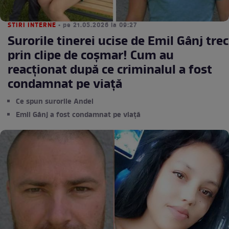
STIRI INTERNE
• pe 21.05.2026 la 09:27
Surorile tinerei ucise de Emil Gânj trec
prin clipe de coșmar! Cum au
reacționat după ce criminalul a fost
condamnat pe viață
Ce spun surorile Andei
Emil Gânj a fost condamnat pe viață