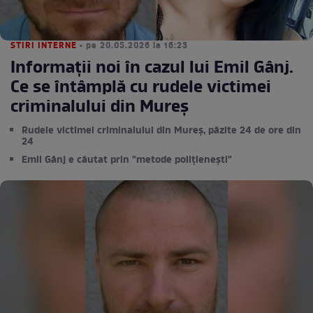
STIRI INTERNE
• pe 20.05.2026 la 16:23
Informații noi în cazul lui Emil Gânj.
Ce se întâmplă cu rudele victimei
criminalului din Mureş
Rudele victimei criminalului din Mureș, păzite 24 de ore din
24
Emil Gânj e căutat prin "metode polițienești"