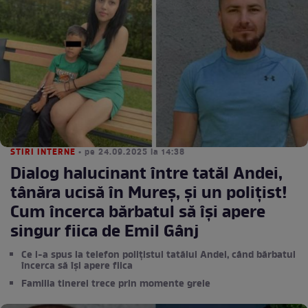
STIRI INTERNE
• pe 24.09.2025 la 14:38
Dialog halucinant între tatăl Andei,
tânăra ucisă în Mureș, și un polițist!
Cum încerca bărbatul să își apere
singur fiica de Emil Gânj
Ce i-a spus la telefon polițistul tatălui Andei, când bărbatul
încerca să își apere fiica
Familia tinerei trece prin momente grele