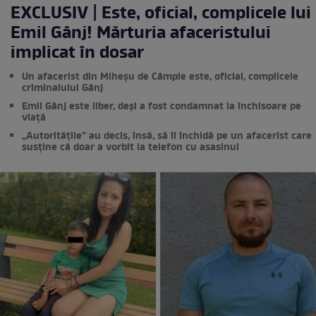
EXCLUSIV | Este, oficial, complicele lui
Emil Gânj! Mărturia afaceristului
implicat în dosar
Un afacerist din Miheșu de Câmpie este, oficial, complicele
criminalului Gânj
Emil Gânj este liber, deși a fost condamnat la închisoare pe
viață
„Autoritățile” au decis, însă, să îl închidă pe un afacerist care
susține că doar a vorbit la telefon cu asasinul