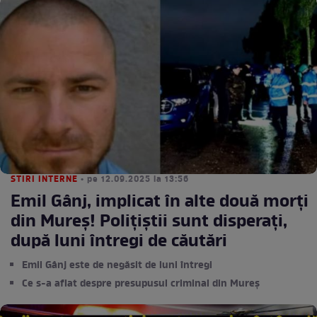
STIRI INTERNE
• pe 12.09.2025 la 13:56
Emil Gânj, implicat în alte două morți
din Mureș! Polițiștii sunt disperați,
după luni întregi de căutări
Emil Gânj este de negăsit de luni întregi
Ce s-a aflat despre presupusul criminal din Mureș