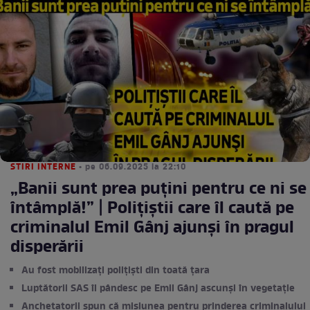
STIRI INTERNE
• pe 06.09.2025 la 22:10
„Banii sunt prea puțini pentru ce ni se
întâmplă!” | Polițiștii care îl caută pe
criminalul Emil Gânj ajunşi în pragul
disperării
Au fost mobilizați polițiști din toată țara
Luptătorii SAS îl pândesc pe Emil Gânj ascunși în vegetație
Anchetatorii spun că misiunea pentru prinderea criminalului