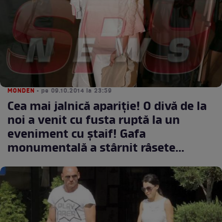
MONDEN
• pe 09.10.2014 la 23:59
Cea mai jalnică apariţie! O divă de la
noi a venit cu fusta ruptă la un
eveniment cu ştaif! Gafa
monumentală a stârnit râsete...