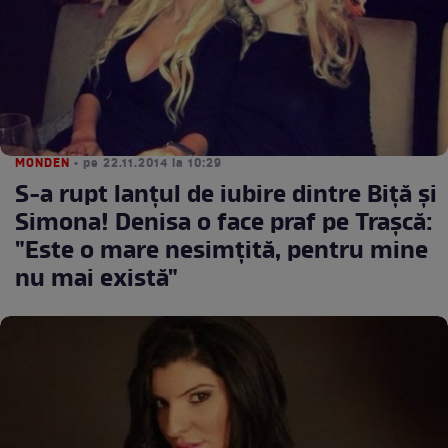
MONDEN
• pe 22.11.2014 la 10:29
S-a rupt lanţul de iubire dintre Biţă şi
Simona! Denisa o face praf pe Traşcă:
"Este o mare nesimţită, pentru mine
nu mai există"