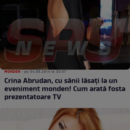
MONDEN
• pe 04.09.2014 la 20:37
Crina Abrudan, cu sânii lăsaţi la un
eveniment monden! Cum arată fosta
prezentatoare TV