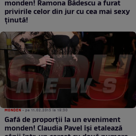
monden! Ramona Bădescu a furat
privirile celor din jur cu cea mai sexy
ţinută!
MONDEN
• pe 11.02.2015 la 19:30
Gafă de proporţii la un eveniment
monden! Claudia Pavel îşi etalează