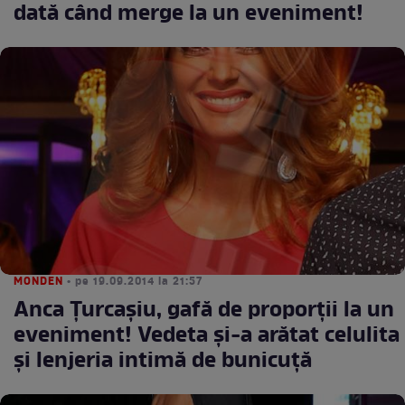
dată când merge la un eveniment!
MONDEN
• pe 19.09.2014 la 21:57
Anca Ţurcaşiu, gafă de proporţii la un
eveniment! Vedeta şi-a arătat celulita
şi lenjeria intimă de bunicuţă