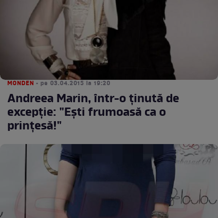
MONDEN
• pe 03.04.2015 la 19:20
Andreea Marin, într-o ţinută de
excepţie: "Eşti frumoasă ca o
prinţesă!"