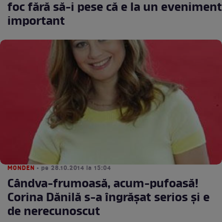
foc fără să-i pese că e la un eveniment
important
MONDEN
• pe 28.10.2014 la 15:04
Cândva-frumoasă, acum-pufoasă!
Corina Dănilă s-a îngrăşat serios şi e
de nerecunoscut