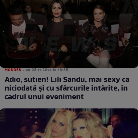
MONDEN
• pe 25.11.2014 la 13:35
Adio, sutien! Lili Sandu, mai sexy ca
niciodată şi cu sfârcurile întărite, în
cadrul unui eveniment