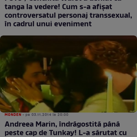
tanga la vedere! Cum s-a afişat
controversatul personaj transsexual,
în cadrul unui eveniment
MONDEN
• pe 03.11.2014 la 20:00
Andreea Marin, îndrăgostită până
peste cap de Tunkay! L-a sărutat cu