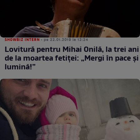
SHOWBIZ INTERN
• pe 22.01.2019 la 12:24
Lovitură pentru Mihai Onilă, la trei ani
de la moartea fetiței: „Mergi în pace și
lumină!”