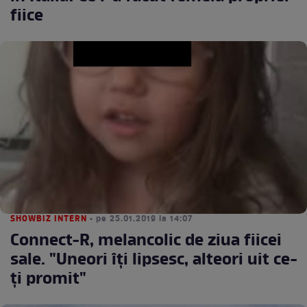
fiice
SHOWBIZ INTERN
• pe 25.01.2019 la 14:07
Connect-R, melancolic de ziua fiicei
sale. "Uneori îți lipsesc, alteori uit ce-
ți promit"