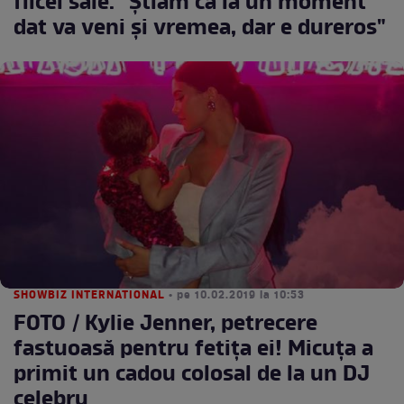
fiicei sale. "Ştiam că la un moment
dat va veni şi vremea, dar e dureros"
SHOWBIZ INTERNATIONAL
• pe 10.02.2019 la 10:53
FOTO / Kylie Jenner, petrecere
fastuoasă pentru fetița ei! Micuța a
primit un cadou colosal de la un DJ
celebru