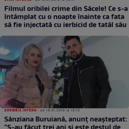
STIRI INTERNE
• pe 18.01.2019 la 20:17
Filmul oribilei crime din Săcele! Ce s-a
întâmplat cu o noapte înainte ca fata
să fie injectată cu ierbicid de tatăl său
SHOWBIZ INTERN
• pe 18.01.2019 la 18:15
Sânziana Buruiană, anunț neașteptat:
"S-au făcut trei ani și este destul de