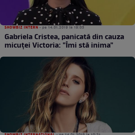
SHOWBIZ INTERN
• pe 14.01.2019 la 19:03
Gabriela Cristea, panicată din cauza
micuței Victoria: "Îmi stă inima"