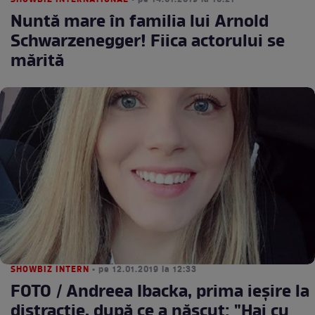
SHOWBIZ INTERNATIONAL
• pe 14.01.2019 la 10:21
Nuntă mare în familia lui Arnold
Schwarzenegger! Fiica actorului se
mărită
SHOWBIZ INTERN
• pe 12.01.2019 la 12:33
FOTO / Andreea Ibacka, prima ieșire la
distracție, după ce a născut: "Hai cu