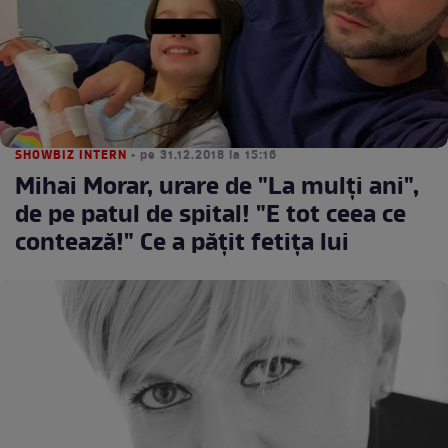
SHOWBIZ INTERN
• pe 31.12.2018 la 15:16
Mihai Morar, urare de "La mulți ani",
de pe patul de spital! "E tot ceea ce
contează!" Ce a pățit fetița lui