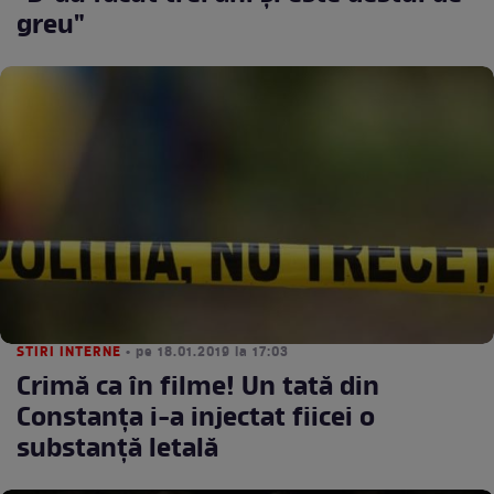
greu"
STIRI INTERNE
• pe 18.01.2019 la 17:03
Crimă ca în filme! Un tată din
Constanța i-a injectat fiicei o
substanță letală