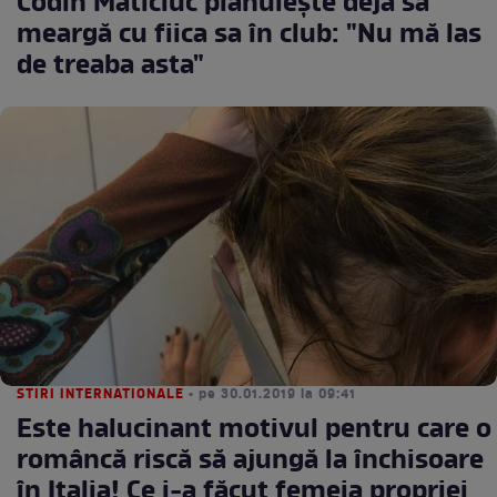
Codin Maticiuc plănuiește deja să
meargă cu fiica sa în club: "Nu mă las
de treaba asta"
STIRI INTERNATIONALE
• pe 30.01.2019 la 09:41
Este halucinant motivul pentru care o
româncă riscă să ajungă la închisoare
în Italia! Ce i-a făcut femeia propriei