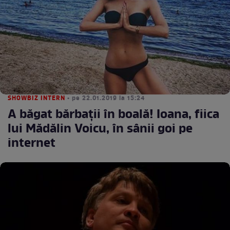
SHOWBIZ INTERN
• pe 22.01.2019 la 15:24
A băgat bărbaţii în boală! Ioana, fiica
lui Mădălin Voicu, în sânii goi pe
internet