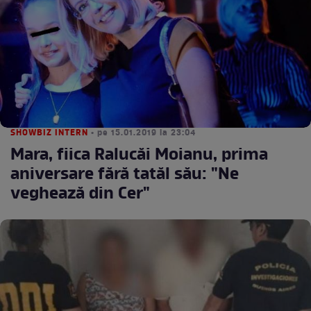
SHOWBIZ INTERN
• pe 15.01.2019 la 23:04
Mara, fiica Ralucăi Moianu, prima
aniversare fără tatăl său: "Ne
veghează din Cer"