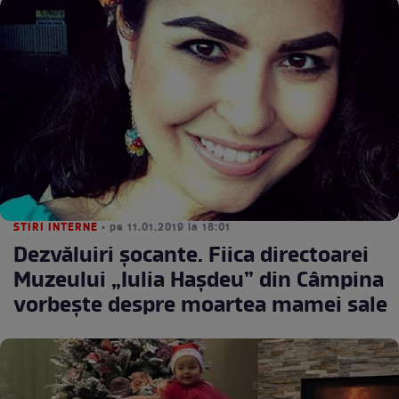
STIRI INTERNE
• pe 11.01.2019 la 18:01
Dezvăluiri şocante. Fiica directoarei
Muzeului „Iulia Haşdeu” din Câmpina
vorbeşte despre moartea mamei sale