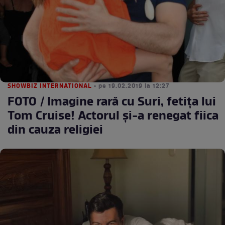
SHOWBIZ INTERNATIONAL
• pe 19.02.2019 la 12:27
FOTO / Imagine rară cu Suri, fetița lui
Tom Cruise! Actorul și-a renegat fiica
din cauza religiei