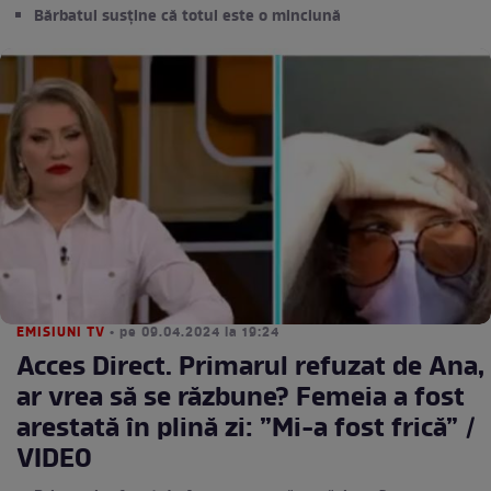
Bărbatul susține că totul este o minciună
EMISIUNI TV
• pe 09.04.2024 la 19:24
Acces Direct. Primarul refuzat de Ana,
ar vrea să se răzbune? Femeia a fost
arestată în plină zi: ”Mi-a fost frică” /
VIDEO