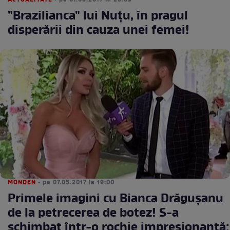
ACTUALITATE
• pe 07.05.2017 la 23:59
"Brazilianca" lui Nuţu, în pragul
disperării din cauza unei femei!
MONDEN
• pe 07.05.2017 la 19:00
Primele imagini cu Bianca Drăguşanu
de la petrecerea de botez! S-a
schimbat într-o rochie impresionantă: