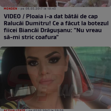
MONDEN
• pe 08.05.2017 la 19:45
VIDEO / Ploaia i-a dat bătăi de cap
Ralucăi Dumitru! Ce a făcut la botezul
fiicei Biancăi Drăguşanu: "Nu vreau
să-mi stric coafura"