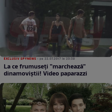
EXCLUSIV SPYNEWS
• pe 22.07.2017 la 23:59
La ce frumuseți ”marchează”
dinamoviștii! Video paparazzi