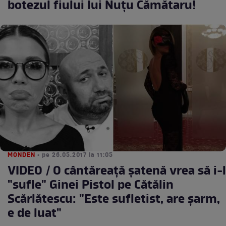
botezul fiului lui Nuţu Cămătaru!
MONDEN
• pe 26.05.2017 la 11:05
VIDEO / O cântăreaţă şatenă vrea să i-l
"sufle" Ginei Pistol pe Cătălin
Scărlătescu: "Este sufletist, are şarm,
e de luat"