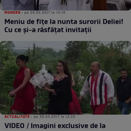
MONDEN
• pe 26.05.2017 la 15:16
Meniu de fițe la nunta surorii Deliei!
Cu ce și-a răsfățat invitații
ACTUALITATE
• pe 26.05.2017 la 12:23
VIDEO / Imagini exclusive de la