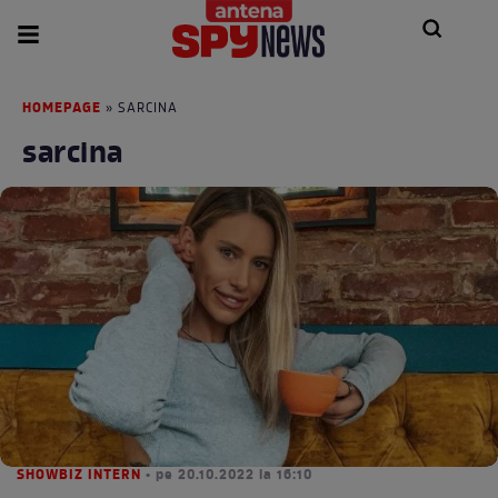
HOMEPAGE
» SARCINA
sarcina
SHOWBIZ INTERN
• pe 20.10.2022 la 16:10