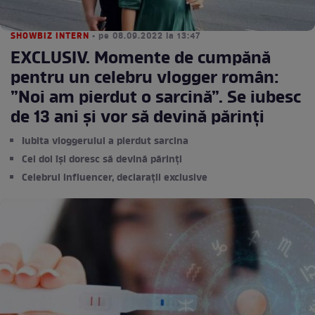
SHOWBIZ INTERN
• pe 08.09.2022 la 13:47
EXCLUSIV. Momente de cumpănă
pentru un celebru vlogger român:
”Noi am pierdut o sarcină”. Se iubesc
de 13 ani și vor să devină părinți
Iubita vloggerului a pierdut sarcina
Cei doi își doresc să devină părinți
Celebrul influencer, declarații exclusive