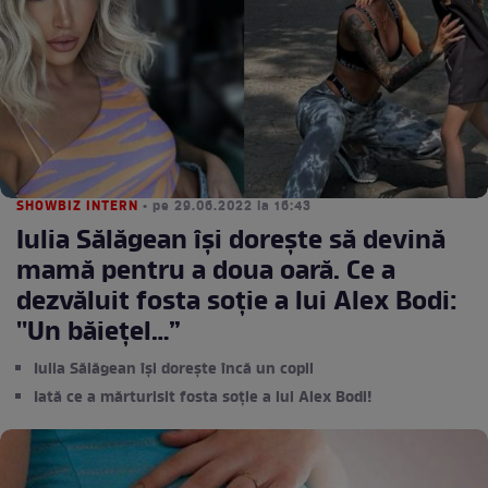
SHOWBIZ INTERN
• pe 29.06.2022 la 16:43
Iulia Sălăgean își dorește să devină
mamă pentru a doua oară. Ce a
dezvăluit fosta soție a lui Alex Bodi:
''Un băiețel…”
Iulia Sălăgean își dorește încă un copil
Iată ce a mărturisit fosta soție a lui Alex Bodi!