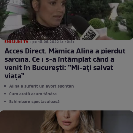
EMISIUNI TV
• pe 15.06.2022 la 19:51
Acces Direct. Mămica Alina a pierdut
sarcina. Ce i s-a întâmplat când a
venit în București: ”Mi-ați salvat
viața”
Alina a suferit un avort spontan
Cum arată acum tânăra
Schimbare spectaculoasă