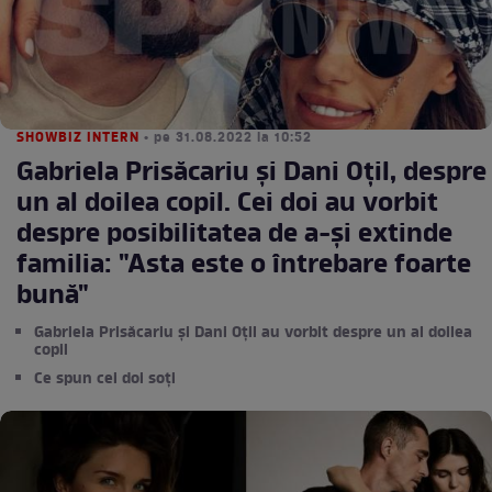
SHOWBIZ INTERN
• pe 31.08.2022 la 10:52
Gabriela Prisăcariu și Dani Oțil, despre
un al doilea copil. Cei doi au vorbit
despre posibilitatea de a-și extinde
familia: "Asta este o întrebare foarte
bună"
Gabriela Prisăcariu și Dani Oțil au vorbit despre un al doilea
copil
Ce spun cei doi soți