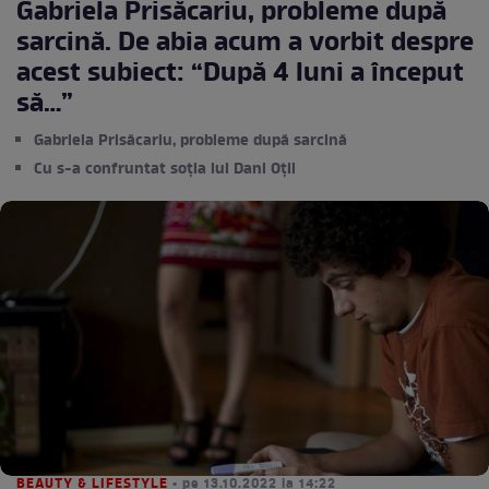
Gabriela Prisăcariu, probleme după
sarcină. De abia acum a vorbit despre
acest subiect: “După 4 luni a început
să…”
Gabriela Prisăcariu, probleme după sarcină
Cu s-a confruntat soția lui Dani Oțil
BEAUTY & LIFESTYLE
• pe 13.10.2022 la 14:22