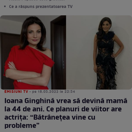
Ce a răspuns prezentatoarea TV
EMISIUNI TV
• pe 18.05.2022 la 22:54
Ioana Ginghină vrea să devină mamă
la 44 de ani. Ce planuri de viitor are
actrița: “Bătrânețea vine cu
probleme”