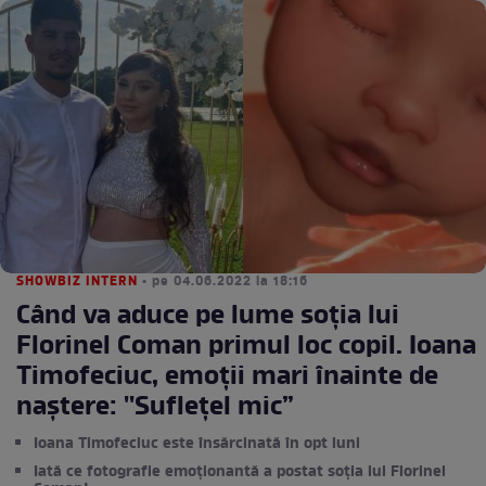
SHOWBIZ INTERN
• pe 04.06.2022 la 18:16
Când va aduce pe lume soția lui
Florinel Coman primul loc copil. Ioana
Timofeciuc, emoții mari înainte de
naștere: ''Suflețel mic”
Ioana Timofeciuc este însărcinată în opt luni
Iată ce fotografie emoționantă a postat soția lui Florinel