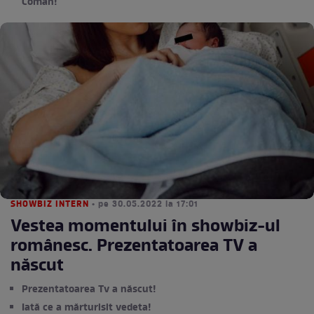
Coman!
SHOWBIZ INTERN
• pe 30.05.2022 la 17:01
Vestea momentului în showbiz-ul
românesc. Prezentatoarea TV a
născut
Prezentatoarea Tv a născut!
Iată ce a mărturisit vedeta!