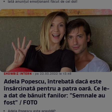
Iată anunțul emoționant făcut de cei doi!
SHOWBIZ INTERN
• pe 22.05.2022 la 15:46
Adela Popescu, întrebată dacă este
însărcinată pentru a patra oară. Ce le-
a dat de bănuit fanilor: "Semnale au
fost" / FOTO
Adela Popescu este gravidă?