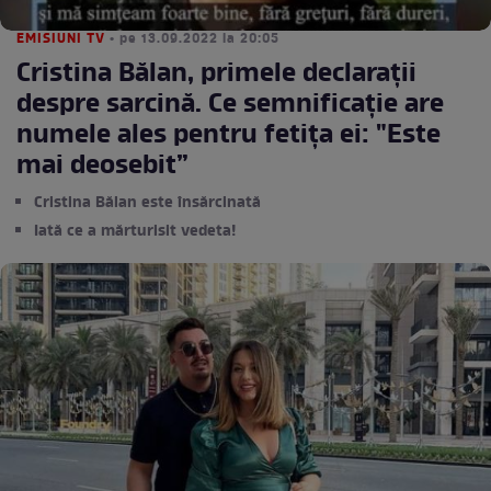
EMISIUNI TV
• pe 13.09.2022 la 20:05
Cristina Bălan, primele declarații
despre sarcină. Ce semnificație are
numele ales pentru fetița ei: "Este
mai deosebit”
Cristina Bălan este însărcinată
Iată ce a mărturisit vedeta!