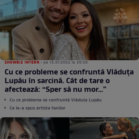
SHOWBIZ INTERN
• pe 13.07.2022 la 20:50
Cu ce probleme se confruntă Vlăduța
Lupău în sarcină. Cât de tare o
afectează: “Sper să nu mor…”
Cu ce probleme se confruntă Vlăduța Lupău
Ce le-a spus artista fanilor