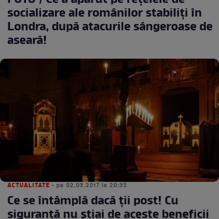
FOTO / Ce a apărut pe rețelele de
socializare ale românilor stabiliți în
Londra, după atacurile sângeroase de
aseară!
ACTUALITATE
• pe 02.03.2017 la 20:35
Ce se întâmplă dacă ții post! Cu
siguranță nu știai de aceste beneficii