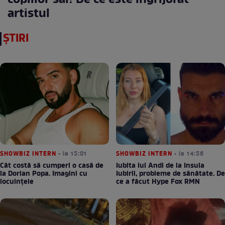
copiilor săi! De ce este îngrijorat
artistul
ȘTIRI
SHOWBIZ INTERN
• la 15:01
SHOWBIZ INTERN
• la 14:56
Cât costă să cumperi o casă de
Iubita lui Andi de la Insula
la Dorian Popa. Imagini cu
Iubirii, probleme de sănătate. De
locuințele
ce a făcut Hype Fox RMN