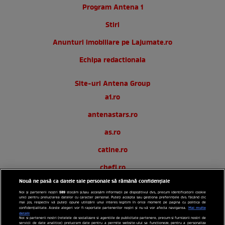
Program Antena 1
Stiri
Anunturi imobiliare pe Lajumate.ro
Echipa redactionala
Site-uri Antena Group
a1.ro
antenastars.ro
as.ro
catine.ro
chefi.ro
Nouă ne pasă ca datele tale personale să rămână confidențiale
deparinti.ro
589
Noi și partenerii noștri
stocăm și/sau accesăm informații pe dispozitivul dvs., precum identificatorii cookie
unici pentru prelucrarea datelor cu caracter personal. Puteți accepta sau gestiona preferințele dvs. făcând clic
medicool.ro
mai jos, respectiv vă puteți opune utilizării unui interes legitim în orice moment pe pagina cu politica de
Mai multe
confidențialitate. Aceste alegeri vor fi raportate partenerilor noștri și nu vă vor afecta navigarea.
detalii
observatornews.ro
Noi si partenerii nostri (retelele de socializare si agentiile de publicitate partenere, precum si furnizorii nostri de
servicii de date analitice) prelucram date pentru a permite website-ului sa functioneze, pentru a personaliza