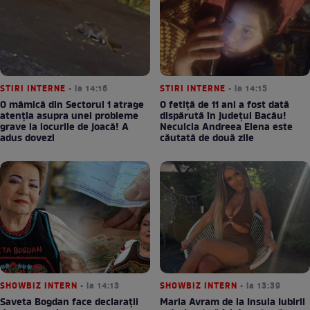
STIRI INTERNE
• la 14:16
STIRI INTERNE
• la 14:15
O mămică din Sectorul 1 atrage
O fetiță de 11 ani a fost dată
atenția asupra unei probleme
dispărută în județul Bacău!
grave la locurile de joacă! A
Neculcia Andreea Elena este
adus dovezi
căutată de două zile
SHOWBIZ INTERN
• la 14:13
SHOWBIZ INTERN
• la 13:39
Saveta Bogdan face declarații
Maria Avram de la Insula Iubirii