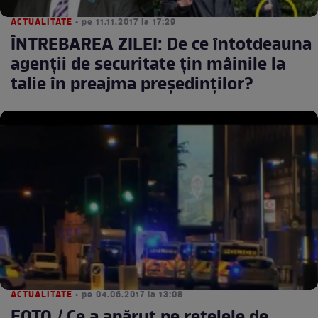
ACTUALITATE
• pe 11.11.2017 la 17:29
ÎNTREBAREA ZILEI: De ce întotdeauna
agenții de securitate țin mâinile la
talie în preajma președinților?
ACTUALITATE
• pe 04.06.2017 la 13:08