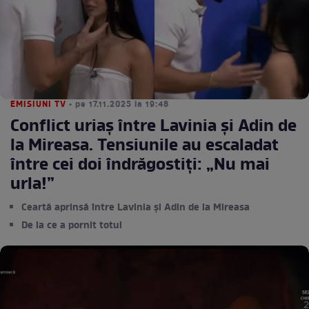
EMISIUNI TV
• pe 17.11.2025 la 19:48
Conflict uriaș între Lavinia și Adin de
la Mireasa. Tensiunile au escaladat
între cei doi îndrăgostiți: „Nu mai
urla!”
Ceartă aprinsă între Lavinia și Adin de la Mireasa
De la ce a pornit totul