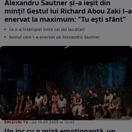
Alexandru Sautner și-a ieșit din
minți! Gestul lui Richard Abou Zaki l-a
enervat la maximum: "Tu ești sfânt"
Ce s-a întâmplat între cei doi bucătari
Gestul care l-a enervat pe Alexandru Sautner
EMISIUNI TV
• pe 10.05.2026 la 10:43