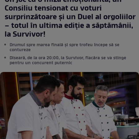
Un joc cu o miză emoționantă, un
Consiliu tensionat cu voturi
surprinzătoare și un Duel al orgoliilor
– totul în ultima ediție a săptămânii,
la Survivor!
Drumul spre marea finală și spre trofeu începe să se
contureze
Diseară, de la ora 20:00, la Survivor, flacăra se va stinge
pentru un concurent puternic