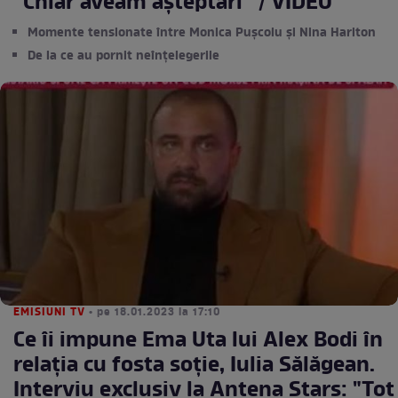
”Chiar aveam așteptări” / VIDEO
Momente tensionate între Monica Pușcoiu și Nina Hariton
De la ce au pornit neînțelegerile
EMISIUNI TV
• pe 18.01.2023 la 17:10
Ce îi impune Ema Uta lui Alex Bodi în
relația cu fosta soție, Iulia Sălăgean.
Interviu exclusiv la Antena Stars: "Tot