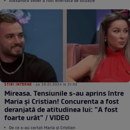
Alexandra Veber a fost enervată de situație
STIRI INTERNE
• pe 26.01.2024 la 21:03
Mireasa. Tensiunile s-au aprins între
Maria și Cristian! Concurenta a fost
deranjată de atitudinea lui: ”A fost
foarte urât” / VIDEO
De ce s-au certat Maria și Cristian