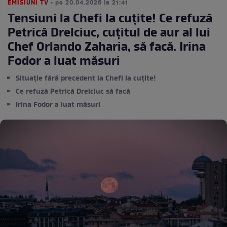
EMISIUNI TV
• pe 20.04.2026 la 21:41
Tensiuni la Chefi la cuțite! Ce refuză
Petrică Drelciuc, cuțitul de aur al lui
Chef Orlando Zaharia, să facă. Irina
Fodor a luat măsuri
Situație fără precedent la Chefi la cuțite!
Ce refuză Petrică Drelciuc să facă
Irina Fodor a luat măsuri