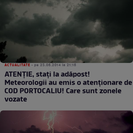
ACTUALITATE
• pe 25.06.2014 la 21:16
ATENŢIE, staţi la adăpost!
Meteorologii au emis o atenţionare de
COD PORTOCALIU! Care sunt zonele
vozate