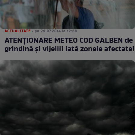
ACTUALITATE
• pe 29.07.2014 la 12:58
ATENŢIONARE METEO COD GALBEN de
grindină şi vijelii! Iată zonele afectate!