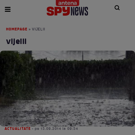
HOMEPAGE
» VIJELII
vijelii
ACTUALITATE
• pe 15.09.2014 la 09:54