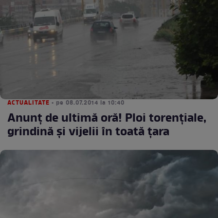
ACTUALITATE
• pe 08.07.2014 la 10:40
Anunţ de ultimă oră! Ploi torenţiale,
grindină şi vijelii în toată ţara