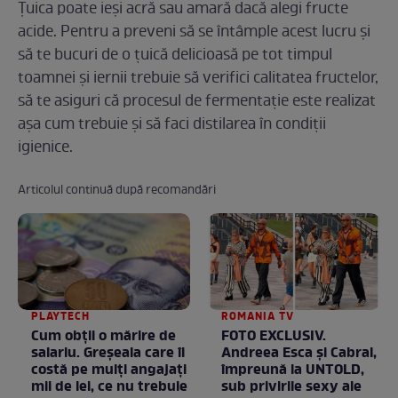
Țuica poate ieși acră sau amară dacă alegi fructe
acide. Pentru a preveni să se întâmple acest lucru și
să te bucuri de o țuică delicioasă pe tot timpul
toamnei și iernii trebuie să verifici calitatea fructelor,
să te asiguri că procesul de fermentație este realizat
așa cum trebuie și să faci distilarea în condiții
igienice.
Articolul continuă după recomandări
PLAYTECH
ROMANIA TV
Cum obții o mărire de
FOTO EXCLUSIV.
salariu. Greșeala care îi
Andreea Esca şi Cabral,
costă pe mulți angajați
împreună la UNTOLD,
mii de lei, ce nu trebuie
sub privirile sexy ale