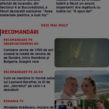
afectat de incendiu, din
Iubirii a făcut un anunț
Sectorul 4 al Bucureștiului, a
important! Are legătura cu
făcut declarații exclusive: ”Avea
iubita lui: "A spus da!"
materiale plastice, a luat foc”
VEZI MAI MULT
RECOMANDĂRI
RECOMANDARE PE
OBSERVATORNEWS.RO
Comoara veche de 1.700 de ani
scoasă la iveală de seceta de
pe Dunăre, între România şi
Bulgaria. Imagini rare
RECOMANDARE PE AS.RO
Cum se menţine în formă soţia
lui Leonard Doroftei, la 51 de
ani. „Secretul” pe care l-a
dezvăluit
ROMANIA TV
Mirabela Grădinaru, mutare de