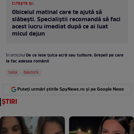
CITEȘTE ȘI:
Obiceiul matinal care te ajută să
slăbești. Specialiștii recomandă să faci
acest lucru imediat după ce ai luat
micul dejun
De ce iese țuica acră sau tulbure. Greșeli pe care
În articolul
le fac adesea românii
:
tuica
bautura
Puteți urmări știrile SpyNews.ro și pe Google News
ȘTIRI