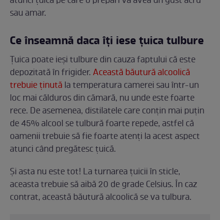
atunci țuica pe care o prepari va avea un gust acru
sau amar.
Ce înseamnă daca îți iese țuica tulbure
Țuica poate ieși tulbure din cauza faptului că este
depozitată în frigider.
Această băutură alcoolică
trebuie ținută
la temperatura camerei sau într-un
loc mai călduros din cămară, nu unde este foarte
rece. De asemenea, distilatele care conțin mai puțin
de 45% alcool se tulbură foarte repede, astfel că
oamenii trebuie să fie foarte atenți la acest aspect
atunci când pregătesc țuică.
Și asta nu este tot! La turnarea țuicii în sticle,
aceasta trebuie să aibă 20 de grade Celsius. În caz
contrat, această băutură alcoolică se va tulbura.