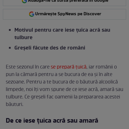
Adaugă-ne ca sursă preferată în Google
Urmărește SpyNews pe Discover
Motivul pentru care iese țuica acră sau
tulbure
Greșeli făcute des de români
Este sezonul în care
se prepară țuică
, iar românii o
pun la cămară pentru a se bucura de ea și în alte
sezoane. Pentru a te bucura de o băutură alcoolică
limpede, noi îți vom spune de ce iese acră, amară sau
tulbure. Ce greșeli fac oamenii la prepararea acestei
băuturi.
De ce iese țuica acră sau amară