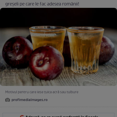
greșeli pe care le fac adesea românii!
Motivul pentru care iese țuica acră sau tulbure
profimediaimages.ro