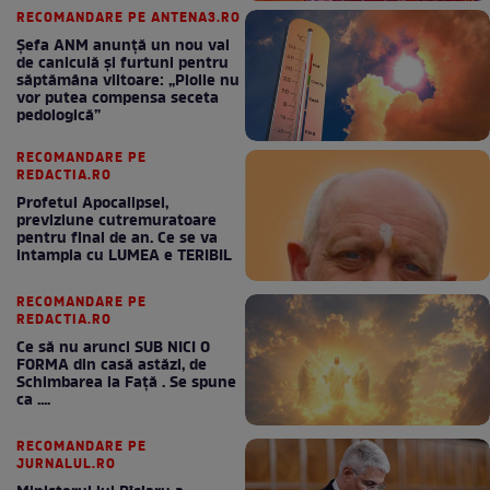
RECOMANDARE PE ANTENA3.RO
Șefa ANM anunță un nou val
de caniculă și furtuni pentru
săptămâna viitoare: „Ploile nu
vor putea compensa seceta
pedologică”
RECOMANDARE PE
REDACTIA.RO
Profetul Apocalipsei,
previziune cutremuratoare
pentru final de an. Ce se va
intampla cu LUMEA e TERIBIL
RECOMANDARE PE
REDACTIA.RO
Ce să nu arunci SUB NICI O
FORMA din casă astăzi, de
Schimbarea la Față . Se spune
ca ....
RECOMANDARE PE
JURNALUL.RO