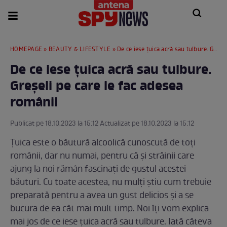
HOMEPAGE
»
BEAUTY & LIFESTYLE
» De ce iese țuica acră sau tulbure. Greșeli pe care le fac adesea românii
De ce iese țuica acră sau tulbure.
Greșeli pe care le fac adesea
românii
Publicat pe 18.10.2023 la 15:12 Actualizat pe 18.10.2023 la 15:12
Țuica este o băutură alcoolică cunoscută de toți
românii, dar nu numai, pentru că și străinii care
ajung la noi rămân fascinați de gustul acestei
băuturi. Cu toate acestea, nu mulți știu cum trebuie
preparată pentru a avea un gust delicios și a se
bucura de ea cât mai mult timp. Noi îți vom explica
mai jos de ce iese țuica acră sau tulbure. Iată câteva