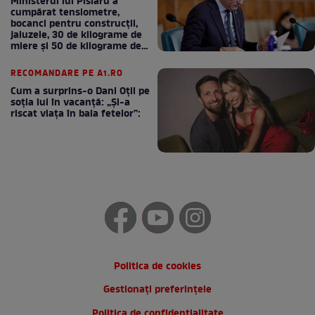
Ministerul lui Pîslaru a
cumpărat tensiometre,
bocanci pentru construcții,
jaluzele, 30 de kilograme de
miere și 50 de kilograme de
cafea
RECOMANDARE PE A1.RO
Cum a surprins-o Dani Oțil pe
soția lui în vacanță: „Și-a
riscat viața în baia fetelor”:
Politica de cookies
Gestionați preferințele
Politica de confidentialitate