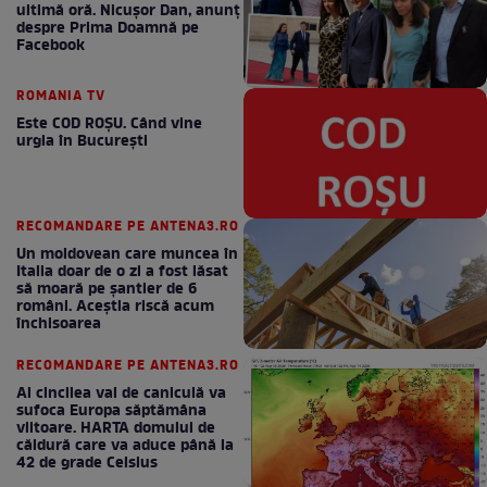
ultimă oră. Nicuşor Dan, anunţ
despre Prima Doamnă pe
Facebook
ROMANIA TV
Este COD ROŞU. Când vine
urgia în Bucureşti
RECOMANDARE PE ANTENA3.RO
Un moldovean care muncea în
Italia doar de o zi a fost lăsat
să moară pe şantier de 6
români. Aceștia riscă acum
închisoarea
RECOMANDARE PE ANTENA3.RO
Al cincilea val de caniculă va
sufoca Europa săptămâna
viitoare. HARTA domului de
căldură care va aduce până la
42 de grade Celsius