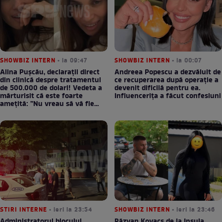
SHOWBIZ INTERN
• la 09:47
SHOWBIZ INTERN
• la 00:07
Alina Pușcău, declarații direct
Andreea Popescu a dezvăluit de
din clinică despre tratamentul
ce recuperarea după operație a
de 500.000 de dolari! Vedeta a
devenit dificilă pentru ea.
mărturisit că este foarte
Influencerița a făcut confesiuni
amețită: ”Nu vreau să vă fie
milă”
STIRI INTERNE
• ieri la 23:54
SHOWBIZ INTERN
• ieri la 23:46
Administratorul blocului
Răzvan Kovacs de la Insula