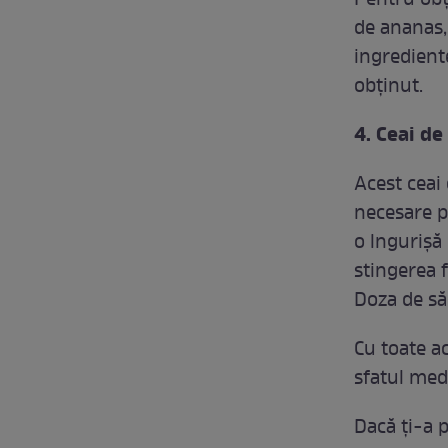
Pentru obţ
de ananas,
ingredient
obţinut.
4. Ceai de
Acest ceai 
necesare pr
o lngurişă
stingerea 
Doza de să
Cu toate a
sfatul medi
Dacă ţi-a p