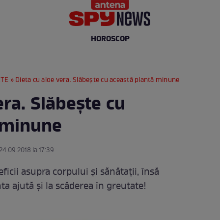
HOROSCOP
ETE
» Dieta cu aloe vera. Slăbeşte cu această plantă minune
era. Slăbeşte cu
 minune
 24.09.2018 la 17:39
cii asupra corpului şi sănătaţii, însă
ta ajută şi la scăderea în greutate!