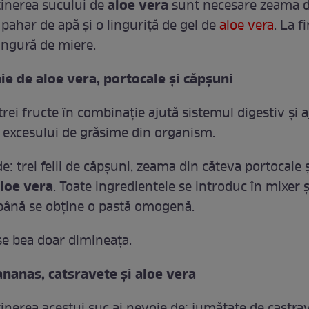
aloe vera
inerea sucului de
sunt necesare zeama d
 pahar de apă şi o linguriţă de gel de
aloe vera
. La f
ingură de miere.
e de aloe vera, portocale şi căpşuni
trei fructe în combinaţie ajută sistemul digestiv şi a
 excesului de grăsime din organism.
e: trei felii de căpşuni, zeama din căteva portocale ş
loe vera
. Toate ingredientele se introduc în mixer ş
ână se obţine o pastă omogenă.
se bea doar dimineaţa.
ananas, catsravete şi aloe vera