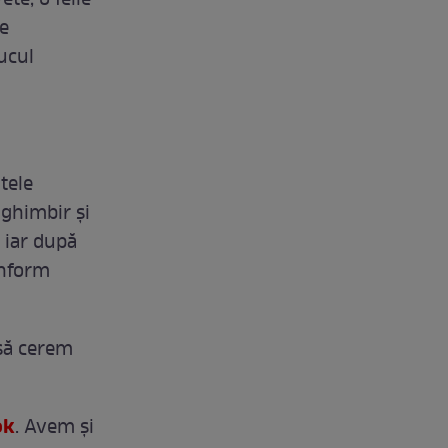
te, o felie
te
ucul
ntele
 ghimbir şi
 iar după
onform
 să cerem
ok
. Avem și