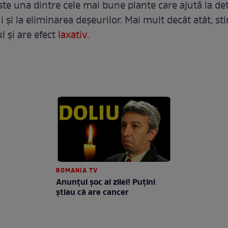
ste una dintre cele mai bune plante care ajută la det
 şi la eliminarea deşeurilor. Mai mult decât atât, s
 şi are efect
laxativ.
ROMANIA TV
Anunţul şoc al zilei! Puţini
ştiau că are cancer