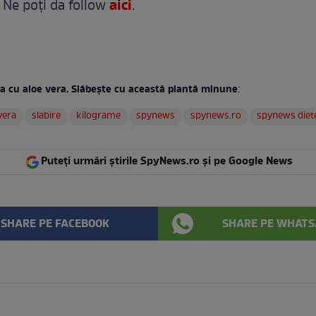
aici
 Ne poți da follow
.
ta cu aloe vera. Slăbeşte cu această plantă minune
:
vera
slabire
kilograme
spynews
spynews.ro
spynews diet
Puteți urmări știrile SpyNews.ro și pe Google News
SHARE PE FACEBOOK
SHARE PE WHATS