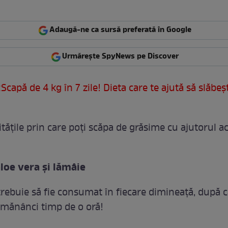
Adaugă-ne ca sursă preferată în Google
Urmărește SpyNews pe Discover
Scapă de 4 kg în 7 zile! Dieta care te ajută să slăbeş
tăţile prin care poţi scăpa de grăsime cu ajutorul ac
aloe vera şi lămâie
trebuie să fie consumat în fiecare dimineaţă, după c
ă mănânci timp de o oră!