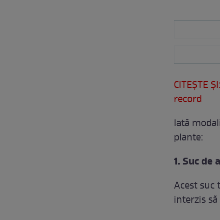
CITEŞTE ŞI:
record
Iată modali
plante:
1. Suc de 
Acest suc 
interzis s