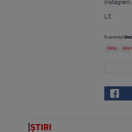
Instagram.
L.T.
Die
În articolul
dieta
aloe 
ȘTIRI