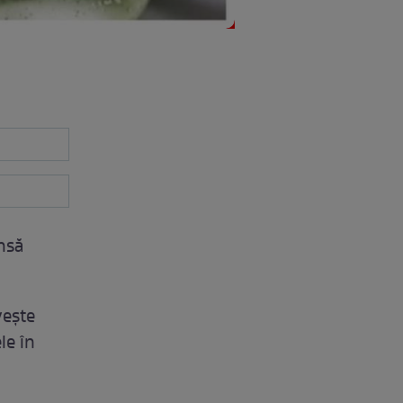
însă
veşte
le în