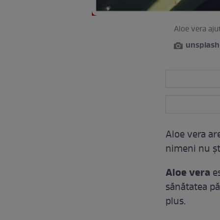
Aloe vera aju
unsplash
Aloe vera ar
nimeni nu şti
Aloe vera
es
sănătatea păr
plus.