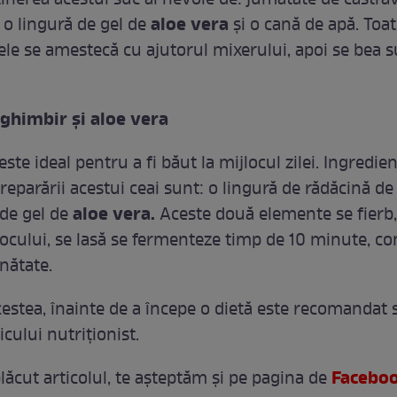
inerea acestui suc ai nevoie de: jumătate de castrave
aloe vera
 o lingură de gel de
şi o cană de apă. Toa
ele se amestecă cu ajutorul mixerului, apoi se bea s
 ghimbir şi aloe vera
este ideal pentru a fi băut la mijlocul zilei. Ingredie
eparării acestui ceai sunt: o lingură de rădăcină de
aloe vera.
 de gel de
Aceste două elemente se fierb,
focului, se lasă se fermenteze timp de 10 minute, c
nătate.
cestea, înainte de a începe o dietă este recomandat
cului nutriţionist.
Facebo
lăcut articolul, te așteptăm și pe pagina de