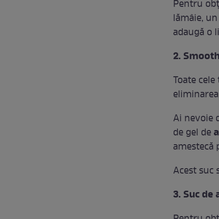
Pentru obţ
lămâie, un
adaugă o l
2. Smoothi
Toate cele 
eliminarea
Ai nevoie d
a
de gel de
amestecă p
Acest suc 
3. Suc de 