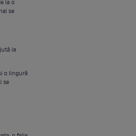
e la o
inal se
jută la
i o lingură
i se