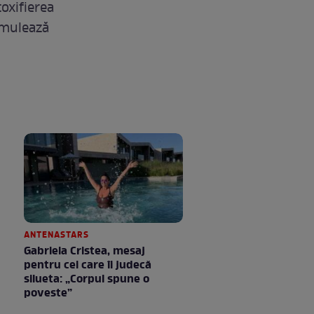
oxifierea
timulează
ANTENASTARS
Gabriela Cristea, mesaj
pentru cei care îi judecă
silueta: „Corpul spune o
poveste”