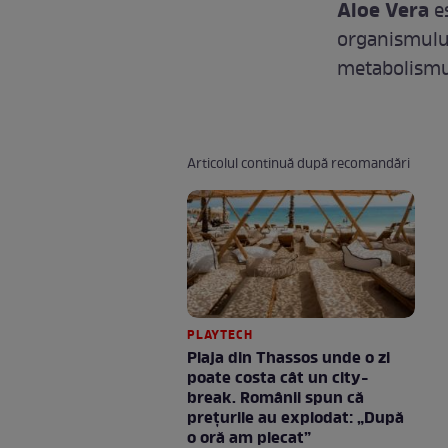
Aloe Vera
e
organismului
metabolismul
Articolul continuă după recomandări
PLAYTECH
Plaja din Thassos unde o zi
poate costa cât un city-
break. Românii spun că
prețurile au explodat: „După
o oră am plecat”