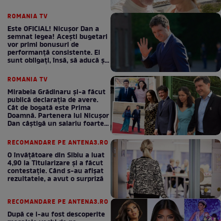
ROMANIA TV
Este OFICIAL! Nicușor Dan a
semnat legea! Acești bugetari
vor primi bonusuri de
performanță consistente. Ei
sunt obligați, însă, să aducă și
bani la bugetul de stat
ROMANIA TV
Mirabela Grădinaru și-a făcut
publică declarația de avere.
Cât de bogată este Prima
Doamnă. Partenera lui Nicușor
Dan câștigă un salariu foarte
bun în fiecare lună!
RECOMANDARE PE ANTENA3.RO
O învățătoare din Sibiu a luat
4,90 la Titularizare și a făcut
contestație. Când s-au afișat
rezultatele, a avut o surpriză
RECOMANDARE PE ANTENA3.RO
După ce i-au fost descoperite