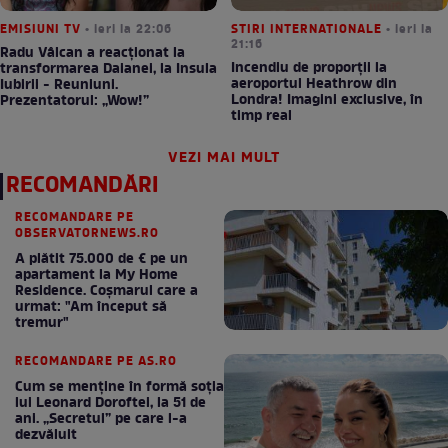
EMISIUNI TV
• ieri la 22:06
STIRI INTERNATIONALE
• ieri la
21:16
Radu Vâlcan a reacționat la
Incendiu de proporții la
transformarea Daianei, la Insula
aeroportul Heathrow din
Iubirii - Reuniuni.
Londra! Imagini exclusive, în
Prezentatorul: „Wow!”
timp real
VEZI MAI MULT
RECOMANDĂRI
RECOMANDARE PE
OBSERVATORNEWS.RO
A plătit 75.000 de € pe un
apartament la My Home
Residence. Coşmarul care a
urmat: "Am început să
tremur"
RECOMANDARE PE AS.RO
Cum se menţine în formă soţia
lui Leonard Doroftei, la 51 de
ani. „Secretul” pe care l-a
dezvăluit