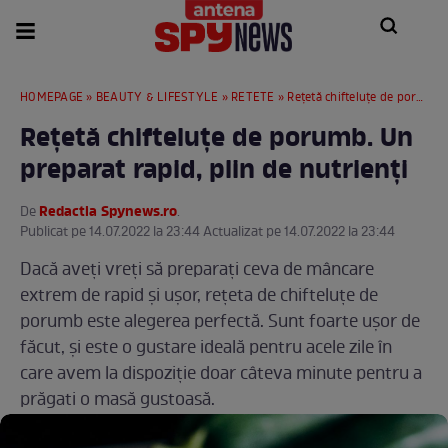
HOMEPAGE
»
BEAUTY & LIFESTYLE
»
RETETE
» Rețetă chifteluțe de porumb. Un preparat rapid, plin de nutrienți
Rețetă chifteluțe de porumb. Un
preparat rapid, plin de nutrienți
Redactia Spynews.ro
De
.
Publicat pe 14.07.2022 la 23:44 Actualizat pe 14.07.2022 la 23:44
Dacă aveți vreți să preparați ceva de mâncare
extrem de rapid și ușor, rețeta de chifteluțe de
porumb este alegerea perfectă. Sunt foarte ușor de
făcut, și este o gustare ideală pentru acele zile în
care avem la dispoziție doar câteva minute pentru a
prăgati o masă gustoasă.