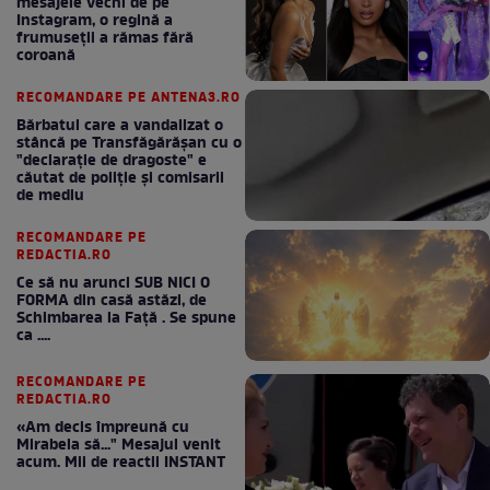
mesajele vechi de pe
Instagram, o regină a
frumuseții a rămas fără
coroană
RECOMANDARE PE ANTENA3.RO
Bărbatul care a vandalizat o
stâncă pe Transfăgărășan cu o
"declaraţie de dragoste" e
căutat de poliție și comisarii
de mediu
RECOMANDARE PE
REDACTIA.RO
Ce să nu arunci SUB NICI O
FORMA din casă astăzi, de
Schimbarea la Față . Se spune
ca ....
RECOMANDARE PE
REDACTIA.RO
«Am decis împreună cu
Mirabela să..." Mesajul venit
acum. Mii de reactii INSTANT