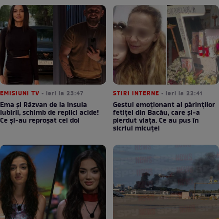
EMISIUNI TV
• ieri la 23:47
STIRI INTERNE
• ieri la 22:41
Ema și Răzvan de la Insula
Gestul emoționant al părinților
Iubirii, schimb de replici acide!
fetiței din Bacău, care și-a
Ce și-au reproșat cei doi
pierdut viața. Ce au pus în
sicriul micuței