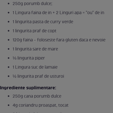
250g porumb dulce;
1 Lingura faina de in + 2 Linguri apa = "ou" de in
1 lingurita pasta de curry verde
1 lingurita praf de copt
120g faina - foloseste fara gluten daca e nevoie
1 lingurita sare de mare
⅓ lingurita piper
1 Lingura suc de lamaie
½ lingurita praf de usturoi
Ingrediente suplimentare:
250g cana porumb dulce
4g coriandru proaspat, tocat