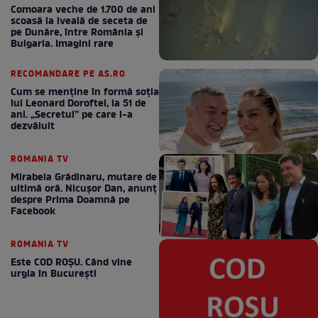
Comoara veche de 1.700 de ani
scoasă la iveală de seceta de
pe Dunăre, între România şi
Bulgaria. Imagini rare
RECOMANDARE PE AS.RO
Cum se menţine în formă soţia
lui Leonard Doroftei, la 51 de
ani. „Secretul” pe care l-a
dezvăluit
ROMANIA TV
Mirabela Grădinaru, mutare de
ultimă oră. Nicuşor Dan, anunţ
despre Prima Doamnă pe
Facebook
ROMANIA TV
Este COD ROŞU. Când vine
urgia în Bucureşti