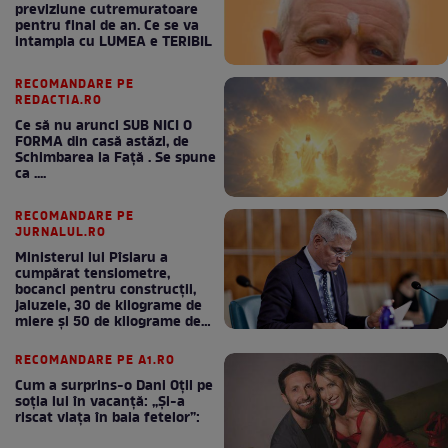
previziune cutremuratoare
pentru final de an. Ce se va
intampla cu LUMEA e TERIBIL
RECOMANDARE PE
REDACTIA.RO
Ce să nu arunci SUB NICI O
FORMA din casă astăzi, de
Schimbarea la Față . Se spune
ca ....
RECOMANDARE PE
JURNALUL.RO
Ministerul lui Pîslaru a
cumpărat tensiometre,
bocanci pentru construcții,
jaluzele, 30 de kilograme de
miere și 50 de kilograme de
cafea
RECOMANDARE PE A1.RO
Cum a surprins-o Dani Oțil pe
soția lui în vacanță: „Și-a
riscat viața în baia fetelor”: