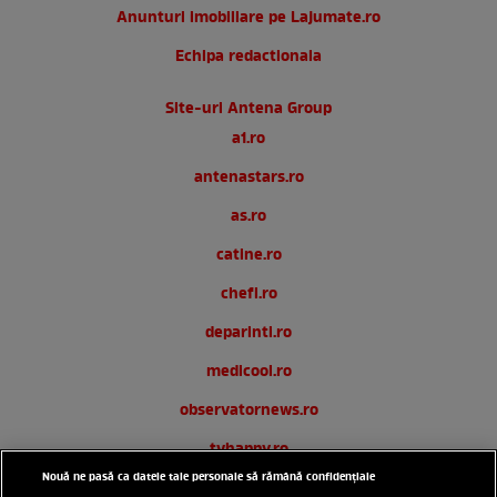
Anunturi imobiliare pe Lajumate.ro
Echipa redactionala
Site-uri Antena Group
a1.ro
antenastars.ro
as.ro
catine.ro
chefi.ro
deparinti.ro
medicool.ro
observatornews.ro
tvhappy.ro
Nouă ne pasă ca datele tale personale să rămână confidențiale
useit.ro