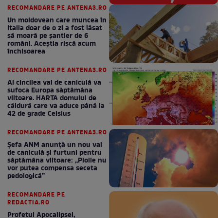
RECOMANDARE PE ANTENA3.RO
Un moldovean care muncea în
Italia doar de o zi a fost lăsat
să moară pe şantier de 6
români. Aceștia riscă acum
închisoarea
RECOMANDARE PE ANTENA3.RO
Al cincilea val de caniculă va
sufoca Europa săptămâna
viitoare. HARTA domului de
căldură care va aduce până la
42 de grade Celsius
RECOMANDARE PE ANTENA3.RO
Șefa ANM anunță un nou val
de caniculă și furtuni pentru
săptămâna viitoare: „Ploile nu
vor putea compensa seceta
pedologică”
RECOMANDARE PE
REDACTIA.RO
Profetul Apocalipsei,