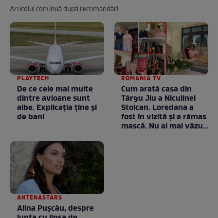
Articolul continuă după recomandări
PLAYTECH
ROMANIA TV
De ce cele mai multe
Cum arată casa din
dintre avioane sunt
Târgu Jiu a Niculinei
albe. Explicația ține și
Stoican. Loredana a
de bani
fost în vizită și a rămas
mască. Nu ai mai văzut
la nimeni așa ceva:
Fără cuvinte / VIDEO
ANTENASTARS
Alina Pușcău, despre
lupta cu lipsa de