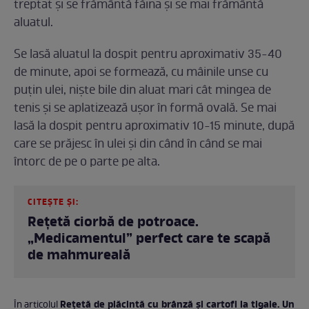
treptat și se frământă făina și se mai frământă
aluatul.
Se lasă aluatul la dospit pentru aproximativ 35-40
de minute, apoi se formează, cu mâinile unse cu
puțin ulei, niște bile din aluat mari cât mingea de
tenis și se aplatizează ușor în formă ovală. Se mai
lasă la dospit pentru aproximativ 10-15 minute, după
care se prăjesc în ulei și din când în când se mai
întorc de pe o parte pe alta.
CITEȘTE ȘI:
Rețetă ciorbă de potroace.
„Medicamentul” perfect care te scapă
de mahmureală
Rețetă de plăcintă cu brânză și cartofi la tigaie. Un
În articolul