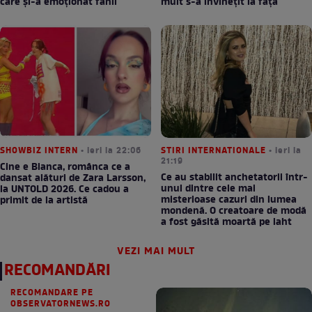
care și-a emoționat fanii
mult s-a învinețit la față
SHOWBIZ INTERN
• ieri la 22:06
STIRI INTERNATIONALE
• ieri la
21:19
Cine e Bianca, românca ce a
Ce au stabilit anchetatorii într-
dansat alături de Zara Larsson,
unul dintre cele mai
la UNTOLD 2026. Ce cadou a
misterioase cazuri din lumea
primit de la artistă
mondenă. O creatoare de modă
a fost găsită moartă pe iaht
VEZI MAI MULT
RECOMANDĂRI
RECOMANDARE PE
OBSERVATORNEWS.RO