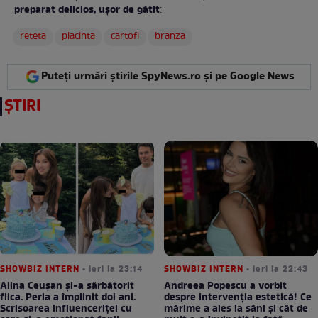
preparat delicios, ușor de gătit
:
reteta
placinta
cartofi
branza
Puteți urmări știrile SpyNews.ro și pe Google News
ȘTIRI
SHOWBIZ INTERN
• ieri la 23:14
SHOWBIZ INTERN
• ieri la 22:43
Alina Ceușan și-a sărbătorit
Andreea Popescu a vorbit
fiica. Perla a împlinit doi ani.
despre intervenția estetică! Ce
Scrisoarea influenceriței cu
mărime a ales la sâni și cât de