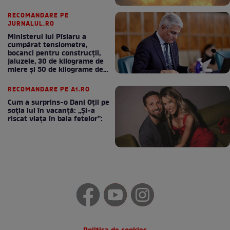
RECOMANDARE PE
JURNALUL.RO
Ministerul lui Pîslaru a
cumpărat tensiometre,
bocanci pentru construcții,
jaluzele, 30 de kilograme de
miere și 50 de kilograme de
cafea
RECOMANDARE PE A1.RO
Cum a surprins-o Dani Oțil pe
soția lui în vacanță: „Și-a
riscat viața în baia fetelor”: