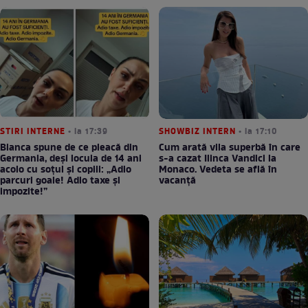
STIRI INTERNE
• la 17:39
SHOWBIZ INTERN
• la 17:10
Bianca spune de ce pleacă din
Cum arată vila superbă în care
Germania, deși locuia de 14 ani
s-a cazat Ilinca Vandici la
acolo cu soțul și copiii: „Adio
Monaco. Vedeta se află în
parcuri goale! Adio taxe și
vacanță
impozite!”