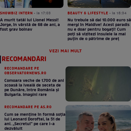
SHOWBIZ INTERN
• la 17:03
BEAUTY & LIFESTYLE
• la 16:34
A murit tatăl lui Lionel Messi!
Nu trebuie să dai 10.000 euro să
Jorge, în vârstă de 68 de ani, a
mergi în Maldive! Acest paradis
fost grav bolnav
nu e doar pentru bogați! Cum
poți să vizitezi insulele la mai
puțin de o pătrime de preț
VEZI MAI MULT
RECOMANDĂRI
RECOMANDARE PE
OBSERVATORNEWS.RO
Comoara veche de 1.700 de ani
scoasă la iveală de seceta de
pe Dunăre, între România şi
Bulgaria. Imagini rare
RECOMANDARE PE AS.RO
Cum se menţine în formă soţia
lui Leonard Doroftei, la 51 de
ani. „Secretul” pe care l-a
dezvăluit