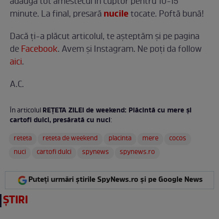
adaugă tot amestecul în cuptor pentru 10-15
nucile
minute. La final, presară
tocate. Poftă bună!
Dacă ți-a plăcut articolul, te așteptăm și pe pagina
de
Facebook
. Avem și Instagram. Ne poți da follow
aici
.
A.C.
REȚETA ZILEI de weekend: Plăcintă cu mere și
În articolul
cartofi dulci, presărată cu nuci
:
reteta
reteta de weekend
placinta
mere
cocos
nuci
cartofi dulci
spynews
spynews.ro
Puteți urmări știrile SpyNews.ro și pe Google News
ȘTIRI