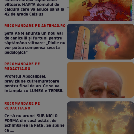
sufoca Europa săptămâna
viitoare. HARTA domului de
căldură care va aduce până la
42 de grade Celsius
RECOMANDARE PE ANTENA3.RO
Șefa ANM anunță un nou val
de caniculă și furtuni pentru
săptămâna viitoare: „Ploile nu
vor putea compensa seceta
pedologică”
RECOMANDARE PE
REDACTIA.RO
Profetul Apocalipsei,
previziune cutremuratoare
pentru final de an. Ce se va
intampla cu LUMEA e TERIBIL
RECOMANDARE PE
REDACTIA.RO
Ce să nu arunci SUB NICI O
FORMA din casă astăzi, de
Schimbarea la Față . Se spune
ca ....