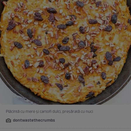
Plăcintă cu mere și cartofi dulci, presărată cu nuci
dontwastethecrumbs