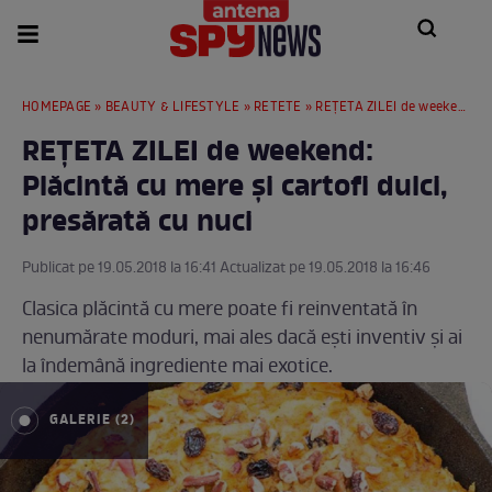
HOMEPAGE
»
BEAUTY & LIFESTYLE
»
RETETE
» REȚETA ZILEI de weekend: Plăcintă cu mere și cartofi dulci, presărată cu nuci
REȚETA ZILEI de weekend:
Plăcintă cu mere și cartofi dulci,
presărată cu nuci
Publicat pe 19.05.2018 la 16:41 Actualizat pe 19.05.2018 la 16:46
Clasica plăcintă cu mere poate fi reinventată în
nenumărate moduri, mai ales dacă ești inventiv și ai
la îndemână ingrediente mai exotice.
GALERIE (2)