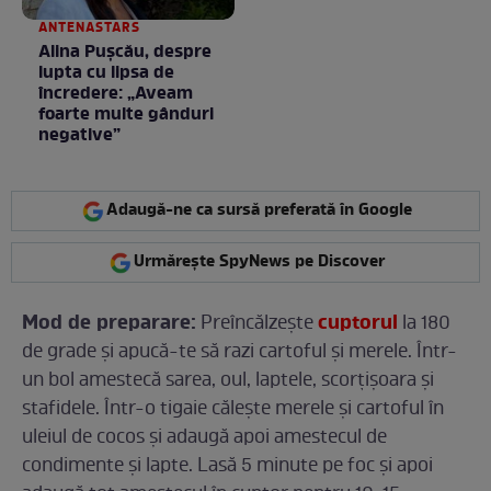
ANTENASTARS
Alina Pușcău, despre
lupta cu lipsa de
încredere: „Aveam
foarte multe gânduri
negative”
Adaugă-ne ca sursă preferată în Google
Urmărește SpyNews pe Discover
Mod de preparare:
cuptorul
Preîncălzește
la 180
de grade și apucă-te să razi cartoful și merele. Într-
un bol amestecă sarea, oul, laptele, scorțișoara și
stafidele. Într-o tigaie călește merele și cartoful în
uleiul de cocos și adaugă apoi amestecul de
condimente și lapte. Lasă 5 minute pe foc și apoi