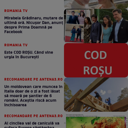
ROMANIA TV
Mirabela Grădinaru, mutare de
ultimă oră. Nicuşor Dan, anunţ
despre Prima Doamnă pe
Facebook
ROMANIA TV
Este COD ROŞU. Când vine
urgia în Bucureşti
RECOMANDARE PE ANTENA3.RO
Un moldovean care muncea în
Italia doar de o zi a fost lăsat
să moară pe şantier de 6
români. Aceștia riscă acum
închisoarea
RECOMANDARE PE ANTENA3.RO
Al cincilea val de caniculă va