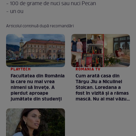
- 100 de grame de nuci sau nuci Pecan
- un ou
Articolul continuă după recomandări
PLAYTECH
ROMANIA TV
Facultatea din România
Cum arată casa din
la care nu mai vrea
Târgu Jiu a Niculinei
nimeni să înveţe. A
Stoican. Loredana a
pierdut aproape
fost în vizită și a rămas
jumătate din studenţi
mască. Nu ai mai văzut
la nimeni așa ceva:
Fără cuvinte / VIDEO