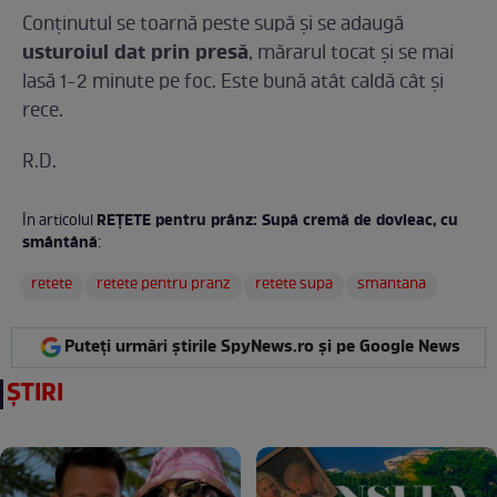
Conținutul se toarnă peste supă și se adaugă
usturoiul dat prin presă
, mărarul tocat și se mai
lasă 1-2 minute pe foc. Este bună atât caldă cât și
rece.
R.D.
REȚETE pentru prânz: Supă cremă de dovleac, cu
În articolul
smântână
:
retete
retete pentru pranz
retete supa
smantana
Puteți urmări știrile SpyNews.ro și pe Google News
ȘTIRI