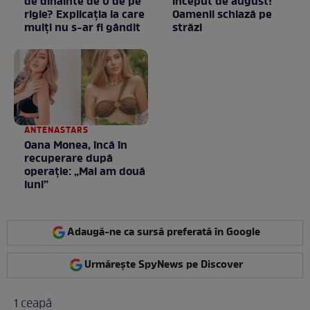
de dinainte de 0 de pe
început de august!
rigle? Explicaţia la care
Oamenii schiază pe
mulţi nu s-ar fi gândit
străzi
ANTENASTARS
Oana Monea, încă în
recuperare după
operație: „Mai am două
luni”
Adaugă-ne ca sursă preferată în Google
Urmărește SpyNews pe Discover
1 ceapă