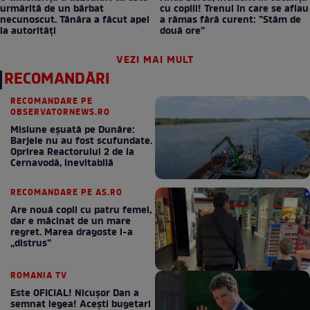
urmărită de un bărbat
cu copiii! Trenul în care se aflau
necunoscut. Tânăra a făcut apel
a rămas fără curent: ”Stăm de
la autorități
două ore”
VEZI MAI MULT
RECOMANDĂRI
RECOMANDARE PE
OBSERVATORNEWS.RO
Misiune eșuată pe Dunăre:
Barjele nu au fost scufundate.
Oprirea Reactorului 2 de la
Cernavodă, inevitabilă
RECOMANDARE PE AS.RO
Are nouă copii cu patru femei,
dar e măcinat de un mare
regret. Marea dragoste l-a
„distrus”
ROMANIA TV
Este OFICIAL! Nicușor Dan a
semnat legea! Acești bugetari