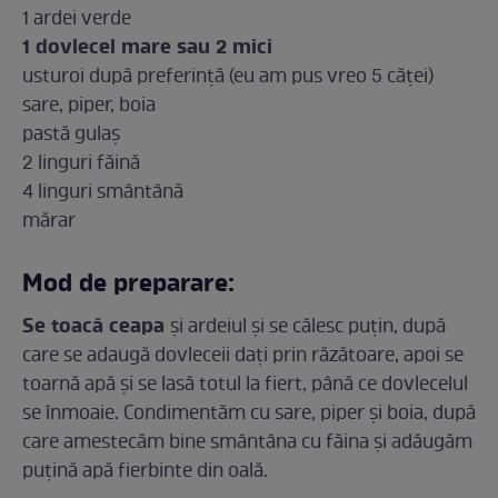
1 ardei verde
1 dovlecel mare sau 2 mici
usturoi după preferință (eu am pus vreo 5 căței)
sare, piper, boia
pastă gulaș
2 linguri făină
4 linguri smântână
mărar
Mod de preparare:
Se toacă ceapa
și ardeiul și se călesc puțin, după
care se adaugă dovleceii dați prin răzătoare, apoi se
toarnă apă și se lasă totul la fiert, până ce dovlecelul
se înmoaie. Condimentăm cu sare, piper și boia, după
care amestecăm bine smântâna cu făina și adăugăm
puțină apă fierbinte din oală.