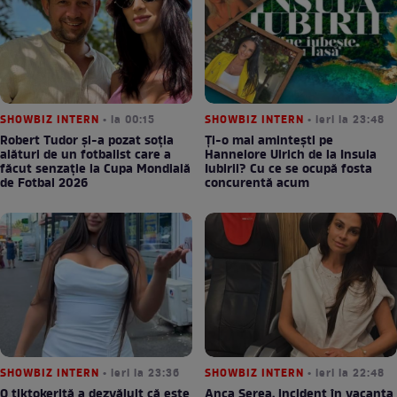
SHOWBIZ INTERN
• la 00:15
SHOWBIZ INTERN
• ieri la 23:48
Robert Tudor și-a pozat soția
Ți-o mai amintești pe
alături de un fotbalist care a
Hannelore Ulrich de la Insula
făcut senzație la Cupa Mondială
Iubirii? Cu ce se ocupă fosta
de Fotbal 2026
concurentă acum
SHOWBIZ INTERN
• ieri la 23:36
SHOWBIZ INTERN
• ieri la 22:48
O tiktokeriță a dezvăluit că este
Anca Serea, incident în vacanța