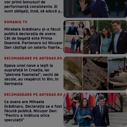
vor primi bonusuri de
performanță consistente. Ei
sunt obligați, însă, să aducă și
bani la bugetul de stat
ROMANIA TV
Mirabela Grădinaru și-a făcut
publică declarația de avere.
Cât de bogată este Prima
Doamnă. Partenera lui Nicușor
Dan câștigă un salariu foarte
bun în fiecare lună!
RECOMANDARE PE ANTENA3.RO
Epava unei nave a ieșit la
suprafață în Croația, iar
"pietrele foametei", vechi de
secole, au reapărut în Rin, în
Germania
RECOMANDARE PE ANTENA3.RO
Ce avere are Mihaela
Grădinaru. Declarația sa a fost
făcută publică. Nicușor Dan:
"Pentru a înlătura orice
speculații"