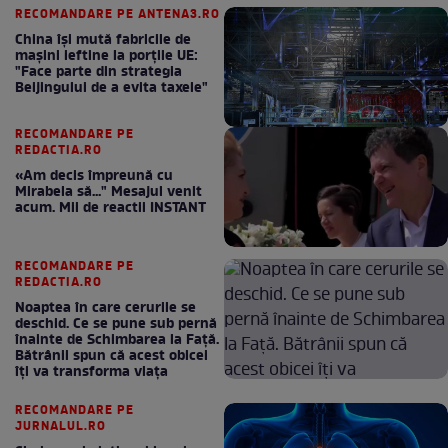
RECOMANDARE PE ANTENA3.RO
China își mută fabricile de
mașini ieftine la porțile UE:
"Face parte din strategia
Beijingului de a evita taxele"
RECOMANDARE PE
REDACTIA.RO
«Am decis împreună cu
Mirabela să..." Mesajul venit
acum. Mii de reactii INSTANT
RECOMANDARE PE
REDACTIA.RO
Noaptea în care cerurile se
deschid. Ce se pune sub pernă
înainte de Schimbarea la Față.
Bătrânii spun că acest obicei
îți va transforma viața
RECOMANDARE PE
JURNALUL.RO