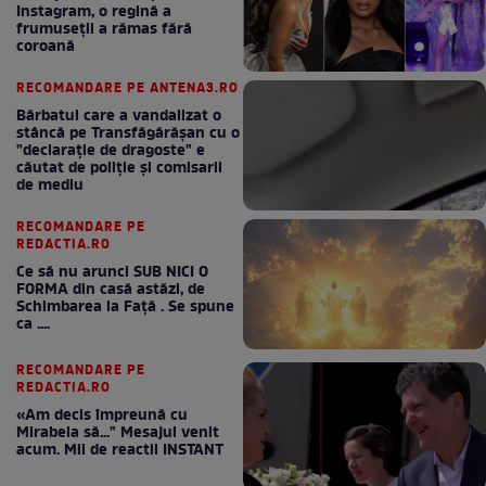
Instagram, o regină a
frumuseții a rămas fără
coroană
RECOMANDARE PE ANTENA3.RO
Bărbatul care a vandalizat o
stâncă pe Transfăgărășan cu o
"declaraţie de dragoste" e
căutat de poliție și comisarii
de mediu
RECOMANDARE PE
REDACTIA.RO
Ce să nu arunci SUB NICI O
FORMA din casă astăzi, de
Schimbarea la Față . Se spune
ca ....
RECOMANDARE PE
REDACTIA.RO
«Am decis împreună cu
Mirabela să..." Mesajul venit
acum. Mii de reactii INSTANT