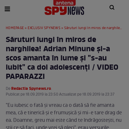
HOMEPAGE
»
EXCLUSIV SPYNEWS
» Săruturi lungi în miros de narghilea! Adrian Minune şi-a scos amanta în lume şi "s-au iubit" ca doi adolescenţi / VIDEO PAPARAZZI
Săruturi lungi în miros de
narghilea! Adrian Minune şi-a
scos amanta în lume şi "s-au
iubit" ca doi adolescenţi / VIDEO
PAPARAZZI
Redactia Spynews.ro
De
.
Publicat pe 18.09.2019 la 23:50 Actualizat pe 18.09.2019 la 23:37
"Eu iubesc o fată şi vreau ca o dată să fie amanta
mea, că e tinerică şi e frumuşică şi mi-e tare drag de
ea. Doamne, greu mai este când te îndrăgosteşti, nu
ştii ce să faci, unde vrei să pleci", erau versurile