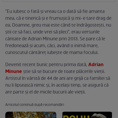
"Eu iubesc o fată şi vreau ca o dată să fie amanta
mea, că e tinerică şi e frumuşică şi mi-e tare drag de
ea. Doamne, greu mai este când te îndrăgosteşti, nu
ştii ce să faci, unde vrei să pleci", erau versurile
cântate de Adrian Minune prin 2013. Se pare că le
fredonează şi acum, căci, având o inimă mare,
cunoscutul cântăreţ iubeşte de mama focului.
Adrian
Devenit recent bunic pentru prima dată,
Minune
ştie să se bucure de toate plăcerile vieţii.
Artistul în vârstă de 44 de ani are grijă ca familiei să
nu îi lipsească nimic şi, în acelaşi timp, se asigură că
are parte şi el de micile bucurii ale vieţii.
Articolul continuă după recomandări