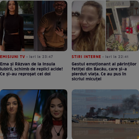
EMISIUNI TV
• ieri la 23:47
STIRI INTERNE
• ieri la 22:41
Ema și Răzvan de la Insula
Gestul emoționant al părinților
Iubirii, schimb de replici acide!
fetiței din Bacău, care și-a
Ce și-au reproșat cei doi
pierdut viața. Ce au pus în
sicriul micuței