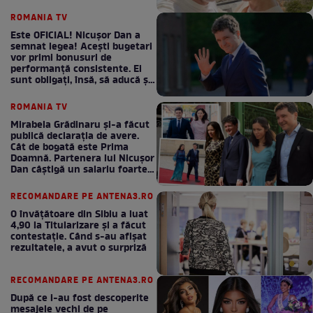
ROMANIA TV
Este OFICIAL! Nicușor Dan a
semnat legea! Acești bugetari
vor primi bonusuri de
performanță consistente. Ei
sunt obligați, însă, să aducă și
bani la bugetul de stat
ROMANIA TV
Mirabela Grădinaru și-a făcut
publică declarația de avere.
Cât de bogată este Prima
Doamnă. Partenera lui Nicușor
Dan câștigă un salariu foarte
bun în fiecare lună!
RECOMANDARE PE ANTENA3.RO
O învățătoare din Sibiu a luat
4,90 la Titularizare și a făcut
contestație. Când s-au afișat
rezultatele, a avut o surpriză
RECOMANDARE PE ANTENA3.RO
După ce i-au fost descoperite
mesajele vechi de pe