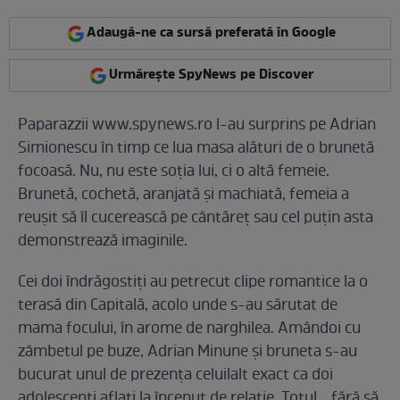
Adaugă-ne ca sursă preferată în Google
Urmărește SpyNews pe Discover
Paparazzii www.spynews.ro l-au surprins pe Adrian
Simionescu în timp ce lua masa alături de o brunetă
focoasă. Nu, nu este soţia lui, ci o altă femeie.
Brunetă, cochetă, aranjată şi machiată, femeia a
reuşit să îl cucerească pe cântăreţ sau cel puţin asta
demonstrează imaginile.
Cei doi îndrăgostiţi au petrecut clipe romantice la o
terasă din Capitală, acolo unde s-au sărutat de
mama focului, în arome de narghilea. Amândoi cu
zâmbetul pe buze, Adrian Minune şi bruneta s-au
bucurat unul de prezenţa celuilalt exact ca doi
adolescenţi aflaţi la început de relaţie. Totul... fără să