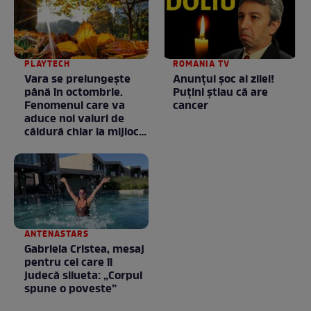
PLAYTECH
ROMANIA TV
Vara se prelungeşte
Anunţul şoc al zilei!
până în octombrie.
Puţini ştiau că are
Fenomenul care va
cancer
aduce noi valuri de
căldură chiar la mijlocul
toamnei
ANTENASTARS
Gabriela Cristea, mesaj
pentru cei care îi
judecă silueta: „Corpul
spune o poveste”