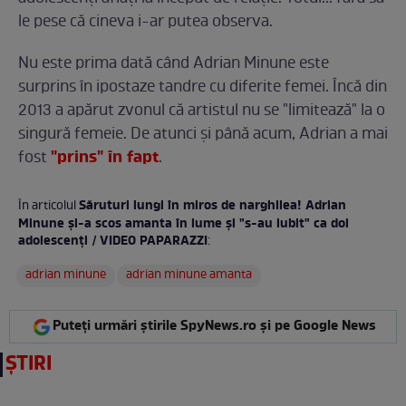
le pese că cineva i-ar putea observa.
Nu este prima dată când Adrian Minune este
surprins în ipostaze tandre cu diferite femei. Încă din
2013 a apărut zvonul că artistul nu se "limitează" la o
singură femeie. De atunci şi până acum, Adrian a mai
"prins" în fapt
fost
.
Săruturi lungi în miros de narghilea! Adrian
În articolul
Minune şi-a scos amanta în lume şi "s-au iubit" ca doi
adolescenţi / VIDEO PAPARAZZI
:
adrian minune
adrian minune amanta
Puteți urmări știrile SpyNews.ro și pe Google News
ȘTIRI