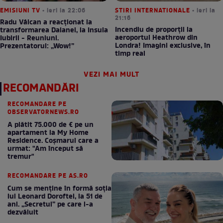
EMISIUNI TV
• ieri la 22:06
STIRI INTERNATIONALE
• ieri la
21:16
Radu Vâlcan a reacționat la
Incendiu de proporții la
transformarea Daianei, la Insula
aeroportul Heathrow din
Iubirii - Reuniuni.
Londra! Imagini exclusive, în
Prezentatorul: „Wow!”
timp real
VEZI MAI MULT
RECOMANDĂRI
RECOMANDARE PE
OBSERVATORNEWS.RO
A plătit 75.000 de € pe un
apartament la My Home
Residence. Coşmarul care a
urmat: "Am început să
tremur"
RECOMANDARE PE AS.RO
Cum se menţine în formă soţia
lui Leonard Doroftei, la 51 de
ani. „Secretul” pe care l-a
dezvăluit