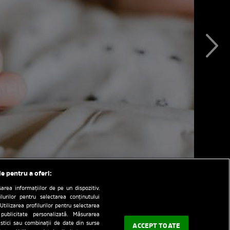
le pentru a oferi:
rea informațiilor de pe un dispozitiv.
ilurilor pentru selectarea conținutului
Utilizarea profilurilor pentru selectarea
 publicitate personalizată. Măsurarea
tistici sau combinații de date din surse
ACCEPT TOATE