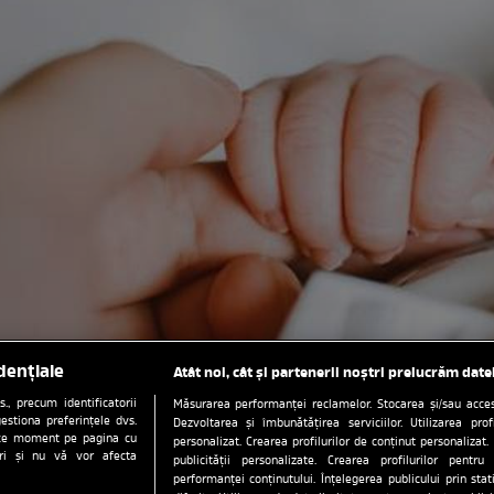
dențiale
Atât noi, cât și partenerii noștri prelucrăm date
, precum identificatorii
Măsurarea performanței reclamelor. Stocarea și/sau accesa
estiona preferințele dvs.
Dezvoltarea și îmbunătățirea serviciilor. Utilizarea prof
orice moment pe pagina cu
personalizat. Crearea profilurilor de conținut personalizat. 
ștri și nu vă vor afecta
publicității personalizate. Crearea profilurilor pentru
performanței conținutului. Înțelegerea publicului prin sta