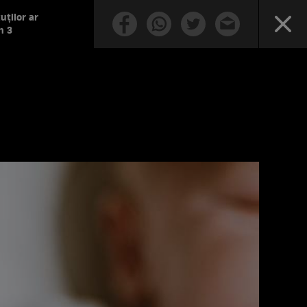
uților ar
n 3