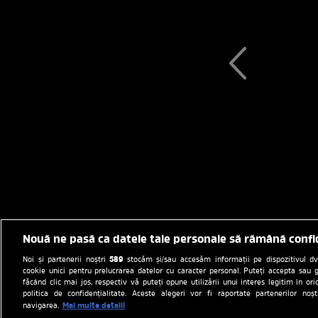
Nouă ne pasă ca datele tale personale să rămână confi
589
Noi și partenerii noștri
stocăm și/sau accesăm informații pe dispozitivul dvs.
cookie unici pentru prelucrarea datelor cu caracter personal. Puteți accepta sau g
făcând clic mai jos, respectiv vă puteți opune utilizării unui interes legitim în 
politica de confidențialitate. Aceste alegeri vor fi raportate partenerilor no
Mai multe detalii
navigarea.