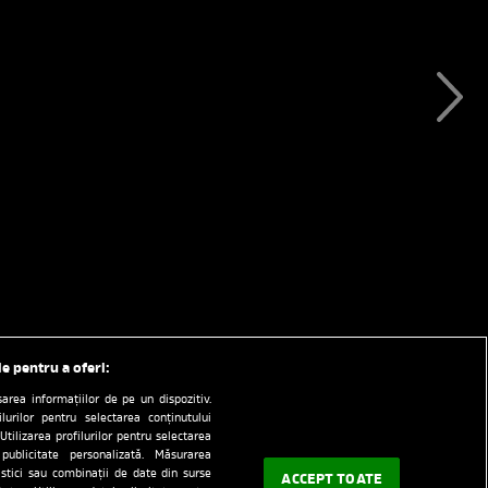
le pentru a oferi:
rea informațiilor de pe un dispozitiv.
ilurilor pentru selectarea conținutului
Utilizarea profilurilor pentru selectarea
 publicitate personalizată. Măsurarea
tistici sau combinații de date din surse
ACCEPT TOATE