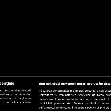
dențiale
Atât noi, cât și partenerii noștri prelucrăm date
, precum identificatorii
Măsurarea performanței reclamelor. Stocarea și/sau accesa
estiona preferințele dvs.
Dezvoltarea și îmbunătățirea serviciilor. Utilizarea prof
orice moment pe pagina cu
personalizat. Crearea profilurilor de conținut personalizat. 
ștri și nu vă vor afecta
publicității personalizate. Crearea profilurilor pentru
performanței conținutului. Înțelegerea publicului prin sta