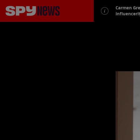
Carmen Greb
influenceriț