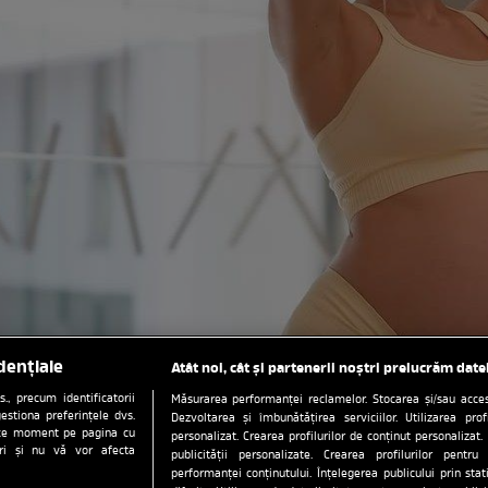
dențiale
Atât noi, cât și partenerii noștri prelucrăm date
, precum identificatorii
Măsurarea performanței reclamelor. Stocarea și/sau accesa
estiona preferințele dvs.
Dezvoltarea și îmbunătățirea serviciilor. Utilizarea prof
orice moment pe pagina cu
personalizat. Crearea profilurilor de conținut personalizat. 
ștri și nu vă vor afecta
publicității personalizate. Crearea profilurilor pentru
performanței conținutului. Înțelegerea publicului prin sta