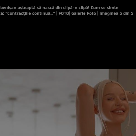
enișan așteaptă să nască din clipă-n clipă! Cum se simte
a: "Contracțiile continuă..." | FOTO
| Galerie Foto | Imaginea 5 din 5