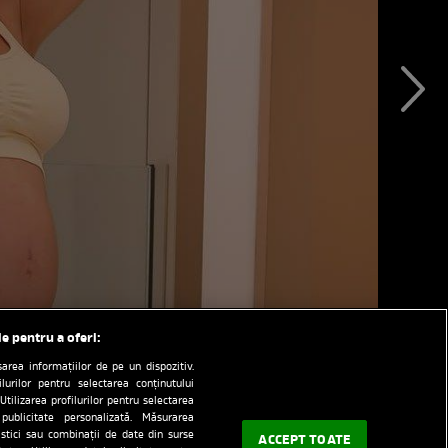
le pentru a oferi:
rea informațiilor de pe un dispozitiv.
ilurilor pentru selectarea conținutului
Utilizarea profilurilor pentru selectarea
 publicitate personalizată. Măsurarea
tistici sau combinații de date din surse
ACCEPT TOATE