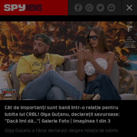
Cât de importanți sunt banii într-o relație pentru
iubita lui CRBL! Olga Guțanu, declarații savuroase:
”Dacă îmi dă...”
| Galerie Foto | Imaginea 1 din 3
Olga Guțanu a făcut declarații despre relația de iubire.