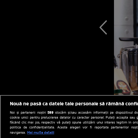
Nouă ne pasă ca datele tale personale să rămână confi
589
Noi și partenerii noștri
stocăm și/sau accesăm informații pe dispozitivul dvs.
cookie unici pentru prelucrarea datelor cu caracter personal. Puteți accepta sau g
făcând clic mai jos, respectiv vă puteți opune utilizării unui interes legitim în 
politica de confidențialitate. Aceste alegeri vor fi raportate partenerilor no
Mai multe detalii
navigarea.