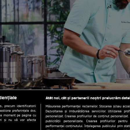
dențiale
Atât noi, cât și partenerii noștri prelucrăm date
, precum identificatorii
Măsurarea performanței reclamelor. Stocarea și/sau accesa
estiona preferințele dvs.
Dezvoltarea și îmbunătățirea serviciilor. Utilizarea prof
orice moment pe pagina cu
personalizat. Crearea profilurilor de conținut personalizat. 
ștri și nu vă vor afecta
publicității personalizate. Crearea profilurilor pentru
performanței conținutului. Înțelegerea publicului prin sta