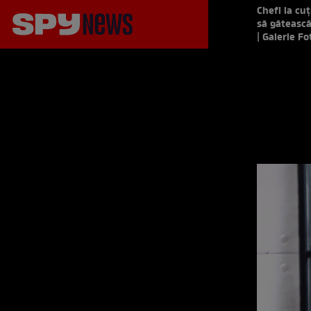
Chefi la cuț
să gătească
| Galerie Fo