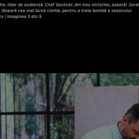
ite, lider de audiență. Chef Sautner, din nou victorios, aseară! Juraț
 diseară cea mai bună ciorbă, pentru a treia bombă a sezonului
to | Imaginea 3 din 9