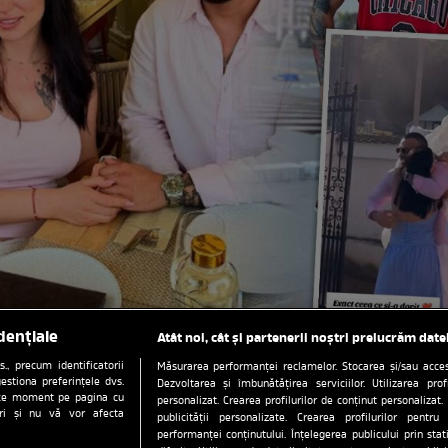
dențiale
Atât noi, cât și partenerii noștri prelucrăm date
, precum identificatorii
Măsurarea performanței reclamelor. Stocarea și/sau accesa
estiona preferințele dvs.
Dezvoltarea și îmbunătățirea serviciilor. Utilizarea prof
orice moment pe pagina cu
personalizat. Crearea profilurilor de conținut personalizat. 
ștri și nu vă vor afecta
publicității personalizate. Crearea profilurilor pentru
performanței conținutului. Înțelegerea publicului prin sta