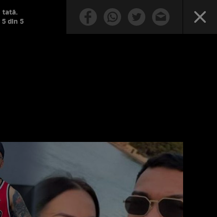
 tată.
 5 din 5