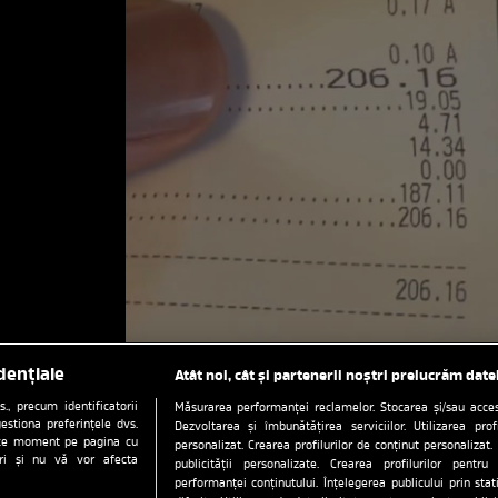
dențiale
Atât noi, cât și partenerii noștri prelucrăm date
, precum identificatorii
Măsurarea performanței reclamelor. Stocarea și/sau accesa
estiona preferințele dvs.
Dezvoltarea și îmbunătățirea serviciilor. Utilizarea prof
orice moment pe pagina cu
personalizat. Crearea profilurilor de conținut personalizat. 
ștri și nu vă vor afecta
publicității personalizate. Crearea profilurilor pentru
performanței conținutului. Înțelegerea publicului prin sta