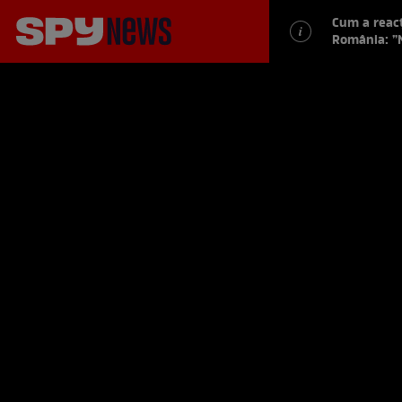
Cum a reacț
România: ”N