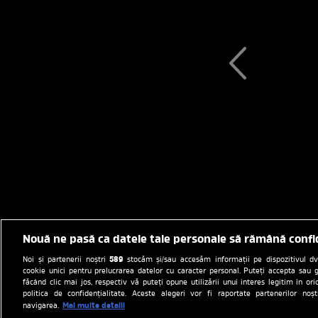
Nouă ne pasă ca datele tale personale să rămână confi
589
Noi și partenerii noștri
stocăm și/sau accesăm informații pe dispozitivul dvs.
cookie unici pentru prelucrarea datelor cu caracter personal. Puteți accepta sau g
făcând clic mai jos, respectiv vă puteți opune utilizării unui interes legitim în 
politica de confidențialitate. Aceste alegeri vor fi raportate partenerilor no
Mai multe detalii
navigarea.