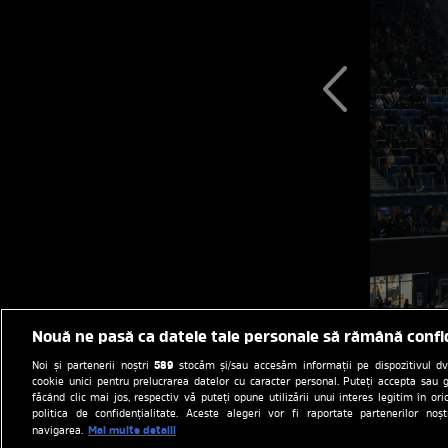
Nouă ne pasă ca datele tale personale să rămână confi
589
Noi și partenerii noștri
stocăm și/sau accesăm informații pe dispozitivul dvs.
cookie unici pentru prelucrarea datelor cu caracter personal. Puteți accepta sau g
făcând clic mai jos, respectiv vă puteți opune utilizării unui interes legitim în 
politica de confidențialitate. Aceste alegeri vor fi raportate partenerilor no
Mai multe detalii
navigarea.