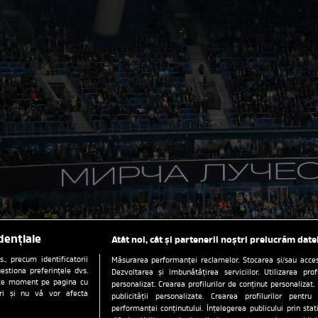
dențiale
Atât noi, cât și partenerii noștri prelucrăm date
, precum identificatorii
Măsurarea performanței reclamelor. Stocarea și/sau accesa
estiona preferințele dvs.
Dezvoltarea și îmbunătățirea serviciilor. Utilizarea prof
orice moment pe pagina cu
personalizat. Crearea profilurilor de conținut personalizat. 
ștri și nu vă vor afecta
publicității personalizate. Crearea profilurilor pentru
performanței conținutului. Înțelegerea publicului prin sta