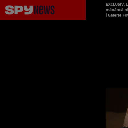
EXCLUSIV. L
mănâncă nic
| Galerie Fo