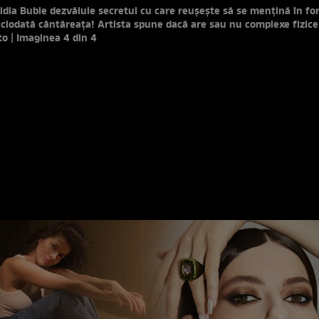
idia Buble dezvăluie secretul cu care reușește să se mențină în fo
iodată cântăreața! Artista spune dacă are sau nu complexe fizice
to | Imaginea 4 din 4