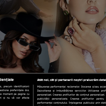
dențiale
Atât noi, cât și partenerii noștri prelucrăm date
, precum identificatorii
Măsurarea performanței reclamelor. Stocarea și/sau accesa
estiona preferințele dvs.
Dezvoltarea și îmbunătățirea serviciilor. Utilizarea prof
orice moment pe pagina cu
personalizat. Crearea profilurilor de conținut personalizat. 
ștri și nu vă vor afecta
publicității personalizate. Crearea profilurilor pentru
performanței conținutului. Înțelegerea publicului prin sta