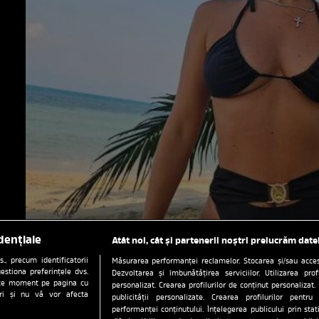
dențiale
Atât noi, cât și partenerii noștri prelucrăm date
, precum identificatorii
Măsurarea performanței reclamelor. Stocarea și/sau accesa
estiona preferințele dvs.
Dezvoltarea și îmbunătățirea serviciilor. Utilizarea prof
orice moment pe pagina cu
personalizat. Crearea profilurilor de conținut personalizat. 
ștri și nu vă vor afecta
publicității personalizate. Crearea profilurilor pentru
performanței conținutului. Înțelegerea publicului prin sta