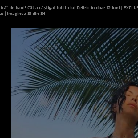
ică” de bani! Cât a câștigat iubita lui Deliric în doar 12 luni | EXCLU
to | Imaginea 31 din 34