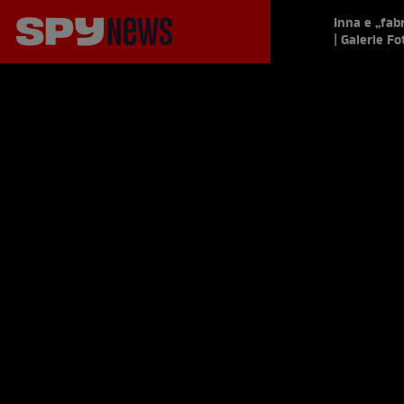
Inna e „fabr
| Galerie Fo