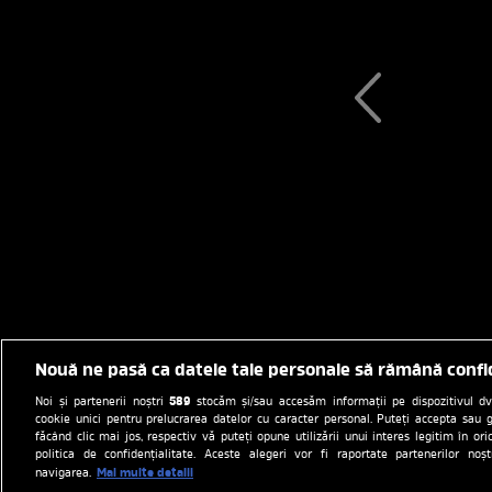
Nouă ne pasă ca datele tale personale să rămână confi
589
Noi și partenerii noștri
stocăm și/sau accesăm informații pe dispozitivul dvs.
cookie unici pentru prelucrarea datelor cu caracter personal. Puteți accepta sau g
făcând clic mai jos, respectiv vă puteți opune utilizării unui interes legitim în 
politica de confidențialitate. Aceste alegeri vor fi raportate partenerilor no
Mai multe detalii
navigarea.