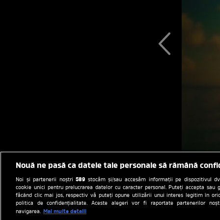
Nouă ne pasă ca datele tale personale să rămână confi
589
Noi și partenerii noștri
stocăm și/sau accesăm informații pe dispozitivul dvs.
cookie unici pentru prelucrarea datelor cu caracter personal. Puteți accepta sau g
făcând clic mai jos, respectiv vă puteți opune utilizării unui interes legitim în 
politica de confidențialitate. Aceste alegeri vor fi raportate partenerilor no
Mai multe detalii
navigarea.