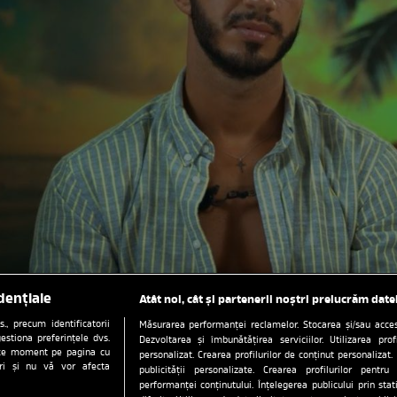
dențiale
Atât noi, cât și partenerii noștri prelucrăm date
, precum identificatorii
Măsurarea performanței reclamelor. Stocarea și/sau accesa
estiona preferințele dvs.
Dezvoltarea și îmbunătățirea serviciilor. Utilizarea prof
orice moment pe pagina cu
personalizat. Crearea profilurilor de conținut personalizat. 
ștri și nu vă vor afecta
publicității personalizate. Crearea profilurilor pentru
performanței conținutului. Înțelegerea publicului prin sta