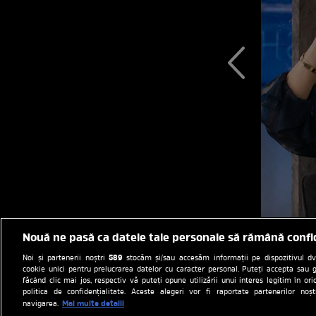
Nouă ne pasă ca datele tale personale să rămână confi
589
Noi și partenerii noștri
stocăm și/sau accesăm informații pe dispozitivul dvs.
cookie unici pentru prelucrarea datelor cu caracter personal. Puteți accepta sau g
făcând clic mai jos, respectiv vă puteți opune utilizării unui interes legitim în 
politica de confidențialitate. Aceste alegeri vor fi raportate partenerilor no
Mai multe detalii
navigarea.