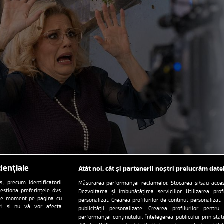
dențiale
Atât noi, cât și partenerii noștri prelucrăm date
, precum identificatorii
Măsurarea performanței reclamelor. Stocarea și/sau accesa
estiona preferințele dvs.
Dezvoltarea și îmbunătățirea serviciilor. Utilizarea prof
orice moment pe pagina cu
personalizat. Crearea profilurilor de conținut personalizat. 
ștri și nu vă vor afecta
publicității personalizate. Crearea profilurilor pentru
performanței conținutului. Înțelegerea publicului prin sta