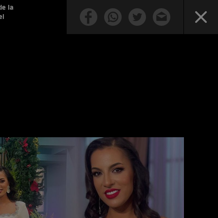
de la
ei