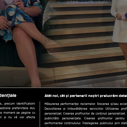
dențiale
Atât noi, cât și partenerii noștri prelucrăm date
, precum identificatorii
Măsurarea performanței reclamelor. Stocarea și/sau accesa
estiona preferințele dvs.
Dezvoltarea și îmbunătățirea serviciilor. Utilizarea prof
orice moment pe pagina cu
personalizat. Crearea profilurilor de conținut personalizat. 
ștri și nu vă vor afecta
publicității personalizate. Crearea profilurilor pentru
performanței conținutului. Înțelegerea publicului prin sta