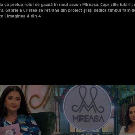
 va prelua rolul de gazdă în noul sezon Mireasa. Capriciile iubirii, 
. Gabriela Cristea se retrage din proiect şi îşi dedică timpul famili
to | Imaginea 4 din 4