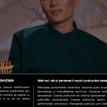
dențiale
Atât noi, cât și partenerii noștri prelucrăm date
, precum identificatorii
Măsurarea performanței reclamelor. Stocarea și/sau accesa
estiona preferințele dvs.
Dezvoltarea și îmbunătățirea serviciilor. Utilizarea prof
orice moment pe pagina cu
personalizat. Crearea profilurilor de conținut personalizat. 
ștri și nu vă vor afecta
publicității personalizate. Crearea profilurilor pentru
performanței conținutului. Înțelegerea publicului prin sta