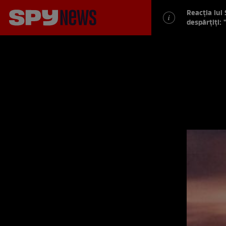
Reacția lui
despărțiți: