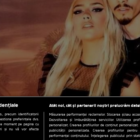
dențiale
Atât noi, cât și partenerii noștri prelucrăm date
, precum identificatorii
Măsurarea performanței reclamelor. Stocarea și/sau accesa
estiona preferințele dvs.
Dezvoltarea și îmbunătățirea serviciilor. Utilizarea prof
orice moment pe pagina cu
personalizat. Crearea profilurilor de conținut personalizat. 
ștri și nu vă vor afecta
publicității personalizate. Crearea profilurilor pentru
performanței conținutului. Înțelegerea publicului prin sta