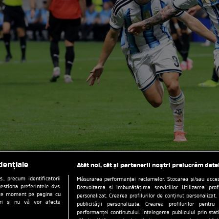
dențiale
Atât noi, cât și partenerii noștri prelucrăm date
, precum identificatorii
Măsurarea performanței reclamelor. Stocarea și/sau accesa
estiona preferințele dvs.
Dezvoltarea și îmbunătățirea serviciilor. Utilizarea prof
orice moment pe pagina cu
personalizat. Crearea profilurilor de conținut personalizat. 
ștri și nu vă vor afecta
publicității personalizate. Crearea profilurilor pentru
performanței conținutului. Înțelegerea publicului prin sta