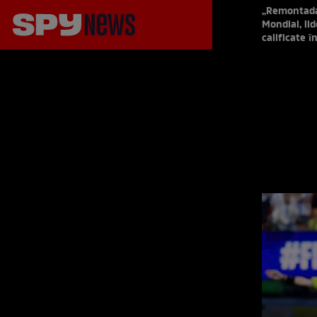
„Remontada 
Mondial, li
calificate ȋ