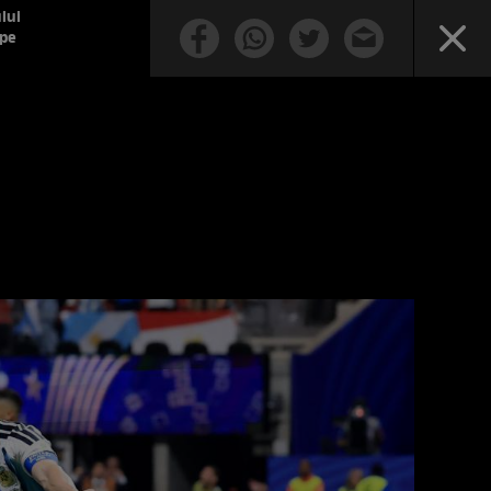
lui
ipe