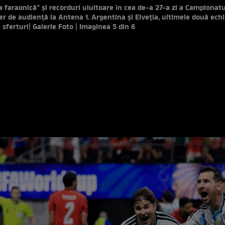
faraonică” și recorduri uluitoare ȋn cea de-a 27-a zi a Campionatu
der de audienţă la Antena 1. Argentina și Elveţia, ultimele două ech
n sferturi
| Galerie Foto | Imaginea 5 din 6