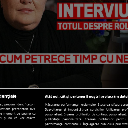
dențiale
Atât noi, cât și partenerii noștri prelucrăm date
, precum identificatorii
Măsurarea performanței reclamelor. Stocarea și/sau accesa
estiona preferințele dvs.
Dezvoltarea și îmbunătățirea serviciilor. Utilizarea prof
orice moment pe pagina cu
personalizat. Crearea profilurilor de conținut personalizat. 
ștri și nu vă vor afecta
publicității personalizate. Crearea profilurilor pentru
performanței conținutului. Înțelegerea publicului prin sta