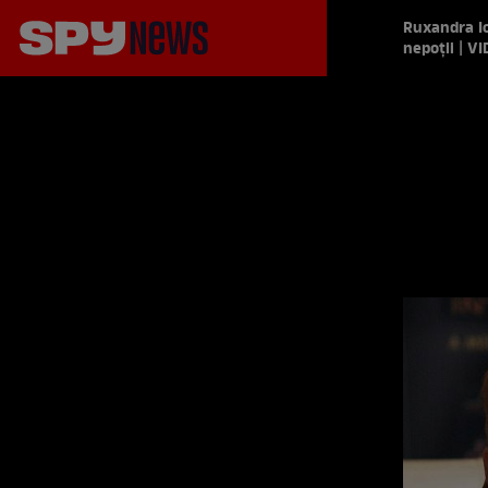
Ruxandra Io
nepoții | V