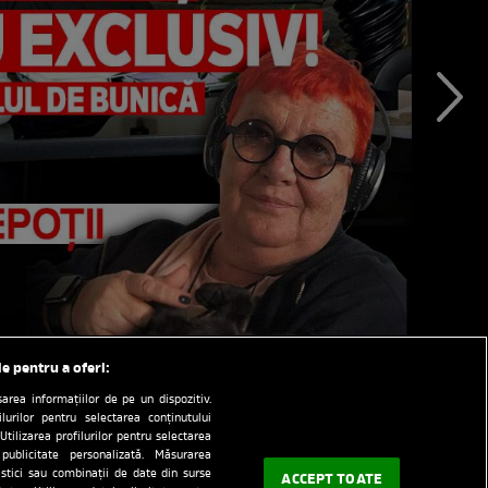
le pentru a oferi:
rea informațiilor de pe un dispozitiv.
ilurilor pentru selectarea conținutului
Utilizarea profilurilor pentru selectarea
 publicitate personalizată. Măsurarea
tistici sau combinații de date din surse
ACCEPT TOATE