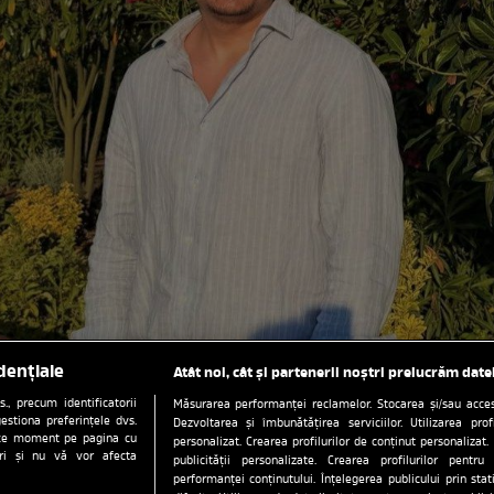
dențiale
Atât noi, cât și partenerii noștri prelucrăm date
, precum identificatorii
Măsurarea performanței reclamelor. Stocarea și/sau accesa
estiona preferințele dvs.
Dezvoltarea și îmbunătățirea serviciilor. Utilizarea prof
orice moment pe pagina cu
personalizat. Crearea profilurilor de conținut personalizat. 
ștri și nu vă vor afecta
publicității personalizate. Crearea profilurilor pentru
performanței conținutului. Înțelegerea publicului prin sta