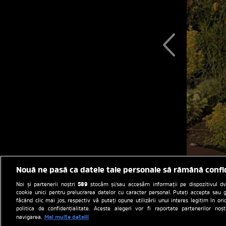
Nouă ne pasă ca datele tale personale să rămână confi
589
Noi și partenerii noștri
stocăm și/sau accesăm informații pe dispozitivul dvs.
cookie unici pentru prelucrarea datelor cu caracter personal. Puteți accepta sau g
făcând clic mai jos, respectiv vă puteți opune utilizării unui interes legitim în 
politica de confidențialitate. Aceste alegeri vor fi raportate partenerilor no
Mai multe detalii
navigarea.