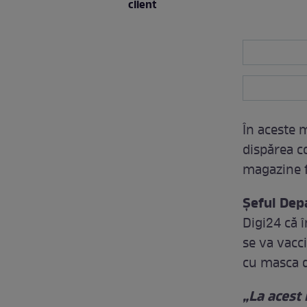
client
În aceste 
dispărea c
magazine f
Șeful Dep
Digi24 că 
se va vacc
cu masca d
„La acest