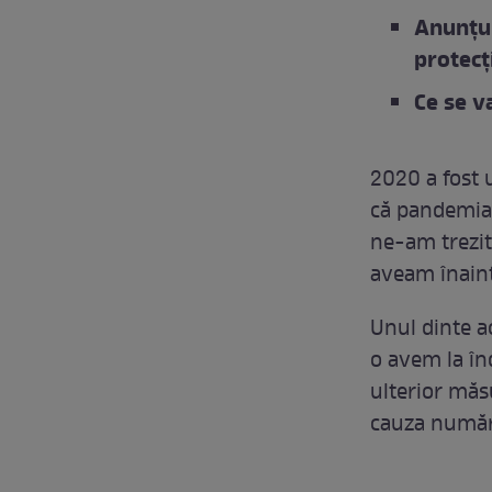
Anunțul
protecț
Ce se v
2020 a fost 
că pandemia 
ne-am trezit 
aveam înain
Unul dinte ac
o avem la în
ulterior măsu
cauza număr