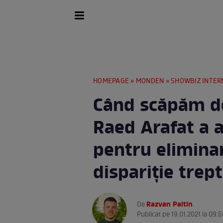
HOMEPAGE
»
MONDEN
»
SHOWBIZ INTER
Când scăpăm de
Raed Arafat a 
pentru elimina
dispariție trep
Razvan Paltin
De
.
Publicat pe 19.01.2021 la 09:5