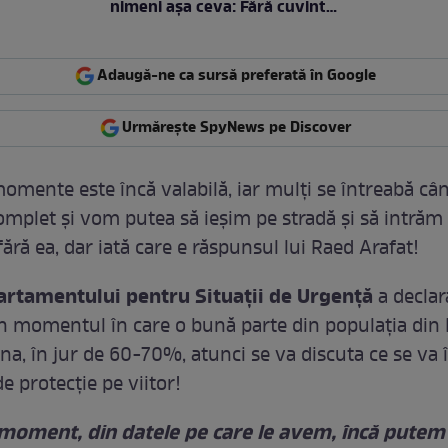
nimeni așa ceva: Fără cuvinte
/ VIDEO
Adaugă-ne ca sursă preferată în Google
Urmărește SpyNews pe Discover
momente este încă valabilă, iar mulți se întreabă câ
omplet și vom putea să ieșim pe stradă și să intrăm 
ără ea, dar iată care e răspunsul lui Raed Arafat!
artamentului pentru Situații de Urgență
a declar
în momentul în care o bună parte din populația di
ina, în jur de 60-70%, atunci se va discuta ce se va
e protecție pe viitor!
 moment, din datele pe care le avem, încă putem