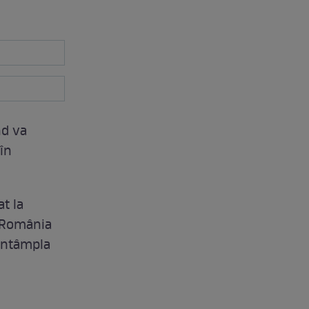
nd va
în
at la
n România
 întâmpla