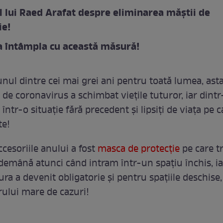
 lui Raed Arafat despre eliminarea măștii de
ie!
a întâmpla cu această măsură!
unul dintre cei mai grei ani pentru toată lumea, ast
de coronavirus a schimbat viețile tuturor, iar dintr
într-o situație fără precedent și lipsiți de viața pe c
te!
cesoriile anului a fost
masca de protecție
pe care t
demână atunci când intram într-un spațiu închis, ia
ra a devenit obligatorie și pentru spațiile deschise,
ului mare de cazuri!