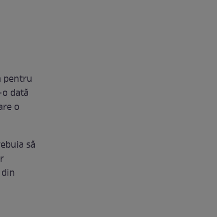
a pentru
-o dată
are o
rebuia să
r
 din