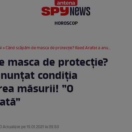
HOROSCOP
N
» Când scăpăm de masca de protecție? Raed Arafat a anunțat condiția pentru eliminarea măsurii! ”O dispariție treptată”
 masca de protecție?
anunțat condiția
rea măsurii! ”O
tată”
0 Actualizat pe 19.01.2021 la 09:50