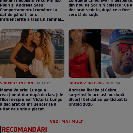
Imagini neobișnuite cu Philipp
Loredana Chivu s-ar fi despărțit
Plein și Andreea Sasu!
din nou de Sorin Nicolescu! Ce a
Comportamentul româncei a
declarat vedeta, după ce a fost
dat de gândit, iar o
cerută de soție
influenceriță a tras un semnal
de alarmă: ”Fugi”
SHOWBIZ INTERN
• la 11:16
SHOWBIZ INTERN
• la 10:34
Mama Valeriei Lungu a
Andreea Ibacka și Cabral,
reacționat dur după declarațiile
surprinși în același loc după
fiicei despre ea! Victoria Lungu
divorț! Cei doi au participat la
a declarat că influencerița a
Untold 2026
uitat de unde a plecat
VEZI MAI MULT
RECOMANDĂRI