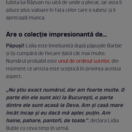
Iubita lui Răzvan nu uită de unde a plecat, iar asta îi
aduce plus valoare în faţa celor care o iubesc şi îi
apreciază munca.
Are o colecţie impresionantă de...
Păpuşi!
Lidia este înnebunită după păpuşile Barbie
şi îşi cumpără de fiecare dată cât mai multe.
Numărul probabil este
unul de ordinul sutelor,
din
moment ce artista este sceptică în privinţa acestui
aspect.
„Nu știu exact numărul, dar am foarte multe. O
parte din ele sunt aici la București, o parte
dintre ele sunt acasă la Deva. Am și casă mare
încât încap și eu dacă mă aplec puțin. Am
haine, pahare, pantofi, de toate.”
, declara Lidia
Buble cu ceva timp în urmă.