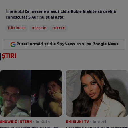
Ce meserie a avut Lidia Buble înainte să devină
În articolul
cunoscută! Sigur nu ştiai asta
:
lidia buble
meserie
colectie
Puteți urmări știrile SpyNews.ro și pe Google News
ȘTIRI
SHOWBIZ INTERN
• la 12:34
EMISIUNI TV
• la 11:48