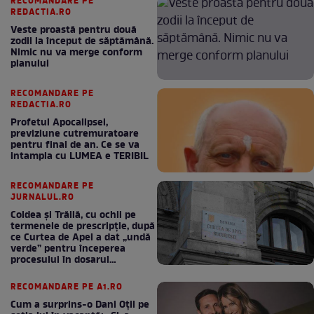
RECOMANDARE PE
REDACTIA.RO
Veste proastă pentru două
zodii la început de săptămână.
Nimic nu va merge conform
planului
RECOMANDARE PE
REDACTIA.RO
Profetul Apocalipsei,
previziune cutremuratoare
pentru final de an. Ce se va
intampla cu LUMEA e TERIBIL
RECOMANDARE PE
JURNALUL.RO
Coldea și Trăilă, cu ochii pe
termenele de prescripție, după
ce Curtea de Apel a dat „undă
verde” pentru începerea
procesului în dosarul
„Generalilor”
RECOMANDARE PE A1.RO
Cum a surprins-o Dani Oțil pe