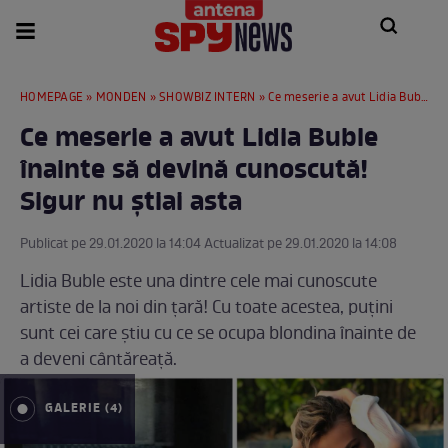
HOMEPAGE
»
MONDEN
»
SHOWBIZ INTERN
» Ce meserie a avut Lidia Buble înainte să devină cunoscută! Sigur nu ştiai asta
Ce meserie a avut Lidia Buble
înainte să devină cunoscută!
Sigur nu ştiai asta
Publicat pe 29.01.2020 la 14:04 Actualizat pe 29.01.2020 la 14:08
Lidia Buble este una dintre cele mai cunoscute
artiste de la noi din ţară! Cu toate acestea, puţini
sunt cei care ştiu cu ce se ocupa blondina înainte de
a deveni cântăreaţă.
GALERIE (4)