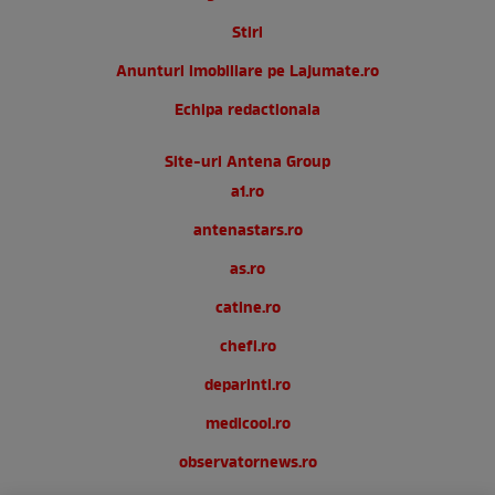
Stiri
Anunturi imobiliare pe Lajumate.ro
Echipa redactionala
Site-uri Antena Group
a1.ro
antenastars.ro
as.ro
catine.ro
chefi.ro
deparinti.ro
medicool.ro
observatornews.ro