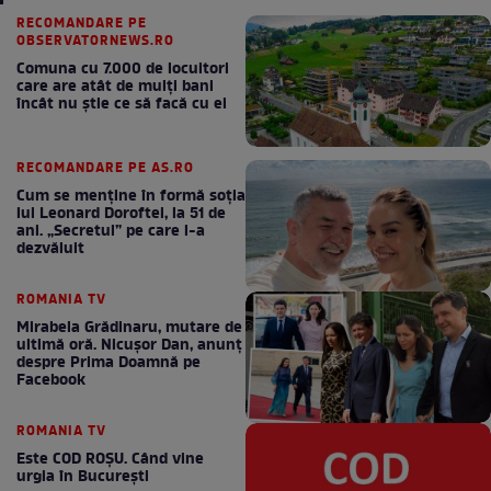
RECOMANDARE PE
OBSERVATORNEWS.RO
Comuna cu 7.000 de locuitori
care are atât de mulți bani
încât nu știe ce să facă cu ei
RECOMANDARE PE AS.RO
Cum se menţine în formă soţia
lui Leonard Doroftei, la 51 de
ani. „Secretul” pe care l-a
dezvăluit
ROMANIA TV
Mirabela Grădinaru, mutare de
ultimă oră. Nicuşor Dan, anunţ
despre Prima Doamnă pe
Facebook
ROMANIA TV
Este COD ROŞU. Când vine
urgia în Bucureşti