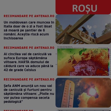
RECOMANDARE PE ANTENA3.RO
Un moldovean care muncea în
Italia doar de o zi a fost lăsat
să moară pe şantier de 6
români. Aceștia riscă acum
închisoarea
RECOMANDARE PE ANTENA3.RO
Al cincilea val de caniculă va
sufoca Europa săptămâna
viitoare. HARTA domului de
căldură care va aduce până la
42 de grade Celsius
RECOMANDARE PE ANTENA3.RO
Șefa ANM anunță un nou val
de caniculă și furtuni pentru
săptămâna viitoare: „Ploile nu
vor putea compensa seceta
pedologică”