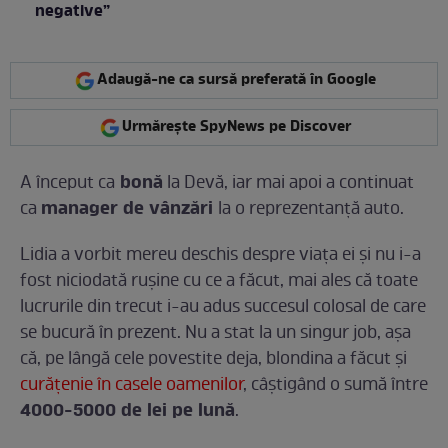
negative”
Adaugă-ne ca sursă preferată în Google
Urmărește SpyNews pe Discover
bonă
A început ca
la Devă, iar mai apoi a continuat
manager de vânzări
ca
la o reprezentanţă auto.
Lidia a vorbit mereu deschis despre viaţa ei şi nu i-a
fost niciodată ruşine cu ce a făcut, mai ales că toate
lucrurile din trecut i-au adus succesul colosal de care
se bucură în prezent. Nu a stat la un singur job, aşa
că, pe lângă cele povestite deja, blondina a făcut şi
curăţenie în casele oamenilor
, câştigând o sumă între
4000-5000 de lei pe lună
.