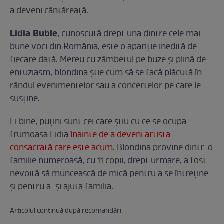
a deveni cântăreaţă.
Lidia Buble
, cunoscută drept una dintre cele mai
bune voci din România, este o apariţie inedită de
fiecare dată. Mereu cu zâmbetul pe buze şi plină de
entuziasm, blondina ştie cum să se facă plăcută în
rândul evenimentelor sau a concertelor pe care le
susţine.
Ei bine, puţini sunt cei care ştiu cu ce se ocupa
frumoasa Lidia
înainte de a deveni artista
consacrată care este acum
. Blondina provine dintr-o
familie numeroasă, cu 11 copii, drept urmare, a fost
nevoită să muncească de mică pentru a se întreţine
şi pentru a-şi ajuta familia.
Articolul continuă după recomandări