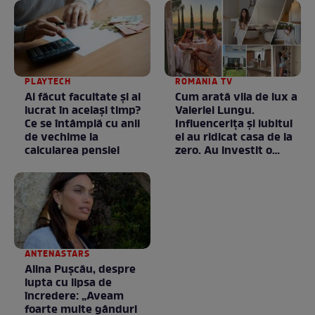
PLAYTECH
ROMANIA TV
Ai făcut facultate și ai
Cum arată vila de lux a
lucrat în același timp?
Valeriei Lungu.
Ce se întâmplă cu anii
Influencerița și iubitul
de vechime la
ei au ridicat casa de la
calcularea pensiei
zero. Au investit o
avere în ea, dar fiecare
bănuț a meritat. E mai
ceva ca în filme! /
GALERIE FOTO
ANTENASTARS
Alina Pușcău, despre
lupta cu lipsa de
încredere: „Aveam
foarte multe gânduri