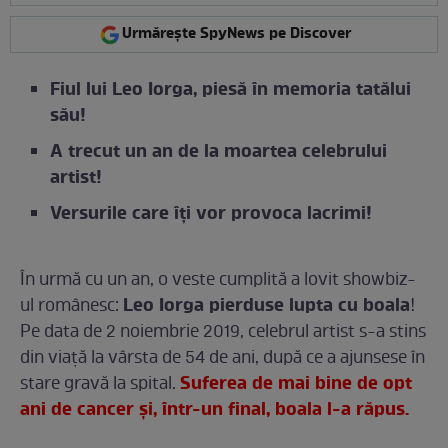
Urmărește SpyNews pe Discover
Fiul lui Leo Iorga, piesă în memoria tatălui
său!
A trecut un an de la moartea celebrului
artist!
Versurile care îți vor provoca lacrimi!
În urmă cu un an, o veste cumplită a lovit showbiz-
Leo Iorga pierduse lupta cu boala
ul românesc:
!
Pe data de 2 noiembrie 2019, celebrul artist s-a stins
din viață la vârsta de 54 de ani, după ce a ajunsese în
Suferea de mai bine de opt
stare gravă la spital.
ani de cancer și, într-un final, boala l-a răpus.