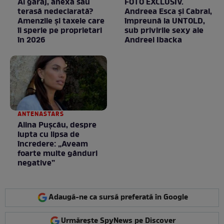
Ai garaj, anexă sau
FOTO EXCLUSIV.
terasă nedeclarată?
Andreea Esca şi Cabral,
Amenzile și taxele care
împreună la UNTOLD,
îi sperie pe proprietari
sub privirile sexy ale
în 2026
Andreei Ibacka
ANTENASTARS
Alina Pușcău, despre
lupta cu lipsa de
încredere: „Aveam
foarte multe gânduri
negative”
Adaugă-ne ca sursă preferată în Google
Urmărește SpyNews pe Discover