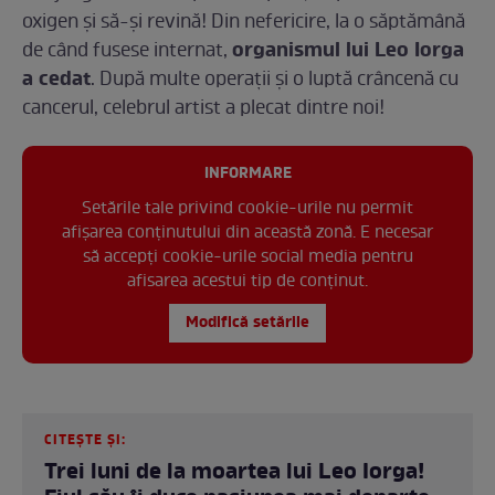
oxigen și să-și revină! Din nefericire, la o săptămână
organismul lui Leo Iorga
de când fusese internat,
a cedat
. După multe operații și o luptă crâncenă cu
cancerul, celebrul artist a plecat dintre noi!
INFORMARE
Setările tale privind cookie-urile nu permit
afișarea conținutului din această zonă. E necesar
să accepți cookie-urile social media pentru
afisarea acestui tip de conținut.
Modifică setările
CITEȘTE ȘI:
Trei luni de la moartea lui Leo Iorga!