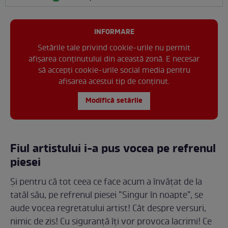
INFORMARE
Setările tale privind cookie-urile nu permit
afișarea conținutului din această zonă. E necesar
să accepți cookie-urile social media pentru
afisarea acestui tip de conținut.
Modifică setările
Fiul artistului i-a pus vocea pe refrenul
piesei
Și pentru că tot ceea ce face acum a învățat de la
tatăl său, pe refrenul piesei ”Singur în noapte”, se
aude vocea regretatului artist! Cât despre versuri,
nimic de zis! Cu siguranță îți vor provoca lacrimi! Ce