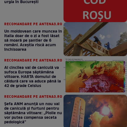
urgia în Bucureşti
RECOMANDARE PE ANTENA3.RO
Un moldovean care muncea în
Italia doar de o zi a fost lăsat
să moară pe şantier de 6
români. Aceștia riscă acum
închisoarea
RECOMANDARE PE ANTENA3.RO
Al cincilea val de caniculă va
sufoca Europa săptămâna
viitoare. HARTA domului de
căldură care va aduce până la
42 de grade Celsius
RECOMANDARE PE ANTENA3.RO
Șefa ANM anunță un nou val
de caniculă și furtuni pentru
săptămâna viitoare: „Ploile nu
vor putea compensa seceta
pedologică”