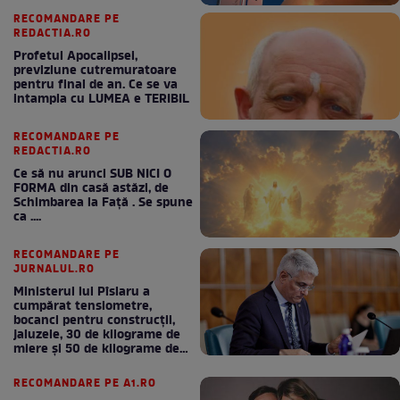
RECOMANDARE PE
REDACTIA.RO
Profetul Apocalipsei,
previziune cutremuratoare
pentru final de an. Ce se va
intampla cu LUMEA e TERIBIL
RECOMANDARE PE
REDACTIA.RO
Ce să nu arunci SUB NICI O
FORMA din casă astăzi, de
Schimbarea la Față . Se spune
ca ....
RECOMANDARE PE
JURNALUL.RO
Ministerul lui Pîslaru a
cumpărat tensiometre,
bocanci pentru construcții,
jaluzele, 30 de kilograme de
miere și 50 de kilograme de
cafea
RECOMANDARE PE A1.RO