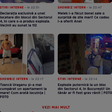
STIRI INTERNE
• la 22:51
SHOWBIZ INTERN
• la 22:47
Declarația exclusivă a unei
Melek i-a făcut bonei sale o
locatare din blocul din Sectorul
surpriză de zile mari! Ce cadou
4, în care s-a produs explozia.
i-a oferit Anei
Vecinii au sunat la 112
SHOWBIZ INTERN
• la 22:17
STIRI INTERNE
• la 22:14
Tzancă Uraganu și-a mai
Explozie puternică la un bloc
cumpărat un apartament la
din Sectorul 4, în București! Un
mare! Cum arată locuința |
tânăr ar fi fost grav rănit | FOTO
FOTO
VEZI MAI MULT