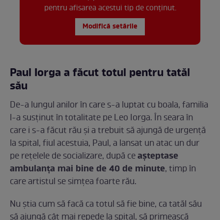
pentru afisarea acestui tip de conținut.
Modifică setările
Paul Iorga a făcut totul pentru tatăl
său
De-a lungul anilor în care s-a luptat cu boala, familia
l-a susținut în totalitate pe Leo Iorga. În seara în
care i s-a făcut rău și a trebuit să ajungă de urgență
la spital, fiul acestuia, Paul, a lansat un atac un dur
așteptase
pe rețelele de socializare, după ce
ambulanța mai bine de 40 de minute
, timp în
care artistul se simțea foarte rău.
Nu știa cum să facă ca totul să fie bine, ca tatăl său
să ajungă cât mai repede la spital, să primească