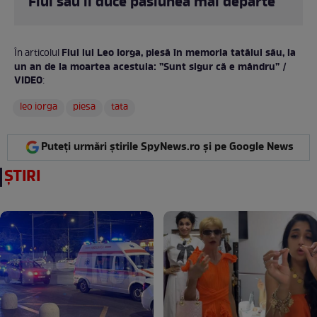
Fiul său îi duce pasiunea mai departe
Fiul lui Leo Iorga, piesă în memoria tatălui său, la
În articolul
un an de la moartea acestuia: ”Sunt sigur că e mândru” /
VIDEO
:
leo iorga
piesa
tata
Puteți urmări știrile SpyNews.ro și pe Google News
ȘTIRI