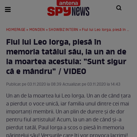
HOMEPAGE
»
MONDEN
»
SHOWBIZ INTERN
» Fiul lui Leo Iorga, piesă în memoria tatălui său, la un an de la moartea acestuia: ”Sunt sigur că e mândru” / VIDEO
Fiul lui Leo Iorga, piesă în
memoria tatălui său, la un an de
la moartea acestuia: ”Sunt sigur
că e mândru” / VIDEO
Publicat pe 03.11.2020 la 08:39 Actualizat pe 03.11.2020 la 14:43
Un an de la moartea lui Leo Iorga. Un an de când țara
a pierdut o voce unică, iar familia unul dintre cei mai
importanți membrii. Un an plin de durere și de dor
pentru fiul artistului! Acum, la un an de când și-a
pierdut tatăl, Paul Iorga a scos o piesă în memoria
părintelui său! Versurile care îți vor provoca lacrimi!