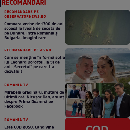
RECOMANDĂRI
RECOMANDARE PE
OBSERVATORNEWS.RO
Comoara veche de 1.700 de ani
scoasă la iveală de seceta de
pe Dunăre, între România şi
Bulgaria. Imagini rare
RECOMANDARE PE AS.RO
Cum se menţine în formă soţia
lui Leonard Doroftei, la 51 de
ani. „Secretul” pe care l-a
dezvăluit
ROMANIA TV
Mirabela Grădinaru, mutare de
ultimă oră. Nicuşor Dan, anunţ
despre Prima Doamnă pe
Facebook
ROMANIA TV
Este COD ROŞU. Când vine