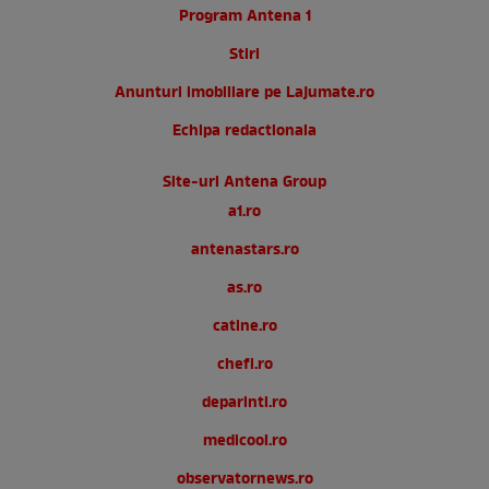
Program Antena 1
Stiri
Anunturi imobiliare pe Lajumate.ro
Echipa redactionala
Site-uri Antena Group
a1.ro
antenastars.ro
as.ro
catine.ro
chefi.ro
deparinti.ro
medicool.ro
observatornews.ro