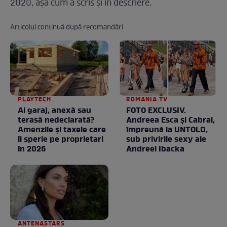
2020, aşa cum a scris şi în descriere.
Articolul continuă după recomandări
PLAYTECH
ROMANIA TV
Ai garaj, anexă sau
FOTO EXCLUSIV.
terasă nedeclarată?
Andreea Esca şi Cabral,
Amenzile și taxele care
împreună la UNTOLD,
îi sperie pe proprietari
sub privirile sexy ale
în 2026
Andreei Ibacka
ANTENASTARS