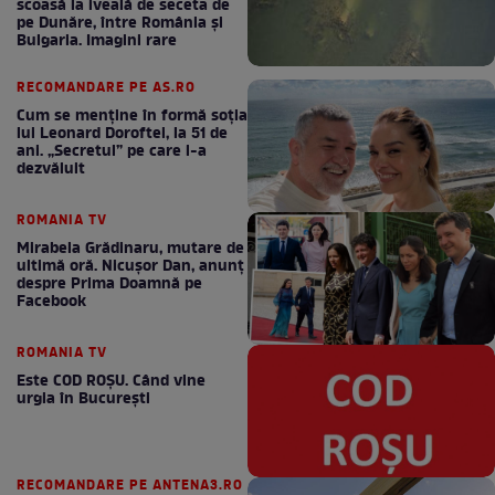
scoasă la iveală de seceta de
pe Dunăre, între România şi
Bulgaria. Imagini rare
RECOMANDARE PE AS.RO
Cum se menţine în formă soţia
lui Leonard Doroftei, la 51 de
ani. „Secretul” pe care l-a
dezvăluit
ROMANIA TV
Mirabela Grădinaru, mutare de
ultimă oră. Nicuşor Dan, anunţ
despre Prima Doamnă pe
Facebook
ROMANIA TV
Este COD ROŞU. Când vine
urgia în Bucureşti
RECOMANDARE PE ANTENA3.RO