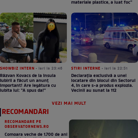
materiale plastice, a luat foc”
SHOWBIZ INTERN
• ieri la 23:46
STIRI INTERNE
• ieri la 22:51
Răzvan Kovacs de la Insula
Declarația exclusivă a unei
Iubirii a făcut un anunț
locatare din blocul din Sectorul
important! Are legătura cu
4, în care s-a produs explozia.
iubita lui: "A spus da!"
Vecinii au sunat la 112
VEZI MAI MULT
RECOMANDĂRI
RECOMANDARE PE
OBSERVATORNEWS.RO
Comoara veche de 1.700 de ani