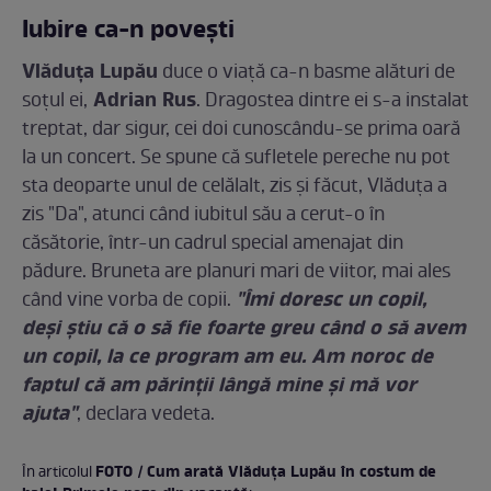
Iubire ca-n poveşti
Vlăduţa Lupău
duce o viaţă ca-n basme alături de
Adrian Rus
soţul ei,
. Dragostea dintre ei s-a instalat
treptat, dar sigur, cei doi cunoscându-se prima oară
la un concert. Se spune că sufletele pereche nu pot
sta deoparte unul de celălalt, zis şi făcut, Vlăduţa a
zis "Da", atunci când iubitul său a cerut-o în
căsătorie, într-un cadrul special amenajat din
pădure. Bruneta are planuri mari de viitor, mai ales
"Îmi doresc un copil,
când vine vorba de copii.
deși știu că o să fie foarte greu când o să avem
un copil, la ce program am eu. Am noroc de
faptul că am părinții lângă mine și mă vor
ajuta"
, declara vedeta.
FOTO / Cum arată Vlăduţa Lupău în costum de
În articolul