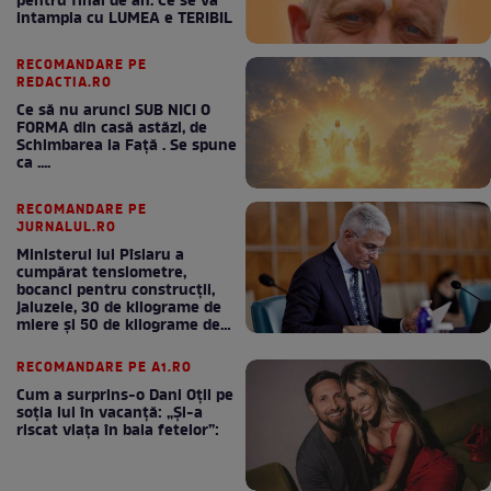
pentru final de an. Ce se va
intampla cu LUMEA e TERIBIL
RECOMANDARE PE
REDACTIA.RO
Ce să nu arunci SUB NICI O
FORMA din casă astăzi, de
Schimbarea la Față . Se spune
ca ....
RECOMANDARE PE
JURNALUL.RO
Ministerul lui Pîslaru a
cumpărat tensiometre,
bocanci pentru construcții,
jaluzele, 30 de kilograme de
miere și 50 de kilograme de
cafea
RECOMANDARE PE A1.RO
Cum a surprins-o Dani Oțil pe
soția lui în vacanță: „Și-a
riscat viața în baia fetelor”: