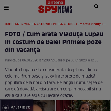
HOMEPAGE
»
MONDEN
»
SHOWBIZ INTERN
» FOTO / Cum arată Vlăduţa Lupău în costum de baie! Primele poze din vacanţă
FOTO / Cum arată Vlăduţa Lupău
în costum de baie! Primele poze
din vacanţă
Publicat pe 06.01.2020 la 12:08 Actualizat pe 06.01.2020 la 12:08
Vlăduţa Lupău este considerată drept una dintre
cele mai frumoase şi sexy interprete de muzică
populară de la noi din ţară. Pe lângă frumuseţea de
care dă dovadă, artista are un corp impecabil şi nu
ezită să arate asta cu fiecare ocazie.
GALERIE (5)