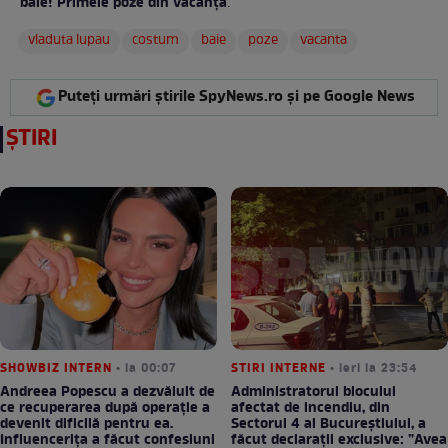
baie! Primele poze din vacanţă
:
vladuta lupau
costum
baie
poze
vacanta
Puteți urmări știrile SpyNews.ro și pe Google News
ȘTIRI
SHOWBIZ INTERN
• la 00:07
STIRI INTERNE
• ieri la 23:54
Andreea Popescu a dezvăluit de
Administratorul blocului
ce recuperarea după operație a
afectat de incendiu, din
devenit dificilă pentru ea.
Sectorul 4 al Bucureștiului, a
Influencerița a făcut confesiuni
făcut declarații exclusive: ”Avea