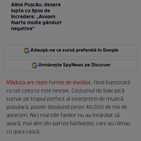
Alina Pușcău, despre
lupta cu lipsa de
încredere: „Aveam
foarte multe gânduri
negative”
Adaugă-ne ca sursă preferată în Google
Urmărește SpyNews pe Discover
Vlăduţa are nişte forme de invidiat
, fiind înzestrată
cu tot ceea ce este nevoie. Costumul de baie pică
turnat pe trupul perfect al interpretei de muzică
populară, pozele depăşind peste 40.000 de mii de
aprecieri. Nici reacţiile fanilor nu au întârziat să
apară, mai ales din partea bărbaţilor, care au rămas
cu gura cască.