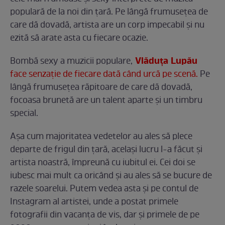
populară de la noi din ţară. Pe lângă frumuseţea de
care dă dovadă, artista are un corp impecabil şi nu
ezită să arate asta cu fiecare ocazie.
Vlăduţa Lupău
Bombă sexy a muzicii populare,
face senzaţie de fiecare dată când urcă pe scenă.
Pe
lângă frumuseţea răpitoare de care dă dovadă,
focoasa brunetă are un talent aparte şi un timbru
special.
Aşa cum majoritatea vedetelor au ales să plece
departe de frigul din ţară, acelaşi lucru l-a făcut şi
artista noastră, împreună cu iubitul ei. Cei doi se
iubesc mai mult ca oricând şi au ales să se bucure de
razele soarelui. Putem vedea asta şi pe contul de
Instagram al artistei, unde a postat primele
fotografii din vacanţa de vis, dar şi primele de pe