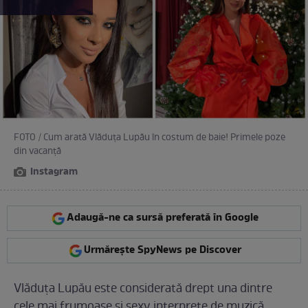
FOTO / Cum arată Vlăduţa Lupău în costum de baie! Primele poze
din vacanţă
Instagram
Adaugă-ne ca sursă preferată în Google
Urmărește SpyNews pe Discover
Vlăduţa Lupău este considerată drept una dintre
cele mai frumoase şi sexy interprete de muzică