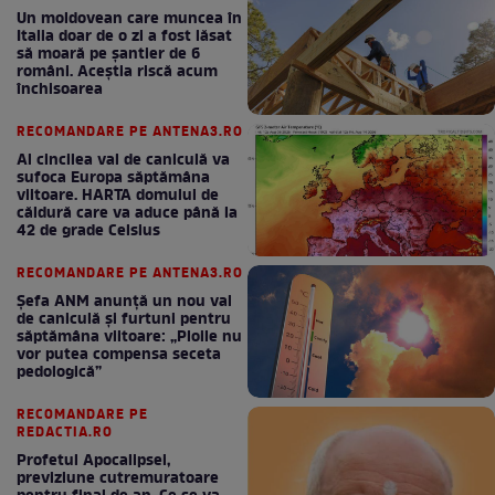
Un moldovean care muncea în
Italia doar de o zi a fost lăsat
să moară pe şantier de 6
români. Aceștia riscă acum
închisoarea
RECOMANDARE PE ANTENA3.RO
Al cincilea val de caniculă va
sufoca Europa săptămâna
viitoare. HARTA domului de
căldură care va aduce până la
42 de grade Celsius
RECOMANDARE PE ANTENA3.RO
Șefa ANM anunță un nou val
de caniculă și furtuni pentru
săptămâna viitoare: „Ploile nu
vor putea compensa seceta
pedologică”
RECOMANDARE PE
REDACTIA.RO
Profetul Apocalipsei,
previziune cutremuratoare