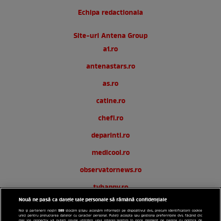
Echipa redactionala
Site-uri Antena Group
a1.ro
antenastars.ro
as.ro
catine.ro
chefi.ro
deparinti.ro
medicool.ro
observatornews.ro
tvhappy.ro
Nouă ne pasă ca datele tale personale să rămână confidențiale
useit.ro
589
Noi și partenerii noștri
stocăm și/sau accesăm informații pe dispozitivul dvs., precum identificatorii cookie
unici pentru prelucrarea datelor cu caracter personal. Puteți accepta sau gestiona preferințele dvs. făcând clic
mai jos, respectiv vă puteți opune utilizării unui interes legitim în orice moment pe pagina cu politica de