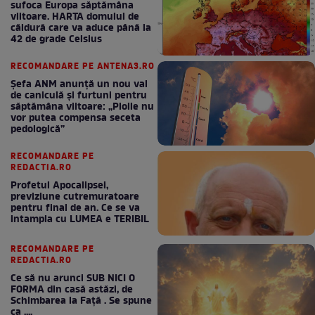
sufoca Europa săptămâna
viitoare. HARTA domului de
căldură care va aduce până la
42 de grade Celsius
RECOMANDARE PE ANTENA3.RO
Șefa ANM anunță un nou val
de caniculă și furtuni pentru
săptămâna viitoare: „Ploile nu
vor putea compensa seceta
pedologică”
RECOMANDARE PE
REDACTIA.RO
Profetul Apocalipsei,
previziune cutremuratoare
pentru final de an. Ce se va
intampla cu LUMEA e TERIBIL
RECOMANDARE PE
REDACTIA.RO
Ce să nu arunci SUB NICI O
FORMA din casă astăzi, de
Schimbarea la Față . Se spune
ca ....