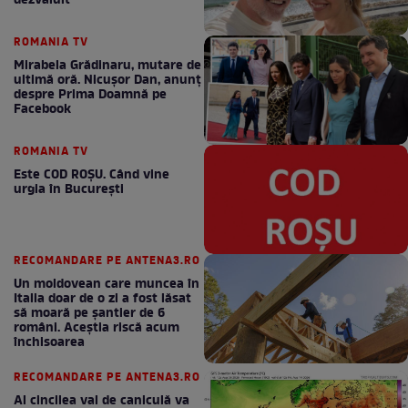
dezvăluit
ROMANIA TV
Mirabela Grădinaru, mutare de
ultimă oră. Nicuşor Dan, anunţ
despre Prima Doamnă pe
Facebook
ROMANIA TV
Este COD ROŞU. Când vine
urgia în Bucureşti
RECOMANDARE PE ANTENA3.RO
Un moldovean care muncea în
Italia doar de o zi a fost lăsat
să moară pe şantier de 6
români. Aceștia riscă acum
închisoarea
RECOMANDARE PE ANTENA3.RO
Al cincilea val de caniculă va