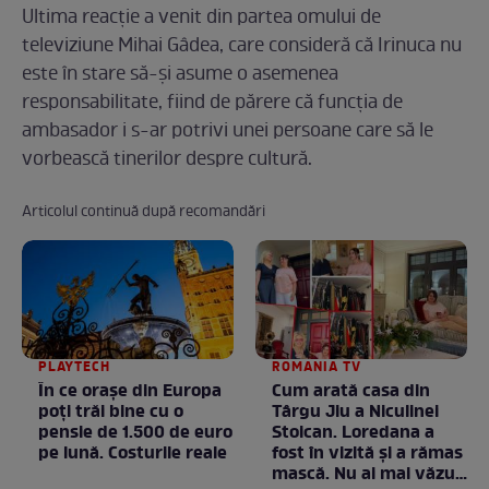
Ultima reacţie a venit din partea omului de
televiziune Mihai Gâdea, care consideră că Irinuca nu
este în stare să-şi asume o asemenea
responsabilitate, fiind de părere că funcţia de
ambasador i s-ar potrivi unei persoane care să le
vorbească tinerilor despre cultură.
Articolul continuă după recomandări
PLAYTECH
ROMANIA TV
În ce orașe din Europa
Cum arată casa din
poți trăi bine cu o
Târgu Jiu a Niculinei
pensie de 1.500 de euro
Stoican. Loredana a
pe lună. Costurile reale
fost în vizită și a rămas
mască. Nu ai mai văzut