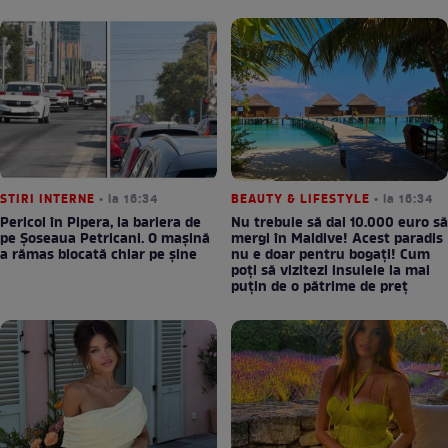
STIRI INTERNE
• la 16:34
BEAUTY & LIFESTYLE
• la 16:34
Pericol în Pipera, la bariera de
Nu trebuie să dai 10.000 euro să
pe Șoseaua Petricani. O mașină
mergi în Maldive! Acest paradis
a rămas blocată chiar pe șine
nu e doar pentru bogați! Cum
poți să vizitezi insulele la mai
puțin de o pătrime de preț