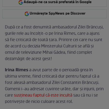
Adaugă-ne ca sursă preferată în Google
Urmărește SpyNews pe Discover
După ce a fost denumită ambasadorul Zilei Brâncuși,
gurile rele au încolţit-o pe Irina Rimes, care a ajuns
să fie criticată de toată ţara. Printre cei care nu sunt
de acord cu decizia Minsterului Culturii se află şi
omul de televiziune Mihai Gâdea, fiind complet
dezamăgit de acest gest!
Irina Rimes
a avut parte de o perioadă grea în
ultima vreme, fiind criticată dur pentru faptul că a
fost aleasă ambasadorul Zilei Constantin Brâncuşi.
Oamenii i-au adresat cuvinte urâte, dar şi injurii, prin
care
susţineau faptul că este incultă
sau că nu i se
potriveşte de nicio culoare acest rol.