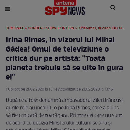
HOMEPAGE
»
MONDEN
»
SHOWBIZ INTERN
» Irina Rimes, în vizorul lui Mihai Gâdea! Omul de televiziune o critică dur pe artistă: "Toată planeta trebuie să se uite în gura ei"
Irina Rimes, în vizorul lui Mihai
Gâdea! Omul de televiziune o
critică dur pe artistă: "Toată
planeta trebuie să se uite în gura
ei"
Publicat pe 21.02.2020 la 13:14 Actualizat pe 21.02.2020 la 13:16
După ce a fost denumită ambasadorul Zilei Brâncuși,
gurile rele au încolţit-o pe Irina Rimes, care a ajuns
să fie criticată de toată ţara. Printre cei care nu sunt
de acord cu decizia Minsterului Culturii se află şi