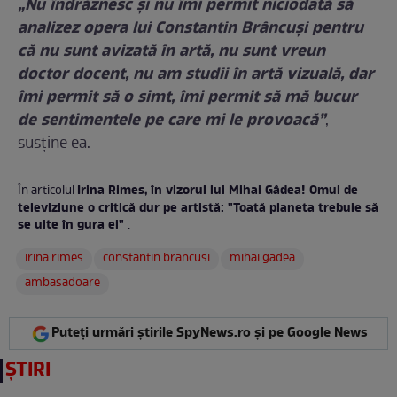
„Nu îndrăznesc şi nu îmi permit niciodată să
analizez opera lui Constantin Brâncuşi pentru
că nu sunt avizată în artă, nu sunt vreun
doctor docent, nu am studii în artă vizuală, dar
îmi permit să o simt, îmi permit să mă bucur
de sentimentele pe care mi le provoacă”
,
susţine ea.
Irina Rimes, în vizorul lui Mihai Gâdea! Omul de
În articolul
televiziune o critică dur pe artistă: "Toată planeta trebuie să
se uite în gura ei"
:
irina rimes
constantin brancusi
mihai gadea
ambasadoare
Puteți urmări știrile SpyNews.ro și pe Google News
ȘTIRI