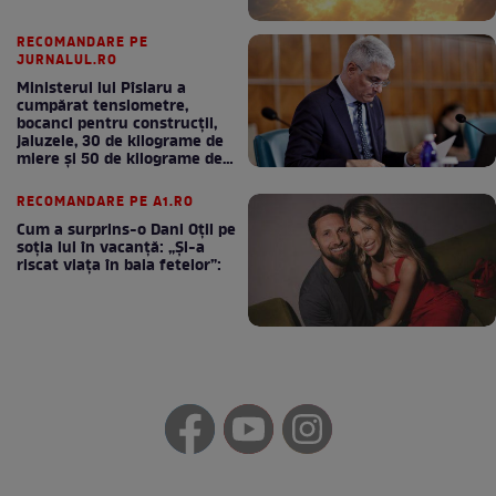
RECOMANDARE PE
JURNALUL.RO
Ministerul lui Pîslaru a
cumpărat tensiometre,
bocanci pentru construcții,
jaluzele, 30 de kilograme de
miere și 50 de kilograme de
cafea
RECOMANDARE PE A1.RO
Cum a surprins-o Dani Oțil pe
soția lui în vacanță: „Și-a
riscat viața în baia fetelor”: