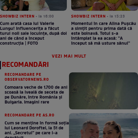
SHOWBIZ INTERN
• la 16:00
SHOWBIZ INTERN
• la 15:23
Cum arată casa lui Valerie
Momentul în care Alina Pușcău
Lungu! Influencerița a făcut
a simțit pentru prima dată că
turul noii sale locuințe, după doi
este bolnavă. Totul s-a
ani de când a început
întâmplat la ea acasă: ”A
construcția | FOTO
început să mă usture sânul”
VEZI MAI MULT
RECOMANDĂRI
RECOMANDARE PE
OBSERVATORNEWS.RO
Comoara veche de 1.700 de ani
scoasă la iveală de seceta de
pe Dunăre, între România şi
Bulgaria. Imagini rare
RECOMANDARE PE AS.RO
Cum se menţine în formă soţia
lui Leonard Doroftei, la 51 de
ani. „Secretul” pe care l-a