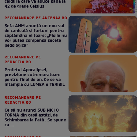
căldură care va aduce până la
42 de grade Celsius
RECOMANDARE PE ANTENA3.RO
Șefa ANM anunță un nou val
de caniculă și furtuni pentru
săptămâna viitoare: „Ploile nu
vor putea compensa seceta
pedologică”
RECOMANDARE PE
REDACTIA.RO
Profetul Apocalipsei,
previziune cutremuratoare
pentru final de an. Ce se va
intampla cu LUMEA e TERIBIL
RECOMANDARE PE
REDACTIA.RO
Ce să nu arunci SUB NICI O
FORMA din casă astăzi, de
Schimbarea la Față . Se spune
ca ....