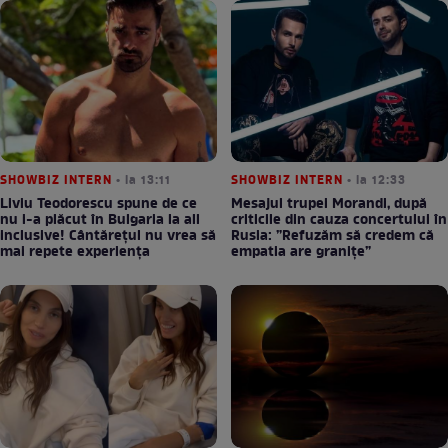
SHOWBIZ INTERN
• la 13:11
SHOWBIZ INTERN
• la 12:33
Liviu Teodorescu spune de ce
Mesajul trupei Morandi, după
nu i-a plăcut în Bulgaria la all
criticile din cauza concertului în
inclusive! Cântărețul nu vrea să
Rusia: ”Refuzăm să credem că
mai repete experiența
empatia are granițe”