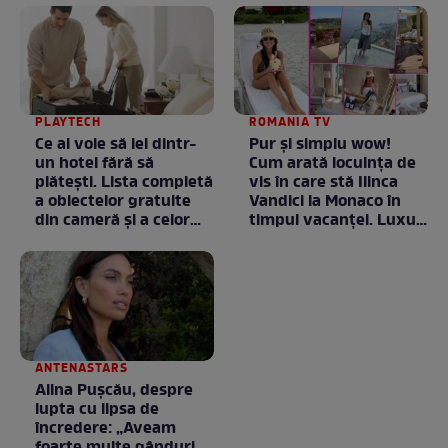
PLAYTECH
ROMANIA TV
Ce ai voie să iei dintr-
Pur și simplu wow!
un hotel fără să
Cum arată locuința de
plătești. Lista completă
vis în care stă Ilinca
a obiectelor gratuite
Vandici la Monaco în
din cameră și a celor
timpul vacanței. Luxul
care rămân
e în starea lui pură.
proprietatea unității
Totul arată ca în filme!
/ GALERIE FOTO
ANTENASTARS
Alina Pușcău, despre
lupta cu lipsa de
încredere: „Aveam
foarte multe gânduri