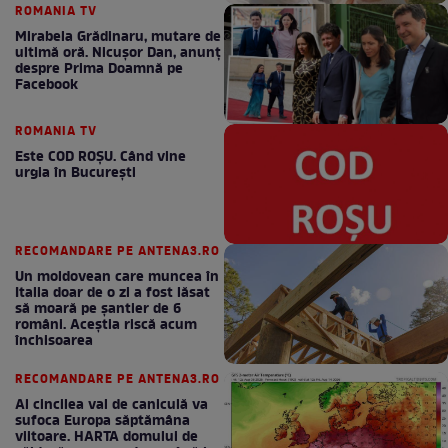
ROMANIA TV
Mirabela Grădinaru, mutare de
ultimă oră. Nicuşor Dan, anunţ
despre Prima Doamnă pe
Facebook
ROMANIA TV
Este COD ROŞU. Când vine
urgia în Bucureşti
RECOMANDARE PE ANTENA3.RO
Un moldovean care muncea în
Italia doar de o zi a fost lăsat
să moară pe şantier de 6
români. Aceștia riscă acum
închisoarea
RECOMANDARE PE ANTENA3.RO
Al cincilea val de caniculă va
sufoca Europa săptămâna
viitoare. HARTA domului de