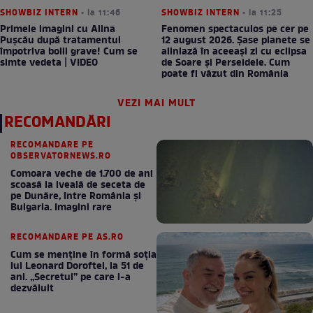
SHOWBIZ INTERN
• la 11:46
SHOWBIZ INTERN
• la 11:25
Primele imagini cu Alina
Fenomen spectaculos pe cer pe
Pușcău după tratamentul
12 august 2026. Șase planete se
împotriva bolii grave! Cum se
aliniază în aceeași zi cu eclipsa
simte vedeta | VIDEO
de Soare și Perseidele. Cum
poate fi văzut din România
VEZI MAI MULT
RECOMANDĂRI
RECOMANDARE PE
OBSERVATORNEWS.RO
Comoara veche de 1.700 de ani
scoasă la iveală de seceta de
pe Dunăre, între România şi
Bulgaria. Imagini rare
RECOMANDARE PE AS.RO
Cum se menţine în formă soţia
lui Leonard Doroftei, la 51 de
ani. „Secretul” pe care l-a
dezvăluit