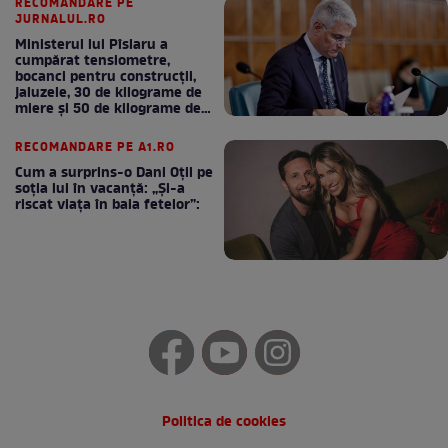
RECOMANDARE PE
JURNALUL.RO
Ministerul lui Pîslaru a
cumpărat tensiometre,
bocanci pentru construcții,
jaluzele, 30 de kilograme de
miere și 50 de kilograme de
cafea
RECOMANDARE PE A1.RO
Cum a surprins-o Dani Oțil pe
soția lui în vacanță: „Și-a
riscat viața în baia fetelor”:
Politica de cookies