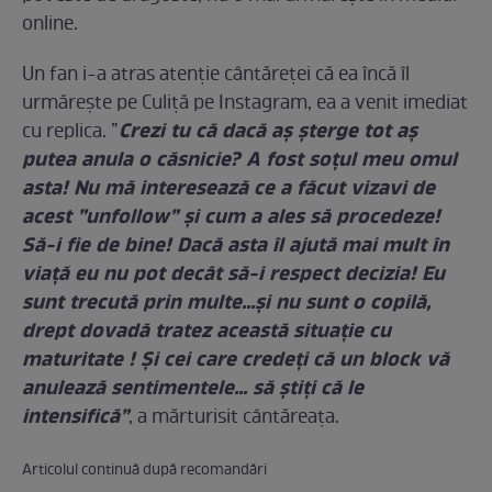
online.
Un fan i-a atras atenție cântăreței că ea încă îl
urmărește pe Culiță pe Instagram, ea a venit imediat
Crezi tu că dacă aș șterge tot aș
cu replica. ”
putea anula o căsnicie? A fost soțul meu omul
asta! Nu mă interesează ce a făcut vizavi de
acest ”unfollow” și cum a ales să procedeze!
Să-i fie de bine! Dacă asta îl ajută mai mult în
viață eu nu pot decât să-i respect decizia! Eu
sunt trecută prin multe...și nu sunt o copilă,
drept dovadă tratez această situație cu
maturitate ! Și cei care credeți că un block vă
anulează sentimentele... să știți că le
intensifică”
, a mărturisit cântăreața.
Articolul continuă după recomandări