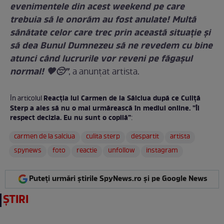
evenimentele din acest weekend pe care
trebuia să le onorăm au fost anulate! Multă
sănătate celor care trec prin această situație și
să dea Bunul Dumnezeu să ne revedem cu bine
atunci când lucrurile vor reveni pe făgaşul
normal! 🖤😔”
, a anunţat artista.
Reacția lui Carmen de la Sălciua după ce Culiță
În articolul
Sterp a ales să nu o mai urmărească în mediul online. ”Îi
respect decizia. Eu nu sunt o copilă”
:
carmen de la salciua
culita sterp
despartit
artista
spynews
foto
reactie
unfollow
instagram
Puteți urmări știrile SpyNews.ro și pe Google News
ȘTIRI