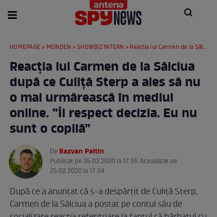
HOMEPAGE
»
MONDEN
»
SHOWBIZ INTERN
» Reacția lui Carmen de la Sălciua după ce Culiță Sterp a ales să nu o mai urmărească în mediul online. ”Îi respect decizia. Eu nu sunt o copilă”
Reacția lui Carmen de la Sălciua
după ce Culiță Sterp a ales să nu
o mai urmărească în mediul
online. ”Îi respect decizia. Eu nu
sunt o copilă”
Razvan Paltin
De
.
Publicat pe 25.02.2020 la 17:36 Actualizat pe
25.02.2020 la 17:34
După ce a anunțat că s-a despărțit de Culiță Sterp,
Carmen de la Sălciua a postat pe contul său de