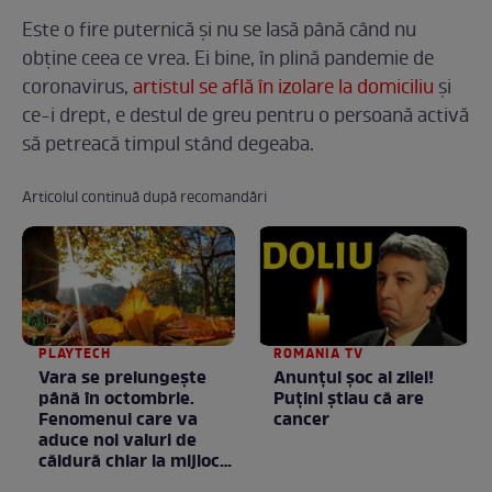
Este o fire puternică și nu se lasă până când nu
obține ceea ce vrea. Ei bine, în plină pandemie de
coronavirus,
artistul se află în izolare la domiciliu
și
ce-i drept, e destul de greu pentru o persoană activă
să petreacă timpul stând degeaba.
Articolul continuă după recomandări
PLAYTECH
ROMANIA TV
Vara se prelungeşte
Anunţul şoc al zilei!
până în octombrie.
Puţini ştiau că are
Fenomenul care va
cancer
aduce noi valuri de
căldură chiar la mijlocul
toamnei