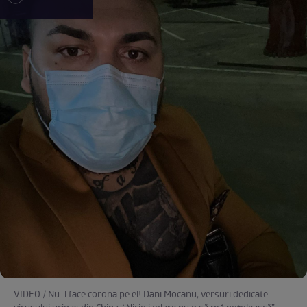
VIDEO / Nu-l face corona pe el! Dani Mocanu, versuri dedicate