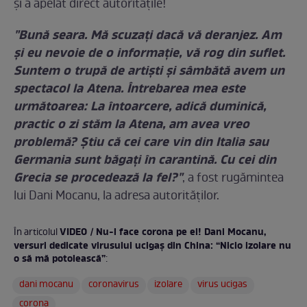
și a apelat direct autoritățile!
"Bună seara. Mă scuzați dacă vă deranjez. Am
și eu nevoie de o informație, vă rog din suflet.
Suntem o trupă de artiști și sâmbătă avem un
spectacol la Atena. Întrebarea mea este
următoarea: La întoarcere, adică duminică,
practic o zi stăm la Atena, am avea vreo
problemă? Știu că cei care vin din Italia sau
Germania sunt băgați în carantină. Cu cei din
Grecia se procedează la fel?"
, a fost rugămintea
lui Dani Mocanu, la adresa autorităților.
VIDEO / Nu-l face corona pe el! Dani Mocanu,
În articolul
versuri dedicate virusului ucigaș din China: “Nicio izolare nu
o să mă potolească”
:
dani mocanu
coronavirus
izolare
virus ucigas
corona