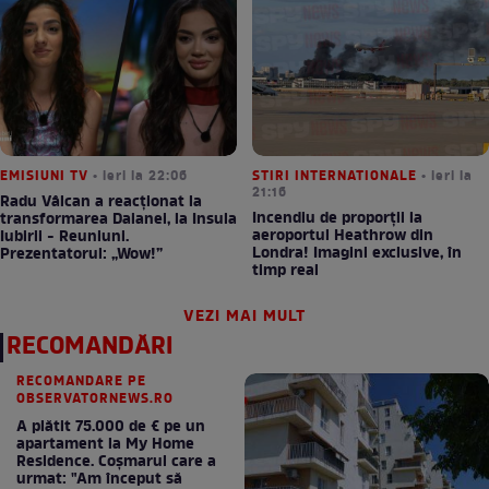
EMISIUNI TV
• ieri la 22:06
STIRI INTERNATIONALE
• ieri la
21:16
Radu Vâlcan a reacționat la
Incendiu de proporții la
transformarea Daianei, la Insula
aeroportul Heathrow din
Iubirii - Reuniuni.
Londra! Imagini exclusive, în
Prezentatorul: „Wow!”
timp real
VEZI MAI MULT
RECOMANDĂRI
RECOMANDARE PE
OBSERVATORNEWS.RO
A plătit 75.000 de € pe un
apartament la My Home
Residence. Coşmarul care a
urmat: "Am început să