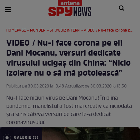
HOMEPAGE
»
MONDEN
»
SHOWBIZ INTERN
» VIDEO / Nu-l face corona pe el! Dani Mocanu, versuri dedicate virusului ucigaș din China: “Nicio izolare nu o să mă potolească”
VIDEO / Nu-l face corona pe el!
Dani Mocanu, versuri dedicate
virusului ucigaș din China: “Nicio
izolare nu o să mă potolească”
Publicat pe 30.03.2020 la 13:48 Actualizat pe 30.03.2020 la 13:50
Nu-l face niciun virus pe Dani Mocanu! În plină
pandemie, manelistul a fost mai creativ ca niciodată
și a scris câteva versuri pe care le-a dedicat
coronavirusului!
GALERIE (3)