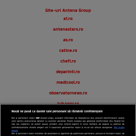
Site-uri Antena Group
a1.ro
antenastars.ro
as.ro
catine.ro
chefi.ro
deparinti.ro
medicool.ro
observatornews.ro
tvhappy.ro
Nouă ne pasă ca datele tale personale să rămână confidențiale
useit.ro
589
Noi și partenerii noștri
stocăm și/sau accesăm informații pe dispozitivul dvs., precum identificatorii cookie
unici pentru prelucrarea datelor cu caracter personal. Puteți accepta sau gestiona preferințele dvs. făcând clic
zutv.ro
mai jos, respectiv vă puteți opune utilizării unui interes legitim în orice moment pe pagina cu politica de
Mai multe
confidențialitate. Aceste alegeri vor fi raportate partenerilor noștri și nu vă vor afecta navigarea.
detalii
Noi si partenerii nostri (retelele de socializare si agentiile de publicitate partenere, precum si furnizorii nostri de
Trends AntenaPLAY