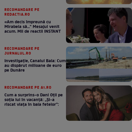
RECOMANDARE PE
REDACTIA.RO
«Am decis împreună cu
Mirabela să..." Mesajul venit
acum. Mii de reactii INSTANT
RECOMANDARE PE
JURNALUL.RO
Investigație, Canalul Bala: Cum
au dispărut milioane de euro
pe Dunăre
RECOMANDARE PE A1.RO
Cum a surprins-o Dani Oțil pe
soția lui în vacanță: „Și-a
riscat viața în baia fetelor”: