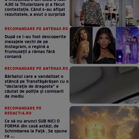
4,90 la Titularizare și a făcut
contestație. Când s-au afișat
rezultatele, a avut o surpriză
RECOMANDARE PE ANTENA3.RO
După ce i-au fost descoperite
mesajele vechi de pe
Instagram, o regină a
frumuseții a rămas fără
coroană
RECOMANDARE PE ANTENA3.RO
Bărbatul care a vandalizat o
stâncă pe Transfăgărășan cu o
"declaraţie de dragoste" e
căutat de poliție și comisarii
de mediu
RECOMANDARE PE
REDACTIA.RO
Ce să nu arunci SUB NICI O
FORMA din casă astăzi, de
Schimbarea la Față . Se spune
ca ....