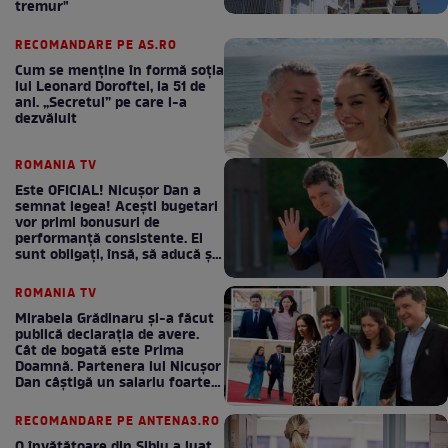
tremur"
RECOMANDARE PE AS.RO
Cum se menţine în formă soţia
lui Leonard Doroftei, la 51 de
ani. „Secretul” pe care l-a
dezvăluit
ROMANIA TV
Este OFICIAL! Nicușor Dan a
semnat legea! Acești bugetari
vor primi bonusuri de
performanță consistente. Ei
sunt obligați, însă, să aducă și
bani la bugetul de stat
ROMANIA TV
Mirabela Grădinaru și-a făcut
publică declarația de avere.
Cât de bogată este Prima
Doamnă. Partenera lui Nicușor
Dan câștigă un salariu foarte
bun în fiecare lună!
RECOMANDARE PE ANTENA3.RO
O învățătoare din Sibiu a luat