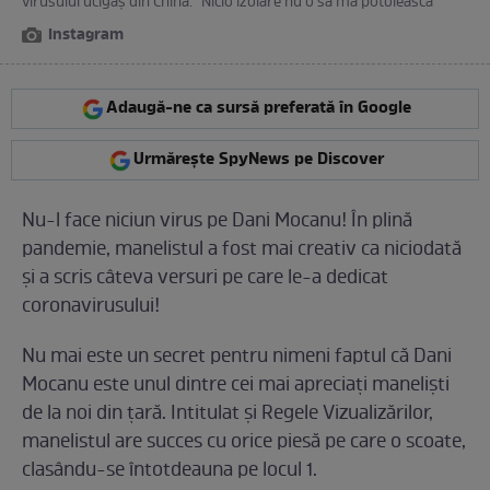
virusului ucigaș din China: “Nicio izolare nu o să mă potolească”
Instagram
Adaugă-ne ca sursă preferată în Google
Urmărește SpyNews pe Discover
Nu-l face niciun virus pe Dani Mocanu! În plină
pandemie, manelistul a fost mai creativ ca niciodată
și a scris câteva versuri pe care le-a dedicat
coronavirusului!
Nu mai este un secret pentru nimeni faptul că Dani
Mocanu este unul dintre cei mai apreciați maneliști
de la noi din țară. Intitulat și Regele Vizualizărilor,
manelistul are succes cu orice piesă pe care o scoate,
clasându-se întotdeauna pe locul 1.