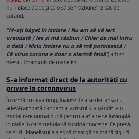
ucigaș din China
, în care a sublinat faptul că izolarea
nu-i place deloc și că o să se ”răzbune” el cât de
curând.
”M-ați băgat în izolare / Nu am să vă iert
vreodată / Ies și mă răzbun / Chiar de mai intru
o dată / Nicio izolare nu o să mă potolească /
Că virus corona e doar o alarmă falsă”,
a fost
mesajul transmis de manelist.
S-a informat direct de la autorități cu
privire la coronavirus
În urmă cu ceva timp, înainte de a se declanșa cu
adevărat toată pandemia, artistul s-a gândit la o
modalitate numai bună pentru a afla ce se întâmplă
în țările în care trebuia să susțină concerte. Ce presă,
ce știri.. Manelistul a ales să meargă pe mână sigură