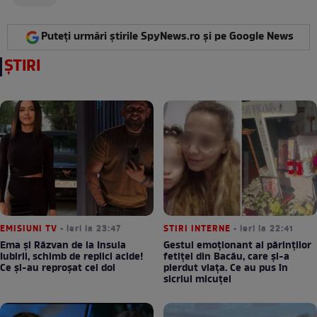
Puteți urmări știrile SpyNews.ro și pe Google News
ȘTIRI
EMISIUNI TV
• ieri la 23:47
STIRI INTERNE
• ieri la 22:41
Ema și Răzvan de la Insula
Gestul emoționant al părinților
Iubirii, schimb de replici acide!
fetiței din Bacău, care și-a
Ce și-au reproșat cei doi
pierdut viața. Ce au pus în
sicriul micuței