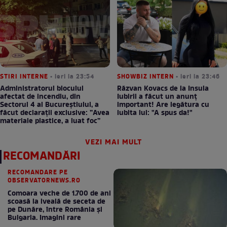
STIRI INTERNE
• ieri la 23:54
SHOWBIZ INTERN
• ieri la 23:46
Administratorul blocului
Răzvan Kovacs de la Insula
afectat de incendiu, din
Iubirii a făcut un anunț
Sectorul 4 al Bucureștiului, a
important! Are legătura cu
făcut declarații exclusive: ”Avea
iubita lui: "A spus da!"
materiale plastice, a luat foc”
VEZI MAI MULT
RECOMANDĂRI
RECOMANDARE PE
OBSERVATORNEWS.RO
Comoara veche de 1.700 de ani
scoasă la iveală de seceta de
pe Dunăre, între România şi
Bulgaria. Imagini rare