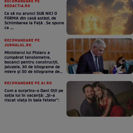
RECOMANDARE PE
REDACTIA.RO
Ce să nu arunci SUB NICI O
FORMA din casă astăzi, de
Schimbarea la Față . Se spune
ca ....
RECOMANDARE PE
JURNALUL.RO
Ministerul lui Pîslaru a
cumpărat tensiometre,
bocanci pentru construcții,
jaluzele, 30 de kilograme de
miere și 50 de kilograme de
cafea
RECOMANDARE PE A1.RO
Cum a surprins-o Dani Oțil pe
soția lui în vacanță: „Și-a
riscat viața în baia fetelor”: