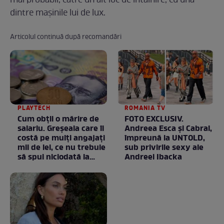
mai probabil, către un alt loc de întâlnire, cu una
dintre maşinile lui de lux.
Articolul continuă după recomandări
PLAYTECH
ROMANIA TV
Cum obții o mărire de
FOTO EXCLUSIV.
salariu. Greșeala care îi
Andreea Esca şi Cabral,
costă pe mulți angajați
împreună la UNTOLD,
mii de lei, ce nu trebuie
sub privirile sexy ale
să spui niciodată la
Andreei Ibacka
negociere