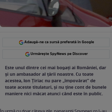
Adaugă-ne ca sursă preferată în Google
Urmărește SpyNews pe Discover
Este unul dintre cei mai bogaţi ai României, dar
şi un ambasador al ţării noastre. Cu toate
acestea, Ion Ţiriac nu pare „împovărat” de
toate aceste titulaturi, şi nu ţine cont de bunele
maniere nici măcat atunci când este în public.
În urmă cu doar câteva zile, paparazzii Spynews.ro l-au