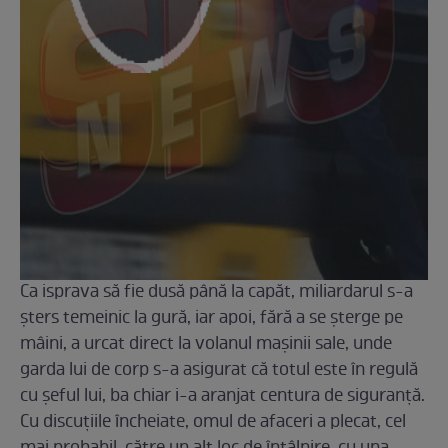
Ca isprava să fie dusă până la capăt, miliardarul s-a
şters temeinic la gură, iar apoi, fără a se şterge pe
mâini, a urcat direct la volanul maşinii sale, unde
garda lui de corp s-a asigurat că totul este în regulă
cu şeful lui, ba chiar i-a aranjat centura de siguranţă.
Cu discuţiile încheiate, omul de afaceri a plecat, cel