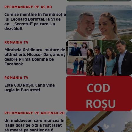
RECOMANDARE PE AS.RO
Cum se menţine în formă soţia
lui Leonard Doroftei, la 51 de
ani. „Secretul” pe care l-a
dezvăluit
ROMANIA TV
Mirabela Grădinaru, mutare de
ultimă oră. Nicuşor Dan, anunţ
despre Prima Doamnă pe
Facebook
ROMANIA TV
Este COD ROŞU. Când vine
urgia în Bucureşti
RECOMANDARE PE ANTENA3.RO
Un moldovean care muncea în
Italia doar de o zi a fost lăsat
să moară pe şantier de 6