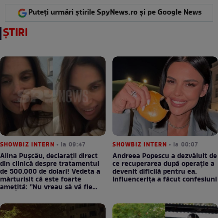
Puteți urmări știrile SpyNews.ro și pe Google News
ȘTIRI
SHOWBIZ INTERN
• la 09:47
SHOWBIZ INTERN
• la 00:07
Alina Pușcău, declarații direct
Andreea Popescu a dezvăluit de
din clinică despre tratamentul
ce recuperarea după operație a
de 500.000 de dolari! Vedeta a
devenit dificilă pentru ea.
mărturisit că este foarte
Influencerița a făcut confesiuni
amețită: ”Nu vreau să vă fie
milă”