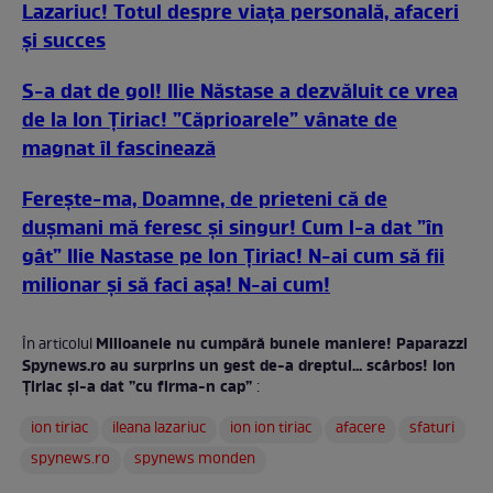
Lazariuc! Totul despre viața personală, afaceri
și succes
S-a dat de gol! Ilie Năstase a dezvăluit ce vrea
de la Ion Țiriac! ”Căprioarele” vânate de
magnat îl fascinează
Ferește-ma, Doamne, de prieteni că de
dușmani mă feresc și singur! Cum l-a dat ”în
gât” Ilie Nastase pe Ion Țiriac! N-ai cum să fii
milionar și să faci așa! N-ai cum!
Milioanele nu cumpără bunele maniere! Paparazzi
În articolul
Spynews.ro au surprins un gest de-a dreptul... scârbos! Ion
Țiriac și-a dat ”cu firma-n cap”
:
ion tiriac
ileana lazariuc
ion ion tiriac
afacere
sfaturi
spynews.ro
spynews monden