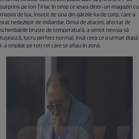
surprins pe Ion Ţiriac în timp ce ieşea dintr-un magazin cu
maşini de lux, însoţit de una din gărzile lui de corp, care a
stat nedezlipit de miliardar. Omul de afaceri, afectat de
schimbările bruşte de temperatură, a simţit nevoia să
tuşească, lucru perfect normal, însă ceea ce a urmat după
i-a oripilat pe toţi cei care se aflau în zonă.