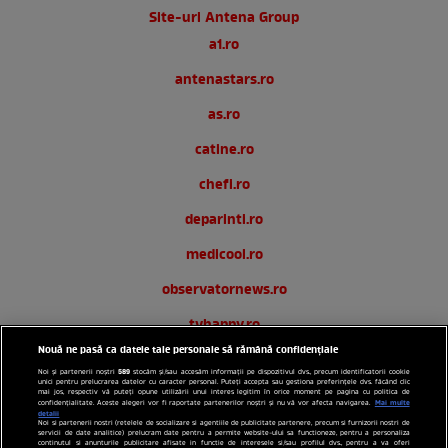
Site-uri Antena Group
a1.ro
antenastars.ro
as.ro
catine.ro
chefi.ro
deparinti.ro
medicool.ro
observatornews.ro
tvhappy.ro
Nouă ne pasă ca datele tale personale să rămână confidențiale
useit.ro
589
Noi și partenerii noștri
stocăm și/sau accesăm informații pe dispozitivul dvs., precum identificatorii cookie
unici pentru prelucrarea datelor cu caracter personal. Puteți accepta sau gestiona preferințele dvs. făcând clic
zutv.ro
mai jos, respectiv vă puteți opune utilizării unui interes legitim în orice moment pe pagina cu politica de
Mai multe
confidențialitate. Aceste alegeri vor fi raportate partenerilor noștri și nu vă vor afecta navigarea.
detalii
Noi si partenerii nostri (retelele de socializare si agentiile de publicitate partenere, precum si furnizorii nostri de
Trends AntenaPLAY
servicii de date analitice) prelucram date pentru a permite website-ului sa functioneze, pentru a personaliza
continutul si anunturile publicitare afisate in functie de interesele si/sau profilul dvs., pentru a va oferi