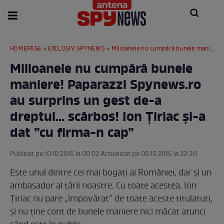
HOMEPAGE
»
EXCLUSIV SPYNEWS
» Milioanele nu cumpără bunele maniere! Paparazzi Spynews.ro au surprins un gest de-a dreptul... scârbos! Ion Țiriac și-a dat ”cu firma-n cap”
Milioanele nu cumpără bunele
maniere! Paparazzi Spynews.ro
au surprins un gest de-a
dreptul... scârbos! Ion Țiriac și-a
dat ”cu firma-n cap”
Publicat pe 10.10.2015 la 00:02 Actualizat pe 09.10.2015 la 23:30
Este unul dintre cei mai bogaţi ai României, dar şi un
ambasador al ţării noastre. Cu toate acestea, Ion
Ţiriac nu pare „împovărat” de toate aceste titulaturi,
şi nu ţine cont de bunele maniere nici măcat atunci