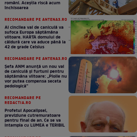
români. Aceștia riscă acum
închisoarea
RECOMANDARE PE ANTENA3.RO
Al cincilea val de caniculă va
sufoca Europa săptămâna
viitoare. HARTA domului de
căldură care va aduce până la
42 de grade Celsius
RECOMANDARE PE ANTENA3.RO
Șefa ANM anunță un nou val
de caniculă și furtuni pentru
săptămâna viitoare: „Ploile nu
vor putea compensa seceta
pedologică”
RECOMANDARE PE
REDACTIA.RO
Profetul Apocalipsei,
previziune cutremuratoare
pentru final de an. Ce se va
intampla cu LUMEA e TERIBIL