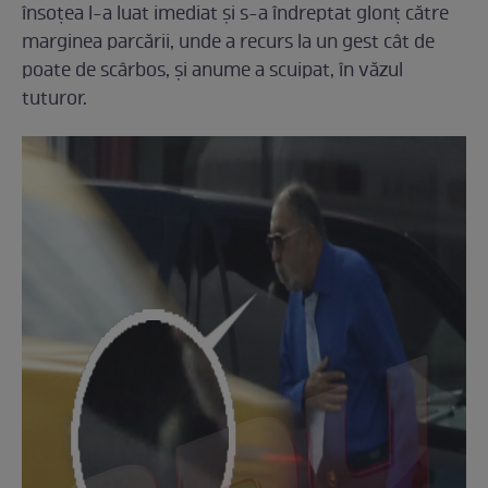
însoţea l-a luat imediat şi s-a îndreptat glonţ către
marginea parcării, unde a recurs la un gest cât de
poate de scârbos, şi anume a scuipat, în văzul
tuturor.