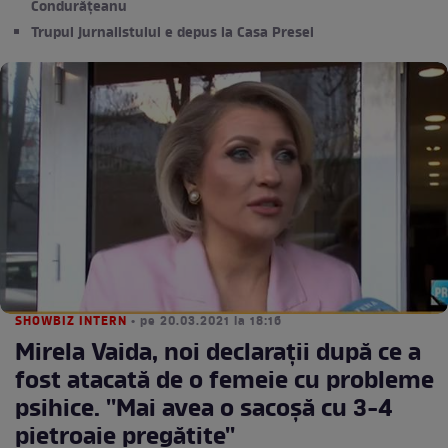
Condurățeanu
Trupul jurnalistului e depus la Casa Presei
SHOWBIZ INTERN
• pe 20.03.2021 la 18:16
Mirela Vaida, noi declarații după ce a
fost atacată de o femeie cu probleme
psihice. ''Mai avea o sacoșă cu 3-4
pietroaie pregătite''