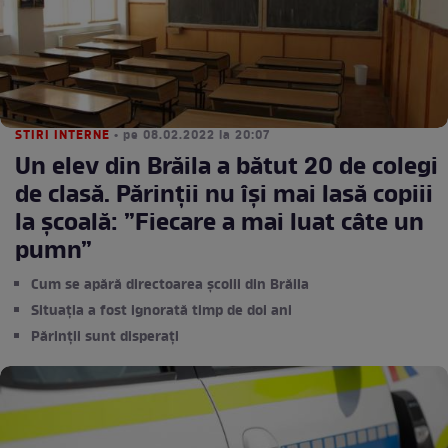
STIRI INTERNE
• pe 08.02.2022 la 20:07
Un elev din Brăila a bătut 20 de colegi
de clasă. Părinții nu își mai lasă copiii
la școală: ”Fiecare a mai luat câte un
pumn”
Cum se apără directoarea școlii din Brăila
Situația a fost ignorată timp de doi ani
Părinții sunt disperați