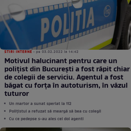
STIRI INTERNE
• pe 03.02.2022 la 14:42
Motivul halucinant pentru care un
polițist din București a fost răpit chiar
de colegii de serviciu. Agentul a fost
băgat cu forța în autoturism, în văzul
tuturor
Un martor a sunat speriat la 112
Polițistul a refuzat să meargă să bea cu colegii
Cu ce pedepse s-au ales cei doi agenti