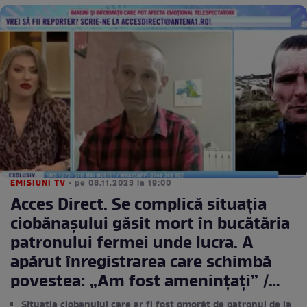
EMISIUNI TV
• pe 08.11.2023 la 19:00
Acces Direct. Se complică situația
ciobănașului găsit mort în bucătăria
patronului fermei unde lucra. A
apărut înregistrarea care schimbă
povestea: „Am fost amenințați” /
VIDEO
Situația ciobanului care ar fi fost omorât de patronul de la