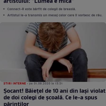
artistului: ”Lumea e mică”
Connect-R este bârfit de colegii de breaslă.
Artistul le-a transmis un mesaj celor care îl vorbesc de rău.
STIRI INTERNE
• pe 01.09.2020 la 13:51
Șocant! Băiețel de 10 ani din Iași violat
de doi colegi de școală. Ce le-a spus
părinților