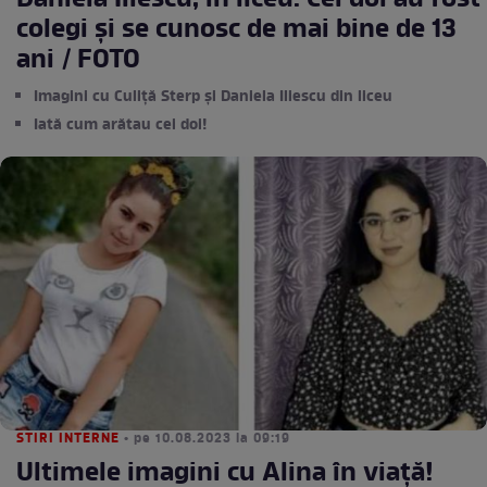
Daniela Iliescu, în liceu. Cei doi au fost
colegi și se cunosc de mai bine de 13
ani / FOTO
Imagini cu Culiță Sterp și Daniela Iliescu din liceu
Iată cum arătau cei doi!
STIRI INTERNE
• pe 10.08.2023 la 09:19
Ultimele imagini cu Alina în viață!