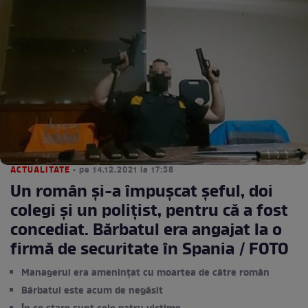
ACTUALITATE
• pe 14.12.2021 la 17:58
Un român și-a împușcat șeful, doi
colegi și un polițist, pentru că a fost
concediat. Bărbatul era angajat la o
firmă de securitate în Spania / FOTO
Managerul era amenințat cu moartea de către român
Bărbatul este acum de negăsit