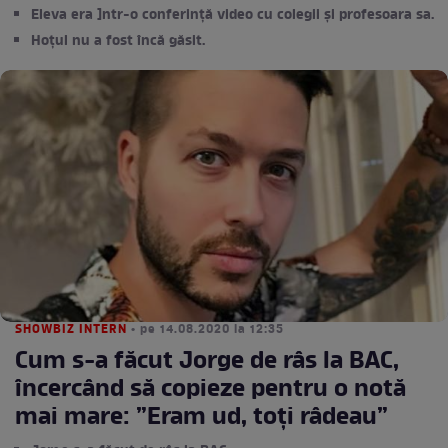
Eleva era ]ntr-o conferință video cu colegii și profesoara sa.
Hoțul nu a fost încă găsit.
SHOWBIZ INTERN
• pe 14.08.2020 la 12:35
Cum s-a făcut Jorge de râs la BAC,
încercând să copieze pentru o notă
mai mare: ”Eram ud, toți râdeau”