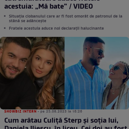
acestuia: „Mă bate” / VIDEO
Situația ciobanului care ar fi fost omorât de patronul de la
stână se adâncește
Fratele acestuia aduce noi declarații halucinante
SHOWBIZ INTERN
• pe 25.08.2023 la 16:26
Cum arătau Culiță Sterp și soția lui,