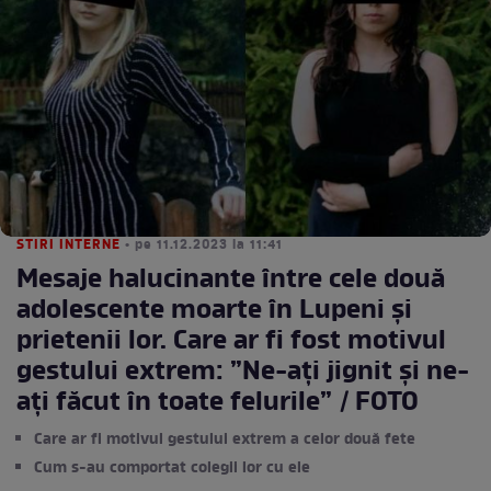
STIRI INTERNE
• pe 11.12.2023 la 11:41
Mesaje halucinante între cele două
adolescente moarte în Lupeni și
prietenii lor. Care ar fi fost motivul
gestului extrem: ”Ne-ați jignit și ne-
ați făcut în toate felurile” / FOTO
Care ar fi motivul gestului extrem a celor două fete
Cum s-au comportat colegii lor cu ele