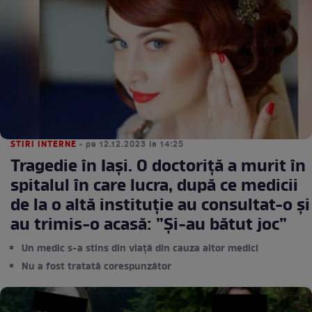
STIRI INTERNE
• pe 12.12.2023 la 14:25
Tragedie în Iași. O doctoriță a murit în
spitalul în care lucra, după ce medicii
de la o altă instituție au consultat-o și
au trimis-o acasă: ”Și-au bătut joc”
Un medic s-a stins din viață din cauza altor medici
Nu a fost tratată corespunzător