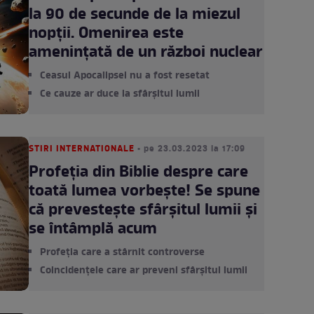
la 90 de secunde de la miezul
nopții. Omenirea este
amenințată de un război nuclear
Ceasul Apocalipsei nu a fost resetat
Ce cauze ar duce la sfârșitul lumii
STIRI INTERNATIONALE
• pe 23.03.2023 la 17:09
Profeția din Biblie despre care
toată lumea vorbește! Se spune
că prevestește sfârșitul lumii și
se întâmplă acum
Profeția care a stârnit controverse
Coincidențele care ar preveni sfârșitul lumii