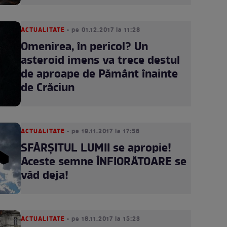
ACTUALITATE
• pe 01.12.2017 la 11:28
Omenirea, în pericol? Un
asteroid imens va trece destul
de aproape de Pământ înainte
de Crăciun
ACTUALITATE
• pe 19.11.2017 la 17:56
SFÂRŞITUL LUMII se apropie!
Aceste semne ÎNFIORĂTOARE se
văd deja!
ACTUALITATE
• pe 18.11.2017 la 15:23