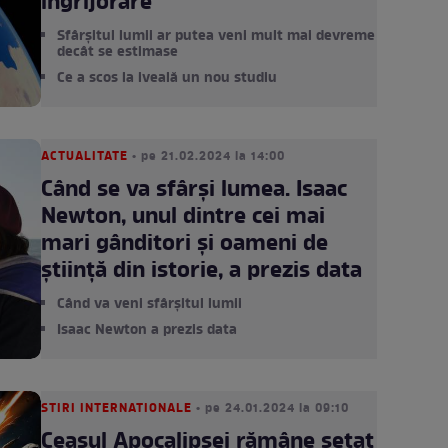
îngrijorare
Sfârșitul lumii ar putea veni mult mai devreme
decât se estimase
Ce a scos la iveală un nou studiu
ACTUALITATE
• pe 21.02.2024 la 14:00
Când se va sfârși lumea. Isaac
Newton, unul dintre cei mai
mari gânditori și oameni de
știință din istorie, a prezis data
Când va veni sfârșitul lumii
Isaac Newton a prezis data
STIRI INTERNATIONALE
• pe 24.01.2024 la 09:10
Ceasul Apocalipsei rămâne setat