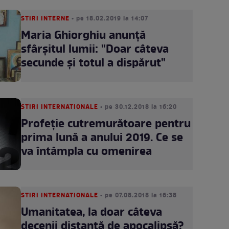
STIRI INTERNE
• pe 18.02.2019 la 14:07
Maria Ghiorghiu anunţă
sfârşitul lumii: "Doar câteva
secunde şi totul a dispărut"
STIRI INTERNATIONALE
• pe 30.12.2018 la 16:20
Profeţie cutremurătoare pentru
prima lună a anului 2019. Ce se
va întâmpla cu omenirea
STIRI INTERNATIONALE
• pe 07.08.2018 la 16:38
Umanitatea, la doar câteva
decenii distanță de apocalipsă?