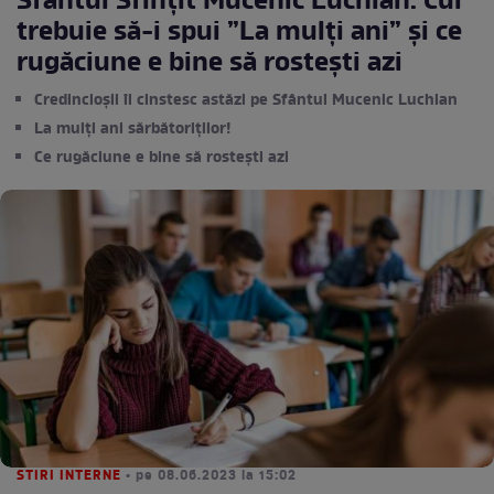
Sfântul Sfințit Mucenic Luchian. Cui
trebuie să-i spui ”La mulți ani” și ce
rugăciune e bine să rostești azi
Credincioșii îl cinstesc astăzi pe Sfântul Mucenic Luchian
La mulți ani sărbătoriților!
Ce rugăciune e bine să rostești azi
STIRI INTERNE
• pe 08.06.2023 la 15:02