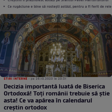
Creștinii îl prăznuiesc astăzi pe Sfântul Pavel Mărturisitorul
Ce rugăciune e bine să rostești astăzi, pentru a fi ferit de rele
STIRI INTERNE
• pe 26.10.2023 la 23:51
Decizia importantă luată de Biserica
Ortodoxă! Toți românii trebuie să știe
asta! Ce va apărea în calendarul
creștin ortodox