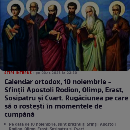
STIRI INTERNE
• pe 09.11.2023 la 23:59
Calendar ortodox, 10 noiembrie -
Sfinții Apostoli Rodion, Olimp, Erast,
Sosipatru și Cvart. Rugăciunea pe care
să o rostești în momentele de
cumpănă
Pe data de 10 noiembrie, sunt prăznuiți Sfinții Apostoli
Rodion, Olimp, Erast, Sosipatru și Cvart