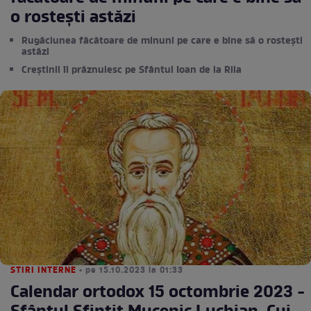
o rostești astăzi
Rugăciunea făcătoare de minuni pe care e bine să o rostești
astăzi
Creștinii îl prăznuiesc pe Sfântul Ioan de la Rila
STIRI INTERNE
• pe 15.10.2023 la 01:33
Calendar ortodox 15 octombrie 2023 -